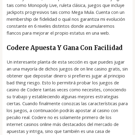
tais como Monopoly Live, ruleta clásica, juegos que incluye
jackpots progresivos tais como Mega Mula. Cuenta con un
membership de fidelidad o qual nos garantiza mi evolución
constante en 6 niveles distintos donde acumularemos
flancos para mejorar el propio estatus en una web.
Codere Apuesta Y Gana Con Facilidad
Un interesante planta de esta sección es que puedes jugar
an una mayoría de dichos juegos de on line casino gratis, sin
obtener que depositar dinero si prefieres jugar al principio
bad thing riesgo. Esto lo permitirá probar los juegos de
casino de Codere tantas veces como necesites, conociendo
su trabajo y estableciendo algunas mejores estrategias
ciertas. Cuando finalmente conozcas las características para
los juegos, a continuación podrás apostar al casino con
peculio real. Codere no es solamente primero de los
internet casinos online más destacados del mercado de
apuestas y intriga, sino que también es una casa de