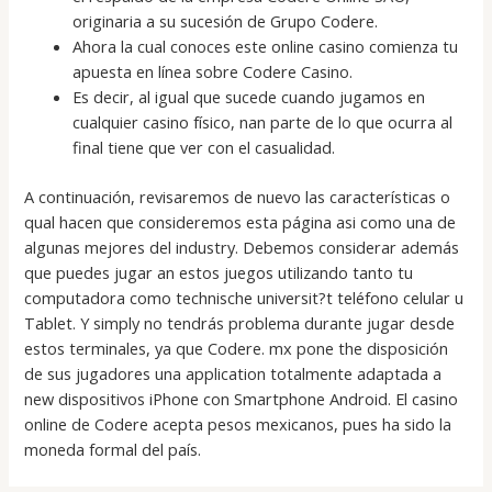
originaria a su sucesión de Grupo Codere.
Ahora la cual conoces este online casino comienza tu
apuesta en línea sobre Codere Casino.
Es decir, al igual que sucede cuando jugamos en
cualquier casino físico, nan parte de lo que ocurra al
final tiene que ver con el casualidad.
A continuación, revisaremos de nuevo las características o
qual hacen que consideremos esta página asi como una de
algunas mejores del industry. Debemos considerar además
que puedes jugar an estos juegos utilizando tanto tu
computadora como technische universit?t teléfono celular u
Tablet. Y simply no tendrás problema durante jugar desde
estos terminales, ya que Codere. mx pone the disposición
de sus jugadores una application totalmente adaptada a
new dispositivos iPhone con Smartphone Android. El casino
online de Codere acepta pesos mexicanos, pues ha sido la
moneda formal del país.