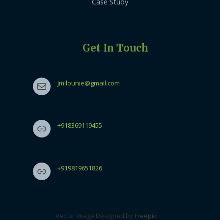
Case Study
Get In Touch
Mail
jmilounie@gmail.com
Link
+918369119455
Link
+919819651826
Vector Image Designed by
Freepik