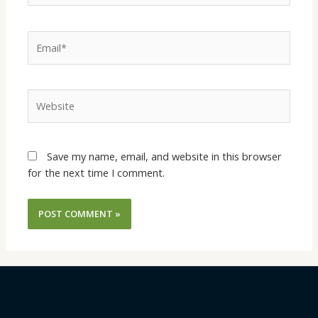
Email*
Website
Save my name, email, and website in this browser
for the next time I comment.