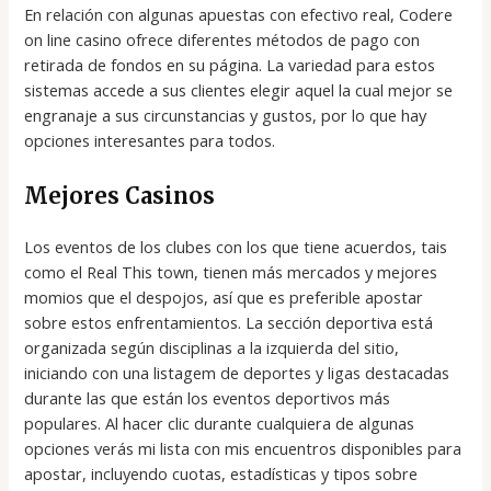
En relación con algunas apuestas con efectivo real, Codere
on line casino ofrece diferentes métodos de pago con
retirada de fondos en su página. La variedad para estos
sistemas accede a sus clientes elegir aquel la cual mejor se
engranaje a sus circunstancias y gustos, por lo que hay
opciones interesantes para todos.
Mejores Casinos
Los eventos de los clubes con los que tiene acuerdos, tais
como el Real This town, tienen más mercados y mejores
momios que el despojos, así que es preferible apostar
sobre estos enfrentamientos. La sección deportiva está
organizada según disciplinas a la izquierda del sitio,
iniciando con una listagem de deportes y ligas destacadas
durante las que están los eventos deportivos más
populares. Al hacer clic durante cualquiera de algunas
opciones verás mi lista con mis encuentros disponibles para
apostar, incluyendo cuotas, estadísticas y tipos sobre