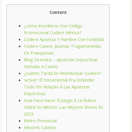
Content
¿cómo Inscribirse Con Código
Promocional Codere México?
Codere Apuesta Y Hambre Con Facilidad
Codere Casino: ¡buenas Tragamonedas
De Franquicias!
Blog Strendus – Apuestas Deportivas
Sumado A Casino
¿cuánto Tarda En Reembolsar Codere?
‘action’: El Documental Pra Entender
Todo Em Relação À Las Apuestas
Deportivas
Guía Para Hacer El Juego A La Ruleta
Online En México: Las Mejores Bonos En
2023
Retiro Presencial
Mejores Casinos