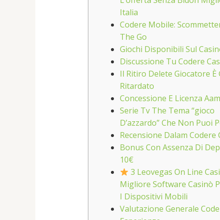
L’offerta Senza Bidón Migli
Italia
Codere Mobile: Scommette
The Go
Giochi Disponibili Sul Casi
Discussione Tu Codere Casi
Il Ritiro Delete Giocatore 
Ritardato
Concessione E Licenza Aam
Serie Tv The Tema “gioco
D’azzardo” Che Non Puoi P
Recensione Dalam Codere C
Bonus Con Assenza Di Dep
10€
3 Leovegas On Line Casi
Migliore Software Casinò P
I Dispositivi Mobili
Valutazione Generale Code