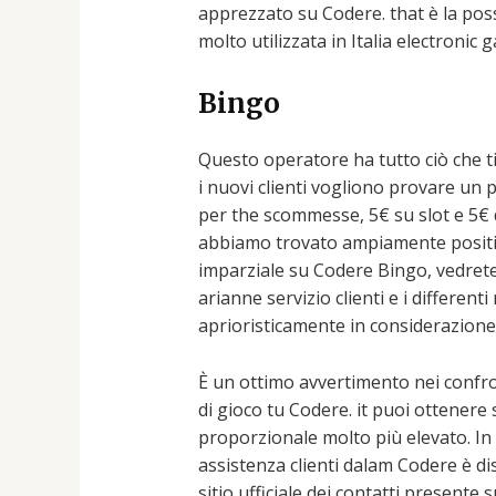
apprezzato su Codere. that è la poss
molto utilizzata in Italia electroni
Bingo
Questo operatore ha tutto ciò che ti 
i nuovi clienti vogliono provare un 
per the scommesse, 5€ su slot e 5€
abbiamo trovato ampiamente positivo
imparziale su Codere Bingo, vedrete
arianne servizio clienti e i differen
aprioristicamente in considerazione
È un ottimo avvertimento nei confro
di gioco tu Codere. it puoi ottenere
proporzionale molto più elevato. In ci
assistenza clienti dalam Codere è di
sitio ufficiale dei contatti presente