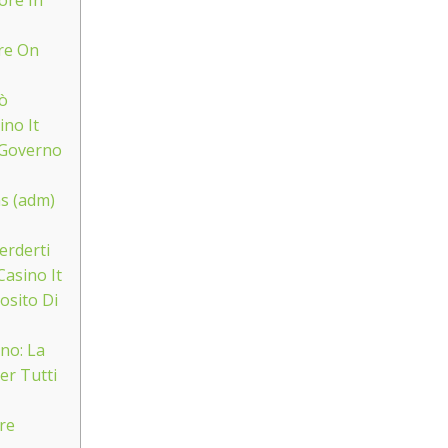
ore In
re On
nò
no It
È Governo
s (adm)
erderti
asino It
osito Di
no: La
er Tutti
re