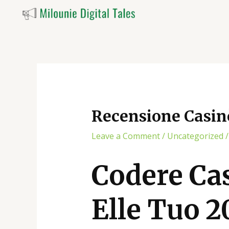
Skip
to
content
Recensione Casinò
Leave a Comment
/
Uncategorized
/
Codere Cas
Elle Tuo 2