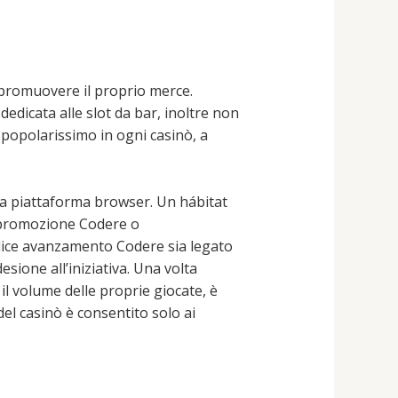
o promuovere il proprio merce.
dedicata alle slot da bar, inoltre non
 popolarissimo in ogni casinò, a
la piattaforma browser. Un hábitat
e promozione Codere o
odice avanzamento Codere sia legato
sione all’iniziativa. Una volta
 il volume delle proprie giocate, è
del casinò è consentito solo ai