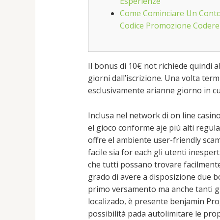
Esperienze
Come Cominciare Un Cont
Codice Promozione Codere
Il bonus di 10€ not richiede quindi 
giorni dall’iscrizione. Una volta term
esclusivamente arianne giorno in cui
Inclusa nel network di on line casi
el gioco conforme aje più alti regular
offre el ambiente user-friendly scam
facile sia for each gli utenti inesper
che tutti possano trovare facilmente 
grado di avere a disposizione due 
primo versamento ma anche tanti giri 
localizado, è presente benjamin Prog
possibilità pada autolimitare le pr