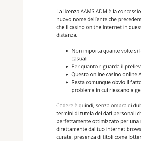
La licenza AAMS ADM è la concessio
nuovo nome dell’ente che precedent
che il casino on the internet in ques
distanza.
Non importa quante volte si l
casuali.
Per quanto riguarda il prelievo
Questo online casino online AA
Resta comunque obvio il fatto
problema in cui riescano a ge
Codere è quindi, senza ombra di dubb
termini di tutela dei dati personali c
perfettamente ottimizzato per una ma
direttamente dal tuo internet browser
curate, presenza di titoli come lotte