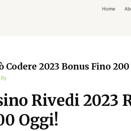
Home
Ab
 Codere 2023 Bonus Fino 200 
 By
ino Rivedi 2023 R
00 Oggi!