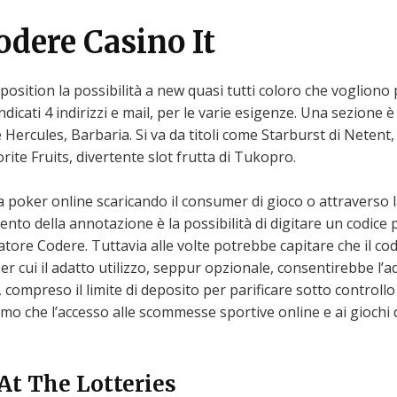
odere Casino It
position la possibilità a new quasi tutti coloro che voglion
icati 4 indirizzi e mail, per le varie esigenze. Una sezione è 
ercules, Barbaria. Si va da titoli come Starburst di Netent,
ite Fruits, divertente slot frutta di Tukopro.
a poker online scaricando il consumer di gioco o attraverso 
ento della annotazione è la possibilità di digitare un codic
tore Codere. Tuttavia alle volte potrebbe capitare che il c
 cui il adatto utilizzo, seppur opzionale, consentirebbe l’ade
, compreso il limite di deposito per parificare sotto controllo
amo che l’accesso alle scommesse sportive online e ai giochi 
At The Lotteries