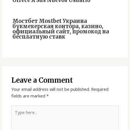
Ofrece A Sus Nuevos Usuario
Мостбет Mostbet Украина
букмекерская контора, казино,
официальный сайт, промокод на
бесплатную ставк
Leave a Comment
Your email address will not be published.
Required
fields are marked
*
Type
here..