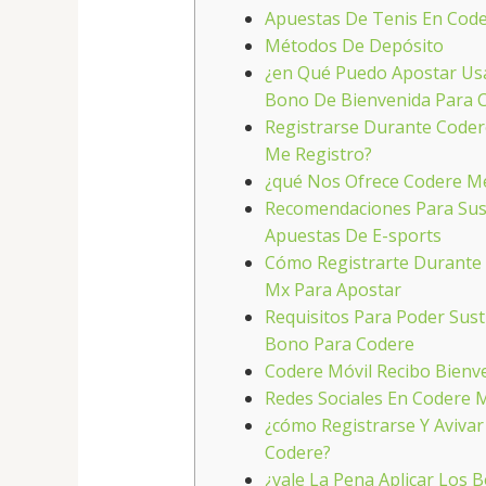
Apuestas De Tenis En Cod
Métodos De Depósito
¿en Qué Puedo Apostar Us
Bono De Bienvenida Para 
Registrarse Durante Code
Me Registro?
¿qué Nos Ofrece Codere M
Recomendaciones Para Su
Apuestas De E-sports
Cómo Registrarte Durante
Mx Para Apostar
Requisitos Para Poder Sust
Bono Para Codere
Codere Móvil Recibo Bienv
Redes Sociales En Codere 
¿cómo Registrarse Y Avivar
Codere?
¿vale La Pena Aplicar Los 