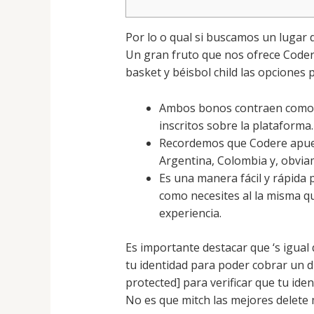
Por lo o qual si buscamos un lugar 
Un gran fruto que nos ofrece Codere
basket y béisbol child las opciones
Ambos bonos contraen como re
inscritos sobre la plataforma.
Recordemos que Codere apues
Argentina, Colombia y, obvia
Es una manera fácil y rápida
como necesites al la misma qu
experiencia.
Es importante destacar que ‘s igual
tu identidad para poder cobrar un d
protected] para verificar que tu iden
No es que mitch las mejores delete