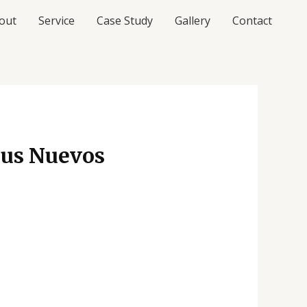
out
Service
Case Study
Gallery
Contact
Sus Nuevos