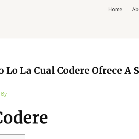
Home
Ab
 Lo La Cual Codere Ofrece A 
 By
Codere