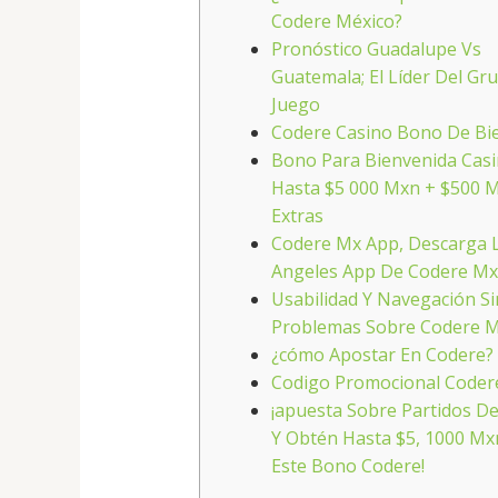
Codere México?
Pronóstico Guadalupe Vs
Guatemala; El Líder Del Gr
Juego
Codere Casino Bono De Bi
Bono Para Bienvenida Casi
Hasta $5 000 Mxn + $500 
Extras
Codere Mx App, Descarga 
Angeles App De Codere Mx
Usabilidad Y Navegación Si
Problemas Sobre Codere 
¿cómo Apostar En Codere?
Codigo Promocional Coder
¡apuesta Sobre Partidos De
Y Obtén Hasta $5, 1000 Mx
Este Bono Codere!