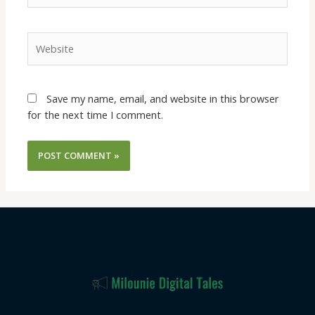
Website
Save my name, email, and website in this browser
for the next time I comment.