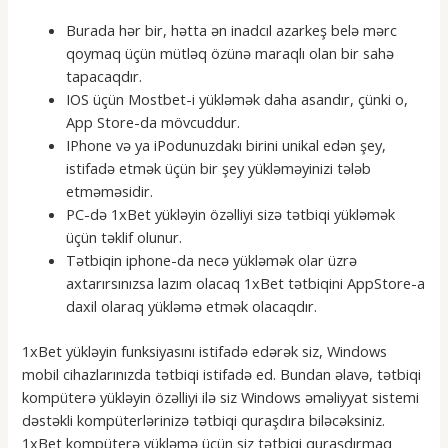
Burada hər bir, hətta ən inadcıl azarkeş belə mərc
qoymaq üçün mütləq özünə maraqlı olan bir sahə
tapacaqdır.
IOS üçün Mostbet-i yükləmək daha asandır, çünki o,
App Store-da mövcuddur.
IPhone və ya iPodunuzdakı birini unikal edən şey,
istifadə etmək üçün bir şey yükləməyinizi tələb
etməməsidir.
PC-də 1xBet yükləyin özəlliyi sizə tətbiqi yükləmək
üçün təklif olunur.
Tətbiqin iphone-da necə yükləmək olar üzrə
axtarırsınızsa lazım olacaq 1xBet tətbiqini AppStore-a
daxil olaraq yükləmə etmək olacaqdır.
1xBet yükləyin funksiyasını istifadə edərək siz, Windows
mobil cihazlarınızda tətbiqi istifadə ed. Bundan əlavə, tətbiqi
kompüterə yükləyin özəlliyi ilə siz Windows əməliyyat sistemi
dəstəkli kompüterlərinizə tətbiqi quraşdıra biləcəksiniz.
1xBet kompüterə yükləmə üçün siz tətbiqi quraşdırmaq