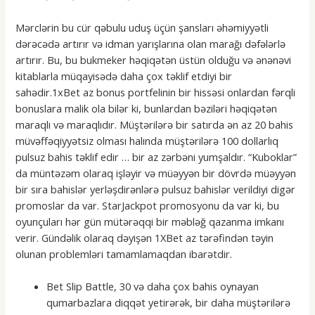
Mərclərin bu cür qəbulu uduş üçün şansları əhəmiyyətli
dərəcədə artırır və idman yarışlarına olan marağı dəfələrlə
artırır. Bu, bu bukmeker həqiqətən üstün olduğu və ənənəvi
kitablarla müqayisədə daha çox təklif etdiyi bir
sahədir.1xBet az bonus portfelinin bir hissəsi onlardan fərqli
bonuslara malik ola bilər ki, bunlardan bəziləri həqiqətən
maraqlı və maraqlıdır. Müştərilərə bir satırda ən az 20 bahis
müvəffəqiyyətsiz olması halında müştərilərə 100 dollarlıq
pulsuz bahis təklif edir … bir az zərbəni yumşaldır. “Kuboklar”
da müntəzəm olaraq işləyir və müəyyən bir dövrdə müəyyən
bir sıra bahislər yerləşdirənlərə pulsuz bahislər verildiyi digər
promoslar da var. StarJackpot promosyonu da var ki, bu
oyunçuları hər gün mütərəqqi bir məbləğ qazanma imkanı
verir. Gündəlik olaraq dəyişən 1XBet az tərəfindən təyin
olunan problemləri tamamlamaqdan ibarətdir.
Bet Slip Battle, 30 və daha çox bahis oynayan
qumarbazlara diqqət yetirərək, bir daha müştərilərə