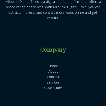
Milounie Digital Tales is a digital marketing firm that offers a
broad range of services. With Milounie Digital Tales, you can
attract, impress, and convert more leads online and get
results.
Company
Home
About
Contact
Services
Case Study