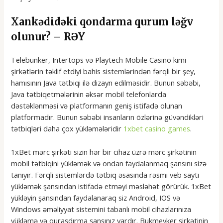
Xankədidəki qondarma qurum ləğv
olunur? – RƏY
Telebunker, Intertops və Playtech Mobile Casino kimi
şirkətlərin təklif etdiyi bahis sistemlərindən fərqli bir şey,
hamısının Java tətbiqi ilə dizayn edilməsidir. Bunun səbəbi,
Java tətbiqetmələrinin əksər mobil telefonlarda
dəstəklənməsi və platformanın geniş istifadə olunan
platformadır. Bunun səbəbi insanların özlərinə güvəndikləri
tətbiqləri daha çox yükləmələridir
1xbet casino games
.
1xBet mərc şirkəti sizin hər bir cihaz üzrə mərc şirkətinin
mobil tətbiqini yükləmək və ondan faydalanmaq şansını sizə
tanıyır. Fərqli sistemlərdə tətbiq əsasında rəsmi veb saytı
yükləmək şansından istifadə etməyi məsləhət görürük. 1xBet
yükləyin şansından faydalanaraq siz Android, IOS və
Windows əməliyyat sistemini tabanlı mobil cihazlarınıza
yükləmə və quraşdırma şansınız vardır. Bukmeyker şirkətinin