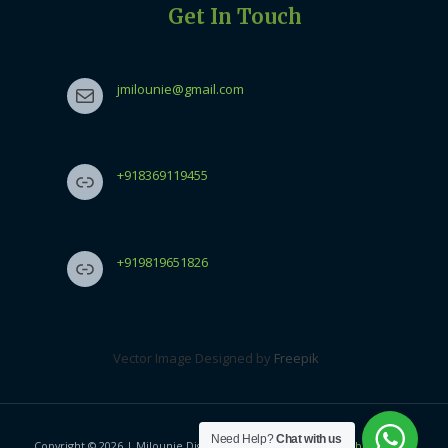
Get In Touch
Mail
jmilounie@gmail.com
Link
+918369119455
Link
+919819651826
Vector Image Designed by
Freepik
Need Help?
Chat with us
Copyright © 2026 | Milounie Digital Tales | Developed By
Webnomaster