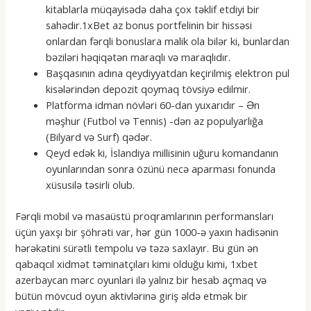
kitablarla müqayisədə daha çox təklif etdiyi bir
sahədir.1xBet az bonus portfelinin bir hissəsi
onlardan fərqli bonuslara malik ola bilər ki, bunlardan
bəziləri həqiqətən maraqlı və maraqlıdır.
Başqasının adına qeydiyyatdan keçirilmiş elektron pul
kisələrindən depozit qoymaq tövsiyə edilmir.
Platforma idman növləri 60-dan yuxarıdır – Ən
məşhur (Futbol və Tennis) -dən az populyarlığa
(Bilyard və Surf) qədər.
Qeyd edək ki, İslandiya millisinin uğuru komandanın
oyunlarından sonra özünü necə aparması fonunda
xüsusilə təsirli olub.
Fərqli mobil və masaüstü proqramlarının performansları
üçün yaxşı bir şöhrəti var, hər gün 1000-ə yaxın hadisənin
hərəkətini sürətli tempolu və təzə saxlayır. Bu gün ən
qabaqcıl xidmət təminatçıları kimi olduğu kimi, 1xbet
azerbaycan mərc oyunlari ilə yalnız bir hesab açmaq və
bütün mövcud oyun aktivlərinə giriş əldə etmək bir