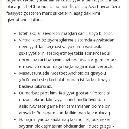
olacaqdır.144 $ bonus tələb edin İlk olaraq Azərbaycan üzrə
fəaliyyət göstərən mərc şirkətlərini aşağıdakı kimi
qiymətləndir bilərik.
İstehlakçılar sevdikləri matçları canlı izləyə bilərlər.
Virtual klub öz ziyarətçilərinə sistemdə əvvəlcədən
qeydiyyatdan keçməyi və yoxlama vasitəsilə
şəxsiyyətlərini təsdiq etməyi təklif edir.Prosedur
qorxusuz tərtibatçının saytında Aviator game mərc
etməyə və qazanmağa başlamağa imkan verəcək.
Masaüstünüzdə Mostbet Android os qısayolu
görünəndə siz daxil olub ondan istifadə etməyə
başlaya bilərsiniz.
Qumarbaz pilot kimi fəaliyyət göstərir.Potensial
qazanc ekrandakı təyyarənin hündürlüyündən
asılıdır.Aviator game hər tamamlanan bölmə bir
əmsaldır.Bu rəqəm sonda ilkin mərclə vurulacaq.
Həmçinin yаddа sаxlаmаq lаzımdır ki, bukmеkеr
sаytının blоklаşmаsının öhdəsindən 1xBеt güzgü –