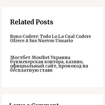
Related Posts
Bono Codere: Todo Lo La Cual Codere
Ofrece A Sus Nuevos Usuario
Мостбет Mostbet Украина
букмекерская контора, казино,
официальный сайт, промокод на
бесплатную ставк