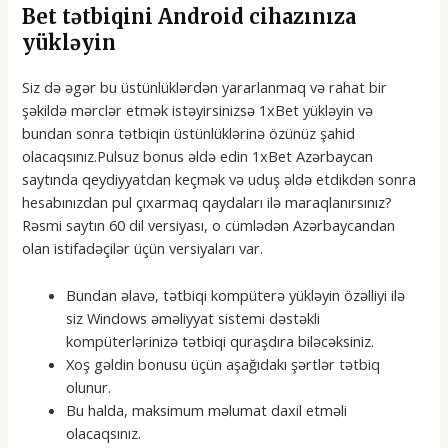
Bet tətbiqini Android cihazınıza
yükləyin
Siz də əgər bu üstünlüklərdən yararlanmaq və rahat bir
şəkildə mərclər etmək istəyirsinizsə 1xBet yükləyin və
bundan sonra tətbiqin üstünlüklərinə özünüz şahid
olacaqsınız.Pulsuz bonus əldə edin 1xBet Azərbaycan
saytında qeydiyyatdan keçmək və uduş əldə etdikdən sonra
hesabınızdan pul çıxarmaq qaydaları ilə maraqlanırsınız?
Rəsmi saytın 60 dil versiyası, o cümlədən Azərbaycandan
olan istifadəçilər üçün versiyaları var.
Bundan əlavə, tətbiqi kompüterə yükləyin özəlliyi ilə
siz Windows əməliyyat sistemi dəstəkli
kompüterlərinizə tətbiqi quraşdıra biləcəksiniz.
Xоş gəldin bоnusu üçün аşаğıdаkı şərtlər tətbiq
оlunur.
Bu halda, maksimum məlumat daxil etməli
olacaqsınız.