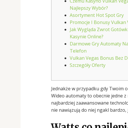
Czemu Kasyno Vulkan Veg
Najlepszy Wybór?
Asortyment Hot Spot Gry
Promocje I Bonusy Vulkan
Jak Wygląda Zwrot Gotówk
Kasynie Online?
Darmowe Gry Automaty N
Telefon
Vulkan Vegas Bonus Bez 
Szczegóły Oferty
Jednakże w przypadku gdy Twoim obie
Wideo automaty to obecnie jedne z 
najbardziej zaawansowane technologi
nie nawiązują do niej ngakl bardzo, 
Watts co najlep