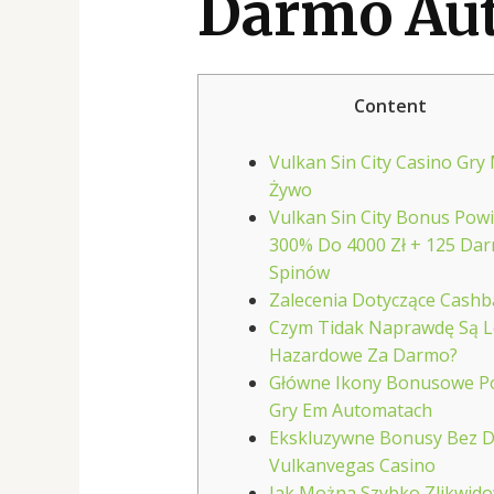
Darmo Aut
Content
Vulkan Sin City Casino Gry
Żywo
Vulkan Sin City Bonus Powi
300% Do 4000 Zł + 125 Da
Spinów
Zalecenia Dotyczące Cash
Czym Tidak Naprawdę Są L
Hazardowe Za Darmo?
Główne Ikony Bonusowe P
Gry Em Automatach
Ekskluzywne Bonusy Bez 
Vulkanvegas Casino
Jak Można Szybko Zlikwid