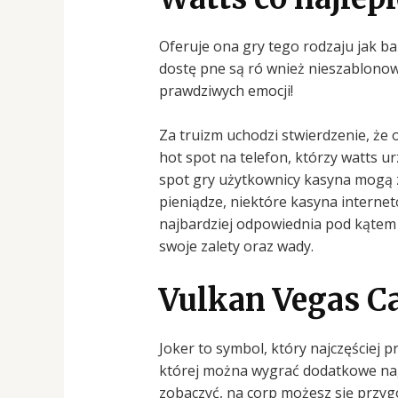
Oferuje ona gry tego rodzaju jak ba
dostę pne są ró wnież nieszablonowe
prawdziwych emocji!
Za truizm uchodzi stwierdzenie, że
hot spot na telefon, którzy watts u
spot gry użytkownicy kasyna mogą 
pieniądze, niektóre kasyna internet
najbardziej odpowiednia pod kątem
swoje zalety oraz wady.
Vulkan Vegas C
Joker to symbol, który najczęściej
której można wygrać dodatkowe nag
zobaczyć, na corp możesz się przy