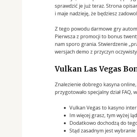
sprawdzić je już teraz. Strona opi
i maje nadzieję, że będziesz zadowo
Z tego powodu darmowe gry automa
Pierwsza z promocji to bonus twenty
nam sporo grania. Stwierdzenie „pra
wersjach demo z przyczyn oczywisty
Vulkan Las Vegas Bo
Znalezienie dobrego kasyna online,
przygotowało specjalny dział FAQ, 
Vulkan Vegas to kasyno inter
Im więcej grasz, tym wyżej ląd
Dodatkowo dochodzą do tego 
Stąd zasadnym jest wybranie 