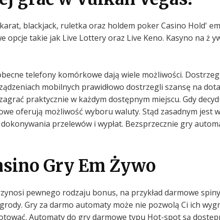
karat, blackjack, ruletka oraz holdem poker Casino Hold' em.
 opcje takie jak Live Lottery oraz Live Keno. Kasyno na ż y
 obecne telefony komórkowe dają wiele możliwości. Dostrzeg
rządzeniach mobilnych prawidłowo dostrzegli szansę na dotar
zagrać praktycznie w każdym dostępnym miejscu. Gdy decyd
owe oferują możliwość wyboru waluty. Stąd zasadnym jest wy
 dokonywania przelewów i wypłat. Bezsprzecznie gry autom
asino Gry Em Żywo
 przynosi pewnego rodzaju bonus, na przykład darmowe spin
rody. Gry za darmo automaty może nie pozwolą Ci ich wygr
gotować. Automaty do gry darmowe typu Hot-spot są dostęp