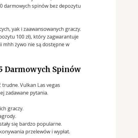
o 50 darmowych spinów bez depozytu
ych, yak i zaawansowanych graczy.
pozytu 100 zł), który zagwarantuje
rii mhh żywo nie są dostępne w
125 Darmowych Spinów
 trudne. Vulkan Las vegas
ej zadawane pytania.
ch graczy.
nagrody.
tały się bardzo popularne.
okonywania przelewów i wypłat.