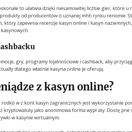
skonale to ułatwia dzięki niesamowitej liczbie gier, które u
sy produkty od producentów o uznanej mhh rynku renomie. 
 który zapewnia recenzje kasyn online i kasyn naziemnych
r kasynowych.
Cashbacku
mocje, gry, programy lojalnościowe i cashback, aby przyci
tually dlatego właśnie kasyna online je oferują.
eniądze z kasyn online?
rodkó w z kont kasyn zagranicznych jest wykorzystanie portfe
też kryptowaluty jako anonimowa forma wypł aty. Dostę pne s
ywki w kasynie wirtualnym.