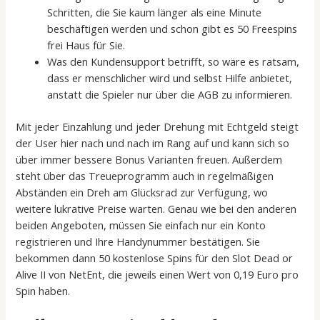
Schritten, die Sie kaum länger als eine Minute
beschäftigen werden und schon gibt es 50 Freespins
frei Haus für Sie.
Was den Kundensupport betrifft, so wäre es ratsam,
dass er menschlicher wird und selbst Hilfe anbietet,
anstatt die Spieler nur über die AGB zu informieren.
Mit jeder Einzahlung und jeder Drehung mit Echtgeld steigt
der User hier nach und nach im Rang auf und kann sich so
über immer bessere Bonus Varianten freuen. Außerdem
steht über das Treueprogramm auch in regelmäßigen
Abständen ein Dreh am Glücksrad zur Verfügung, wo
weitere lukrative Preise warten. Genau wie bei den anderen
beiden Angeboten, müssen Sie einfach nur ein Konto
registrieren und Ihre Handynummer bestätigen. Sie
bekommen dann 50 kostenlose Spins für den Slot Dead or
Alive II von NetEnt, die jeweils einen Wert von 0,19 Euro pro
Spin haben.