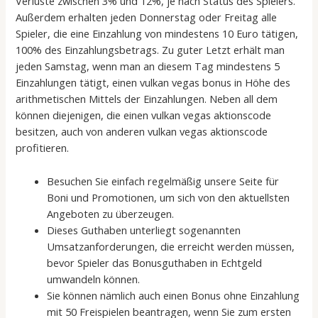
Verluste zwischen 3% und 12%, je nach Status des Spielers.
Außerdem erhalten jeden Donnerstag oder Freitag alle
Spieler, die eine Einzahlung von mindestens 10 Euro tätigen,
100% des Einzahlungsbetrags. Zu guter Letzt erhält man
jeden Samstag, wenn man an diesem Tag mindestens 5
Einzahlungen tätigt, einen vulkan vegas bonus in Höhe des
arithmetischen Mittels der Einzahlungen. Neben all dem
können diejenigen, die einen vulkan vegas aktionscode
besitzen, auch von anderen vulkan vegas aktionscode
profitieren.
Besuchen Sie einfach regelmäßig unsere Seite für
Boni und Promotionen, um sich von den aktuellsten
Angeboten zu überzeugen.
Dieses Guthaben unterliegt sogenannten
Umsatzanforderungen, die erreicht werden müssen,
bevor Spieler das Bonusguthaben in Echtgeld
umwandeln können.
Sie können nämlich auch einen Bonus ohne Einzahlung
mit 50 Freispielen beantragen, wenn Sie zum ersten