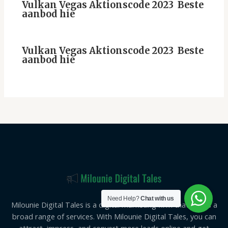
Vulkan Vegas Aktionscode 2023 ️ Beste
aanbod hie
Vulkan Vegas Aktionscode 2023 ️ Beste
aanbod hie
Need Help?
Chat with us
Milounie Digital Tales is a digital marketing firm that offers a
broad range of services. With Milounie Digital Tales, you can
attract, impress, and convert more leads online and get