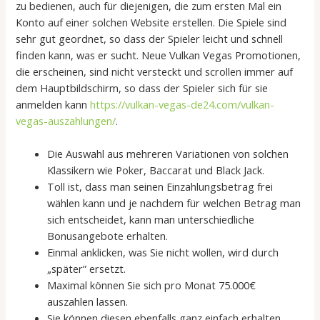
zu bedienen, auch für diejenigen, die zum ersten Mal ein
Konto auf einer solchen Website erstellen. Die Spiele sind
sehr gut geordnet, so dass der Spieler leicht und schnell
finden kann, was er sucht. Neue Vulkan Vegas Promotionen,
die erscheinen, sind nicht versteckt und scrollen immer auf
dem Hauptbildschirm, so dass der Spieler sich für sie
anmelden kann
https://vulkan-vegas-de24.com/vulkan-
vegas-auszahlungen/
.
Die Auswahl aus mehreren Variationen von solchen
Klassikern wie Poker, Baccarat und Black Jack.
Toll ist, dass man seinen Einzahlungsbetrag frei
wählen kann und je nachdem für welchen Betrag man
sich entscheidet, kann man unterschiedliche
Bonusangebote erhalten.
Einmal anklicken, was Sie nicht wollen, wird durch
„später” ersetzt.
Maximal können Sie sich pro Monat 75.000€
auszahlen lassen.
Sie können diesen ebenfalls ganz einfach erhalten,