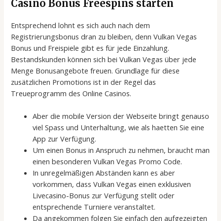
Casino Bonus Freespins starten
Entsprechend lohnt es sich auch nach dem
Registrierungsbonus dran zu bleiben, denn Vulkan Vegas
Bonus und Freispiele gibt es für jede Einzahlung.
Bestandskunden können sich bei Vulkan Vegas über jede
Menge Bonusangebote freuen. Grundlage für diese
zusätzlichen Promotions ist in der Regel das
Treueprogramm des Online Casinos.
Aber die mobile Version der Webseite bringt genauso
viel Spass und Unterhaltung, wie als haetten Sie eine
App zur Verfügung.
Um einen Bonus in Anspruch zu nehmen, braucht man
einen besonderen Vulkan Vegas Promo Code.
In unregelmäßigen Abständen kann es aber
vorkommen, dass Vulkan Vegas einen exklusiven
Livecasino-Bonus zur Verfügung stellt oder
entsprechende Turniere veranstaltet.
Da angekommen folgen Sie einfach den aufgezeigten