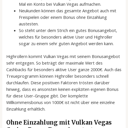
Mal ein Konto bei Vulkan Vegas aufmachen.
Neukunden können das gesamte Angebot auch mit
Freispielen oder einem Bonus ohne Einzahlung
austesten.
So steht unter dem Strich ein gutes Bonusangebot,
welches für besonders aktive User und Highroller
sogar zu einem sehr guten Angebot werden kann.
Highrollern kommt Vulkan Vegas mit seinem Bonusangebot
sehr entgegen. So beträgt der maximale Wert des
Cashbacks für besonders aktive User ganze 2000€. Auch das
Treueprogramm können Highroller besonders schnell
durchlaufen. Diese positiven Faktoren trösten darüber
hinweg, dass es ansonsten keinen expliziten eigenen Bonus
für diese User-Gruppe gibt. Der komplette
Willkommensbonus von 1000€ ist nicht über eine einzelne
Einzahlung erhältlich.
Ohne Einzahlung mit Vulkan Vegas