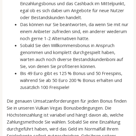
Einzahlungsbonus und das Cashback im Mittelpunkt,
egal ob es sich dabei um Angebote für neue Nutzer
oder Bestandskunden handelt.
Das können nur Sie beantworten, da wenn Sie mit nur
einem Anbieter zufrieden sind, ein anderer wiederum
noch gerne 1-2 Alternativen hätte.
Sobald Sie den Willkommensbonus in Anspruch
genommen und komplett durchgespielt haben,
warten auch noch diverse Bestandskundenboni auf
Sie, von denen Sie profitieren können.
Bis 49 Euro gibt es 125 % Bonus und 50 Freespins,
während Sie ab 50 Euro 200 % Bonus erhalten und
zusätzlich 100 Freispiele!
Die genauen Umsatzanforderungen für jeden Bonus finden
Sie in unseren Vulkan Vegas Bonusbedingungen. Die
Höchsteinzahlung ist variabel und hängt davon ab, welche
Zahlungsmethode Sie wählen. Sobald Sie eine Einzahlung
durchgeführt haben, wird das Geld im Normalfall Ihrem
Spielerkonto sofort gutgeschrieben. Gebühren seitens