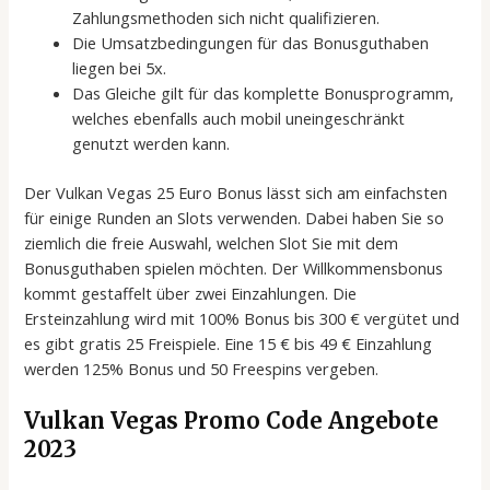
Zahlungsmethoden sich nicht qualifizieren.
Die Umsatzbedingungen für das Bonusguthaben
liegen bei 5x.
Das Gleiche gilt für das komplette Bonusprogramm,
welches ebenfalls auch mobil uneingeschränkt
genutzt werden kann.
Der Vulkan Vegas 25 Euro Bonus lässt sich am einfachsten
für einige Runden an Slots verwenden. Dabei haben Sie so
ziemlich die freie Auswahl, welchen Slot Sie mit dem
Bonusguthaben spielen möchten. Der Willkommensbonus
kommt gestaffelt über zwei Einzahlungen. Die
Ersteinzahlung wird mit 100% Bonus bis 300 € vergütet und
es gibt gratis 25 Freispiele. Eine 15 € bis 49 € Einzahlung
werden 125% Bonus und 50 Freespins vergeben.
Vulkan Vegas Promo Code Angebote
2023