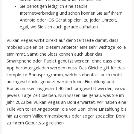
Sie benötigen lediglich eine stabile
Internetverbindung und schon können Sie auf Ihrem
Android oder iOS Gerät spielen, zu jeder Uhrzeit,
egal, wo Sie sich auch gerade aufhalten.
Vulkan Vegas wirbt direkt auf der Startseite damit, dass
mobiles Spielen bei diesem Anbieter eine sehr wichtige Rolle
einnimmt. Sämtliche Slots können auch über das
Smartphone oder Tablet genutzt werden, ohne dass eine
App heruntergeladen werden muss. Das Gleiche gilt für das
komplette Bonusprogramm, welches ebenfalls auch mobil
uneingeschränkt genutzt werden kann. Einzahlung und
Bonus müssen insgesamt 40-fach umgesetzt werden, wozu
jeweils Tage Zeit bleiben. Nun wissen Sie genau, was Sie im
Jahr 2023 bei Vulkan Vegas an Boni erwartet. Wir haben eine
Fülle von tollen Angeboten, die von Boni ohne Einzahlung bis
hin zu einem Willkommensbonus oder sogar speziellen Boni
zu Ihrem Geburtstag reichen.