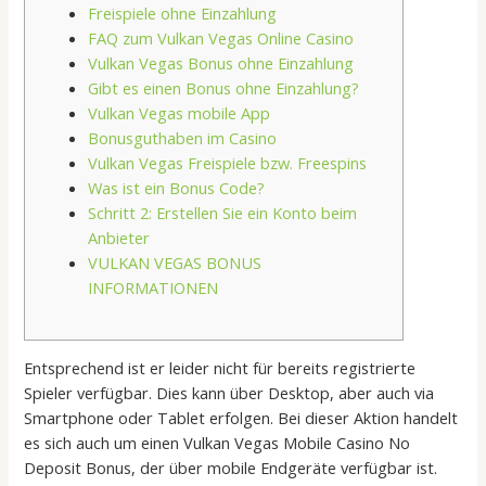
Freispiele ohne Einzahlung
FAQ zum Vulkan Vegas Online Casino
Vulkan Vegas Bonus ohne Einzahlung
Gibt es einen Bonus ohne Einzahlung?
Vulkan Vegas mobile App
Bonusguthaben im Casino
Vulkan Vegas Freispiele bzw. Freespins
Was ist ein Bonus Code?
Schritt 2: Erstellen Sie ein Konto beim
Anbieter
VULKAN VEGAS BONUS
INFORMATIONEN
Entsprechend ist er leider nicht für bereits registrierte
Spieler verfügbar. Dies kann über Desktop, aber auch via
Smartphone oder Tablet erfolgen. Bei dieser Aktion handelt
es sich auch um einen Vulkan Vegas Mobile Casino No
Deposit Bonus, der über mobile Endgeräte verfügbar ist.