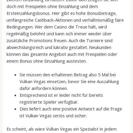
doch mit Freispielen ohne Einzahlung und dem
Ersteinzahlungsbonus. Hier gibt es hohe Bonusbeträge,
umfangreiche Cashback-Aktionen und verhältnismäßig faire
Bedingungen. Wer dem Casino die Treue hält, wird
regelmäßig belohnt und kann sich immer wieder über
zusätzliche Promotions freuen. Auch die Turniere sind
abwechslungsreich und lukrativ gestaltet. Neukunden
können das gesamte Angebot auch mit Freispielen oder
einem Bonus ohne Einzahlung austesten.
Sie müssen den erhaltenen Betrag also 5 Mal bei
Vulkan Vegas einsetzen, bevor Sie eine Auszahlung
dafür anfordern können.
Entsprechend ist er leider nicht für bereits
registrierte Spieler verfügbar.
Dies liefert auch eine positive Antwort auf die Frage
ist Vulkan Vegas seriös und sicher.
Es scheint, als wäre Vulkan Vegas ein Spezialist in jedem