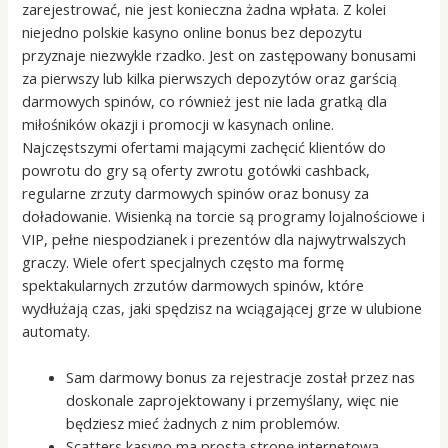
zarejestrować, nie jest konieczna żadna wpłata. Z kolei
niejedno polskie kasyno online bonus bez depozytu
przyznaje niezwykle rzadko. Jest on zastępowany bonusami
za pierwszy lub kilka pierwszych depozytów oraz garścią
darmowych spinów, co również jest nie lada gratką dla
miłośników okazji i promocji w kasynach online.
Najczęstszymi ofertami mającymi zachęcić klientów do
powrotu do gry są oferty zwrotu gotówki cashback,
regularne zrzuty darmowych spinów oraz bonusy za
doładowanie. Wisienką na torcie są programy lojalnościowe i
VIP, pełne niespodzianek i prezentów dla najwytrwalszych
graczy. Wiele ofert specjalnych często ma formę
spektakularnych zrzutów darmowych spinów, które
wydłużają czas, jaki spędzisz na wciągającej grze w ulubione
automaty.
Sam darmowy bonus za rejestracje został przez nas
doskonale zaprojektowany i przemyślany, więc nie
będziesz mieć żadnych z nim problemów.
Scatters kasyno ma prostą stronę internetową,