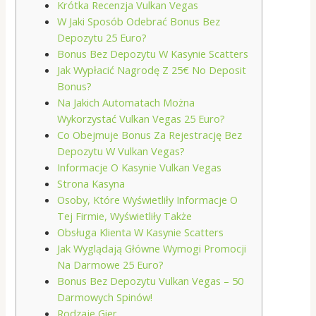
Krótka Recenzja Vulkan Vegas
W Jaki Sposób Odebrać Bonus Bez
Depozytu 25 Euro?
Bonus Bez Depozytu W Kasynie Scatters
Jak Wypłacić Nagrodę Z 25€ No Deposit
Bonus?
Na Jakich Automatach Można
Wykorzystać Vulkan Vegas 25 Euro?
Co Obejmuje Bonus Za Rejestrację Bez
Depozytu W Vulkan Vegas?
Informacje O Kasynie Vulkan Vegas
Strona Kasyna
Osoby, Które Wyświetliły Informacje O
Tej Firmie, Wyświetliły Także
Obsługa Klienta W Kasynie Scatters
Jak Wyglądają Główne Wymogi Promocji
Na Darmowe 25 Euro?
Bonus Bez Depozytu Vulkan Vegas – 50
Darmowych Spinów!
Rodzaje Gier