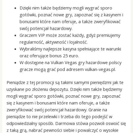
Dzięki nim także będziemy mogli wygrać sporo
gotówki, poznać nowe gry, zapoznać się z kasynem i
bonusami które nam oferuje, a także zweryfikować
swój potencjał hazardowy.
Graczem VIP może zostać każdy, gdyż premiujemy
regularność, aktywność i lojalność.
Wybraliśmy najlepsze kasyna spełniające te warunki
oraz oferujące bonus 25 euro.
W dostępne na Vulkan Vegas gry hazardowe polscy
gracze mogą grać pod adresem vulkan-vegas.pl.
Pieniądze z tej promocji są takimi samymi pieniędzmi jak te
uzyskane po złożeniu depozytu. Dzięki nim także będziemy
mogli wygrać sporo gotówki, poznać nowe gry, zapoznać
się z kasynem i bonusami które nam oferuje, a także
zweryfikować swój potencjał hazardowy. Granie na
pieniądze to nie przelewki i trzeba do tego podejść w
odpowiedzialny sposób. Darmowa stówa pozwoli oswoić się
z taką grą, nabrać pewności siebie i powalczyć o wysokie