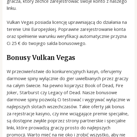
gracza, który zechce zarejestrować swoje konto z naszego
linku.
Vulkan Vegas posiada licencję uprawniającą do działania na
terenie Unii Europejskiej. Poprawne zarejestrowanie konta
oraz spełnienie warunku weryfikacji automatycznie przyzna
Ci 25 € do twojego salda bonusowego.
Bonusy Vulkan Vegas
W przeciwieństwie do konkurencyjnych kasyn, oferujemy
darmowe spiny wyłącznie do gier uwielbianych przez graczy
na całym świecie. Na pewno kojarzysz Book of Dead, Fire
Joker, Starburst czy Legacy of Dead. Nasze bonusowe
darmowe spiny pozwolą Ci testować i wygrywać wyłącznie w
najlepszych slotach wszechczasów. Takie oferty jak bonus
za rejestracje kasyno, czy inne wciągające premie specjalne,
są dostępne zwykle poprzez strony partnerskie i specjalne
linki, które prowadzą graczy prosto do najlepszych
promocji. Warto mieć na nie oko i zrobić wszystko, aby nie