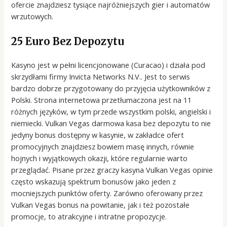
ofercie znajdziesz tysiące najróżniejszych gier i automatów
wrzutowych.
​​25 Euro Bez Depozytu
Kasyno jest w pełni licencjonowane (Curacao) i działa pod
skrzydłami firmy Invicta Networks N.V.. Jest to serwis
bardzo dobrze przygotowany do przyjęcia użytkowników z
Polski. Strona internetowa przetłumaczona jest na 11
różnych języków, w tym przede wszystkim polski, angielski i
niemiecki. Vulkan Vegas darmowa kasa bez depozytu to nie
jedyny bonus dostępny w kasynie, w zakładce ofert
promocyjnych znajdziesz bowiem masę innych, równie
hojnych i wyjątkowych okazji, które regularnie warto
przeglądać. Pisane przez graczy kasyna Vulkan Vegas opinie
często wskazują spektrum bonusów jako jeden z
mocniejszych punktów oferty. Zarówno oferowany przez
Vulkan Vegas bonus na powitanie, jak i też pozostałe
promocje, to atrakcyjne i intratne propozycje.