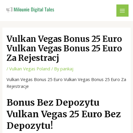
Skip
to
MAI
content
ME
Vulkan Vegas Bonus 25 Euro
Vulkan Vegas Bonus 25 Euro
Za Rejestracj
/
Vulkan Vegas Poland
/ By
pankaj
Vulkan Vegas Bonus 25 Euro Vulkan Vegas Bonus 25 Euro Za
Rejestracje
Bonus Bez Depozytu
Vulkan Vegas 25 Euro Bez
Depozytu!