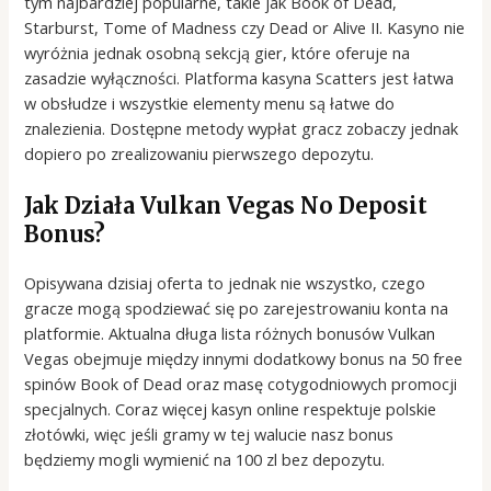
tym najbardziej popularne, takie jak Book of Dead,
Starburst, Tome of Madness czy Dead or Alive II. Kasyno nie
wyróżnia jednak osobną sekcją gier, które oferuje na
zasadzie wyłączności. Platforma kasyna Scatters jest łatwa
w obsłudze i wszystkie elementy menu są łatwe do
znalezienia. Dostępne metody wypłat gracz zobaczy jednak
dopiero po zrealizowaniu pierwszego depozytu.
Jak Działa Vulkan Vegas No Deposit
Bonus?
Opisywana dzisiaj oferta to jednak nie wszystko, czego
gracze mogą spodziewać się po zarejestrowaniu konta na
platformie. Aktualna długa lista różnych bonusów Vulkan
Vegas obejmuje między innymi dodatkowy bonus na 50 free
spinów Book of Dead oraz masę cotygodniowych promocji
specjalnych. Coraz więcej kasyn online respektuje polskie
złotówki, więc jeśli gramy w tej walucie nasz bonus
będziemy mogli wymienić na 100 zl bez depozytu.