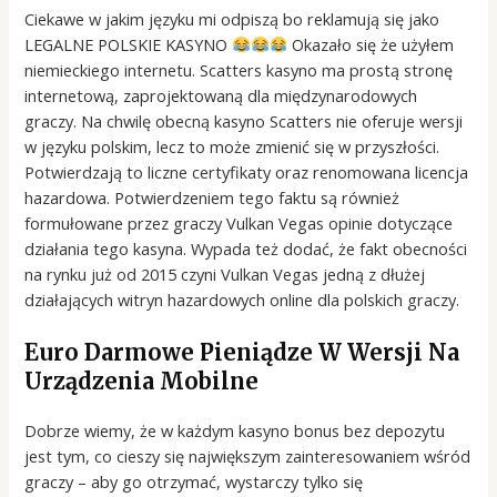
Ciekawe w jakim języku mi odpiszą bo reklamują się jako
LEGALNE POLSKIE KASYNO
Okazało się że użyłem
niemieckiego internetu. Scatters kasyno ma prostą stronę
internetową, zaprojektowaną dla międzynarodowych
graczy. Na chwilę obecną kasyno Scatters nie oferuje wersji
w języku polskim, lecz to może zmienić się w przyszłości.
Potwierdzają to liczne certyfikaty oraz renomowana licencja
hazardowa. Potwierdzeniem tego faktu są również
formułowane przez graczy Vulkan Vegas opinie dotyczące
działania tego kasyna. Wypada też dodać, że fakt obecności
na rynku już od 2015 czyni Vulkan Vegas jedną z dłużej
działających witryn hazardowych online dla polskich graczy.
Euro Darmowe Pieniądze W Wersji Na
Urządzenia Mobilne
Dobrze wiemy, że w każdym kasyno bonus bez depozytu
jest tym, co cieszy się największym zainteresowaniem wśród
graczy – aby go otrzymać, wystarczy tylko się