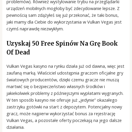
problemów). Również wystylowanie trybu na przeglądarki
urządzeń mobilnych mogłoby być zdecydowanie lepsze. Z
pewnością sam zdążyłeś się już przekonać, że taki bonus,
jaki mamy dla Ciebie do wykorzystania w Vulkan Vegas jest
czymś naprawdę niezwykłym.
Uzyskaj 50 Free Spinów Na Grę Book
Of Dead
Vulkan Vegas kasyno na rynku działa już od dawna, więc jest
zaufaną marką. Właściciel udostępnia graczom oficjalne gry
światowych producentów, dzięki czemu gracze nie muszą
martwić się o bezpieczeństwo własnych środków i
jakiekolwiek problemy z późniejszymi wypłatami wygranych.
W ten sposób kasyno nie oferuje już „jedynie” okazałego
zastrzyku gotówki na start z depozytem. Potencjalny nowy
gracz, może najpierw wykorzystać bonus za rejestrację
Vulkan Vegas, a pozostałe oferty poczekają na jego dalsze
działania.