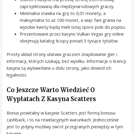
zaprojektowaną dla międzynarodowych graczy.
Minimalna stawka na grę to 0,01 monety, a
maksymalna to aż 100 monet, a więc fani grania na
wysokie kwoty będą mieli tutaj spore pole do popisu.
Prezentowane przez kasyno Vulkan Vegas gry online
obejmują katalog liczący ponad 3 tysiące tytułów.
Prosty układ strony ułatwia graczom znajdowanie gier i
informacji, których szukają, bez wysiłku. Informacje o licencji
kasyna są wyświetlane u dołu strony, jako dowód ich
legalności.
Co Jeszcze Warto Wiedzieć O
Wypłatach Z Kasyna Scatters
Bonus powitalny w kasynie Scatters jest formą bonusu
cashback, i to na rewelacyjnych warunkach. Jednocześnie
jest to jedyny możliwy zwrot przegranych pieniędzy w tym
kasynie.