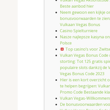
Vulkan Vegas Aktionscode
Beste aanbod hier
Neem gewoon een kijkje om
bonusvoorwaarden te zien
Vulkaan Vegas Bonus
Casino Spielturniere
Nasze najlepsze kasyna on
Polsce
Top casino’s voor Zwits
Vulkan Vegas Bonus Code
storting: Tot 125 gratis sp
populaire slots dankzij de 
Vegas Bonus Code 2023
Hier is een kort overzicht 
te helpen begrijpen: Vulka
Promo Code Bestaande kla
Vulkan Vegas-Willkommen
De bonusvoorwaarden voo