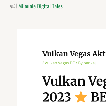
Skip
to
content
Vulkan Vegas Akti
/
Vulkan Vegas DE
/ By
pankaj
Vulkan Ve
2023
BE