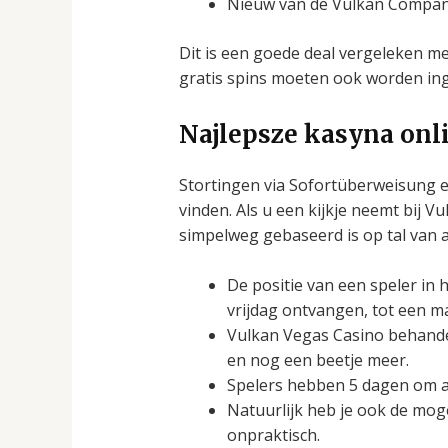
Nieuw van de Vulkan Company i
Dit is een goede deal vergeleken m
gratis spins moeten ook worden in
Najlepsze kasyna onli
Stortingen via Sofortüberweisung e
vinden. Als u een kijkje neemt bij 
simpelweg gebaseerd is op tal van a
De positie van een speler i
vrijdag ontvangen, tot een 
Vulkan Vegas Casino behandel
en nog een beetje meer.
Spelers hebben 5 dagen om aa
Natuurlijk heb je ook de mog
onpraktisch.