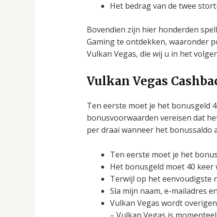
Het bedrag van de twee stort
Bovendien zijn hier honderden spel
Gaming te ontdekken, waaronder pop
Vulkan Vegas, die wij u in het volg
Vulkan Vegas Cashba
Ten eerste moet je het bonusgeld 40
bonusvoorwaarden vereisen dat het 
per draai wanneer het bonussaldo ac
Ten eerste moet je het bonusg
Het bonusgeld moet 40 keer w
Terwijl op het eenvoudigste n
Sla mijn naam, e-mailadres e
Vulkan Vegas wordt overigens
– Vulkan Vegas is momenteel 