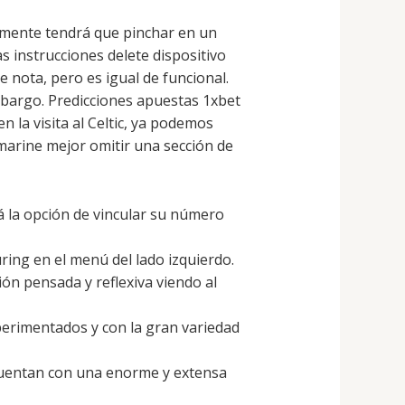
lamente tendrá que pinchar en un
as instrucciones delete dispositivo
e nota, pero es igual de funcional.
mbargo. Predicciones apuestas 1xbet
 la visita al Celtic, ya podemos
 marine mejor omitir una sección de
á la opción de vincular su número
ring en el menú del lado izquierdo.
ión pensada y reflexiva viendo al
perimentados y con la gran variedad
cuentan con una enorme y extensa