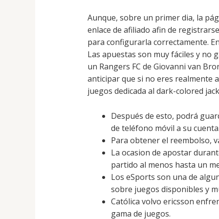
Aunque, sobre un primer dia, la pág
enlace de afiliado afin de registrar
para configurarla correctamente. En 
Las apuestas son muy fáciles y no g
un Rangers FC de Giovanni van Bronc
anticipar que si no eres realmente 
juegos dedicada al dark-colored jack
Después de esto, podrá guard
de teléfono móvil a su cuenta
Para obtener el reembolso, va
La ocasion de apostar durante
partido al menos hasta un me
Los eSports son una de algun
sobre juegos disponibles y 
Católica volvo ericsson enfr
gama de juegos.