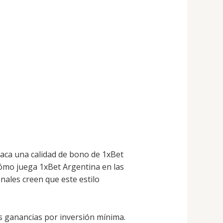
taca una calidad de bono de 1xBet
cómo juega 1xBet Argentina en las
nales creen que este estilo
s ganancias por inversión mínima.