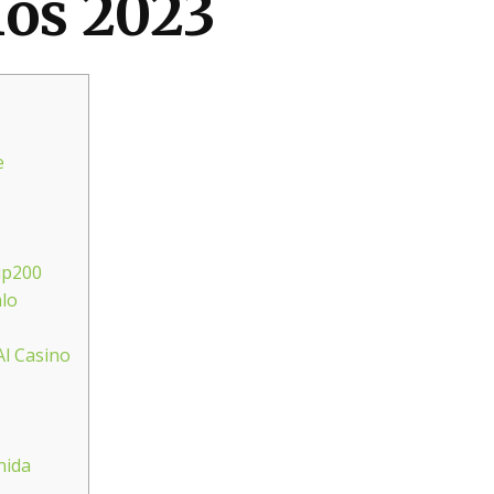
os 2023
e
ip200
lo
l Casino
nida