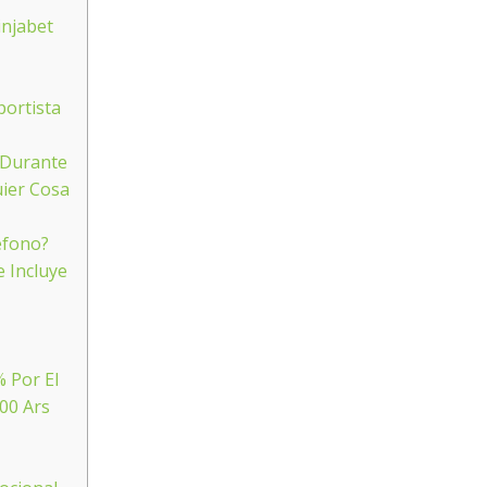
njabet
portista
 Durante
uier Cosa
éfono?
 Incluye
 Por El
00 Ars