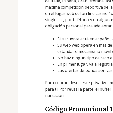
de Italia, España, Gran Bretaña, as
máxima competición deportiva de l
en el lugar web del on line casino 1
single clic, por teléfono y en algun
obligación personal para adelantar 
Si tu cuenta está en español,
Su web web opera en más de 
estándar o mecanismo móvil 
No hay ningún tipo de caso en
En primer lugar, va a registrar
Las ofertas de bonos son vari
Para cobrar, desde este privativo me
para ti. Por réussi à parte, el bu
narración.
Código Promocional 1x