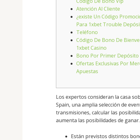
Código De Bono Vip
Atención Al Cliente
¿existe Un Código Promoci
Para 1xbet Trouble Depósi
Teléfono
Código De Bono De Bienve
1xbet Casino
Bono Por Primer Depósito
Ofertas Exclusivas Por Me
Apuestas
Los expertos consideran la casa so
Spain, una amplia selección de even
transmisiones, calcular las posibil
aumenta las posibilidades de ganar.
Están previstos distintos bo