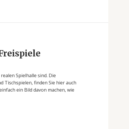
reispiele
ealen Spielhalle sind. Die
 Tischspielen, finden Sie hier auch
 einfach ein Bild davon machen, wie