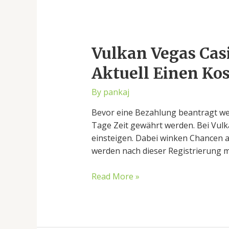
Einzahlung
25
Euro
Vulkan Vegas Cas
Aktuell Einen Ko
By
pankaj
Bevor eine Bezahlung beantragt we
Tage Zeit gewährt werden. Bei Vulk
einsteigen. Dabei winken Chancen a
werden nach dieser Registrierung 
Vulkan
Read More »
Vegas
Casino-
deutchland
Abgeben