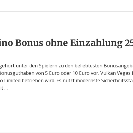
ino Bonus ohne Einzahlung 2
gehört unter den Spielern zu den beliebtesten Bonusangeb
onusguthaben von 5 Euro oder 10 Euro vor. Vulkan Vegas is
 Limited betrieben wird. Es nutzt modernste Sicherheitsst
it …