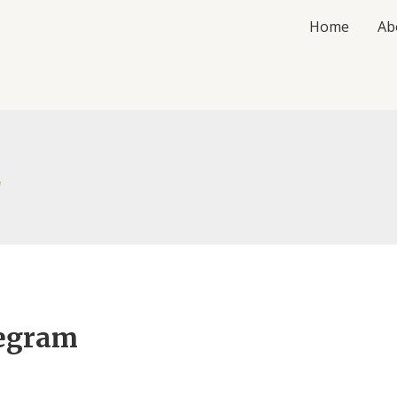
Home
Ab
E
legram