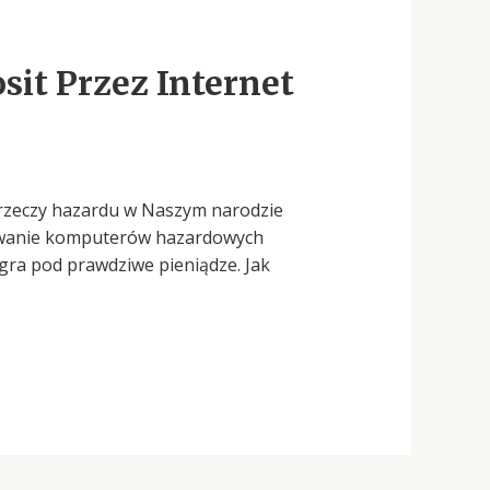
sit Przez Internet
n rzeczy hazardu w Naszym narodzie
rowanie komputerów hazardowych
t gra pod prawdziwe pieniądze. Jak