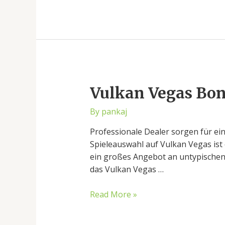
Vegas
Erfahrungen
2023:
Betrug
oder
seriös?
»
Vulkan Vegas Bon
Zum
Test
By
pankaj
Professionale Dealer sorgen für eine
Spieleauswahl auf Vulkan Vegas ist
ein großes Angebot an untypischen S
das Vulkan Vegas …
Vulkan
Read More »
Vegas
Bonus