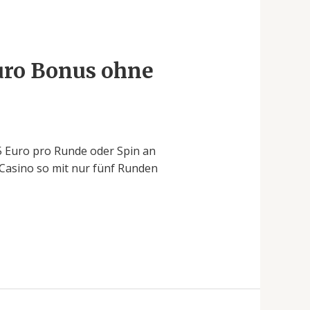
uro Bonus ohne
5 Euro pro Runde oder Spin an
 Casino so mit nur fünf Runden