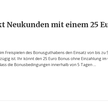
kt Neukunden mit einem 25 E
m Freispielen des Bonusguthabens den Einsatz von bis zu 
ßzügig ist. Ihr könnt den 25 Euro Bonus ohne Einzahlung im
l, dass die Bonusbedingungen innerhalb von 5 Tagen …