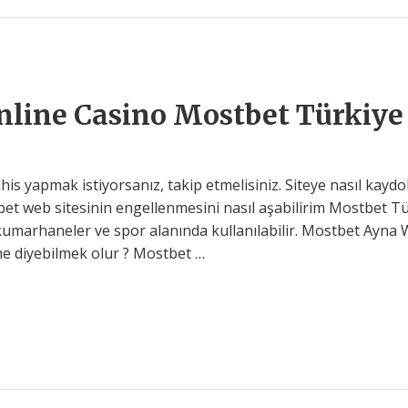
Online Casino Mostbet Türkiye
s yapmak istiyorsanız, takip etmelisiniz. Siteye nasıl kaydol
bet web sitesinin engellenmesini nasıl aşabilirim Mostbet Tü
umarhaneler ve spor alanında kullanılabilir. Mostbet Ayna 
e diyebilmek olur ? Mostbet …