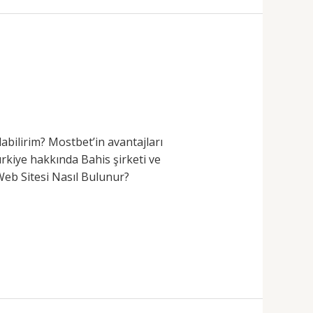
abilirim? Mostbet’in avantajları
rkiye hakkında Bahis şirketi ve
Web Sitesi Nasıl Bulunur?