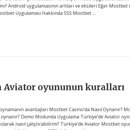
mı? Android uygulamasının artıları ve eksileri Eğer Mostbe
 Mostbet Uygulaması Hakkında SSS Mostbet …
 Aviator oyununun kuralları
ynamanın avantajları Mostbet Casino’da Nasıl Oynanır? Most
iz oynanır? Demo Modunda Uygulama Türkiye’de Aviator oynam
 olarak nasıl çalıştırabilirim? Türkiye’de Aviator Mostbet oy