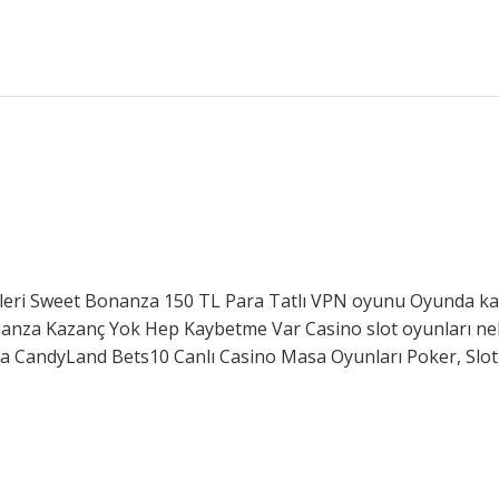
teleri Sweet Bonanza 150 TL Para Tatlı VPN oyunu Oyunda
nanza Kazanç Yok Hep Kaybetme Var Casino slot oyunları neler
 CandyLand Bets10 Canlı Casino Masa Oyunları Poker, Slot,