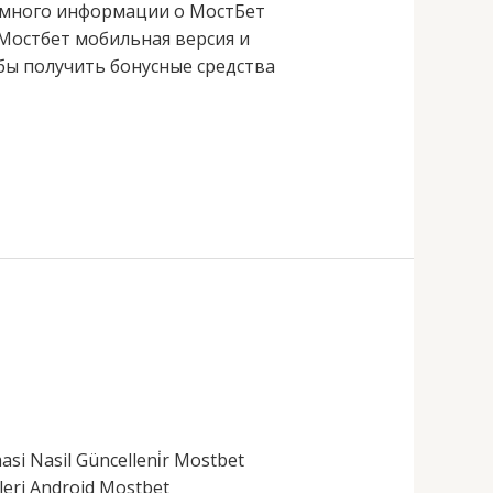
Немного информации о МостБет
 Мостбет мобильная версия и
бы получить бонусные средства
asi Nasil Güncelleni̇r Mostbet
leri Android Mostbet