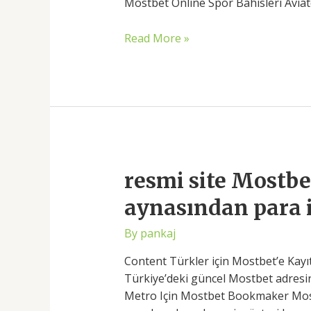
Mostbet Online Spor Bahisleri Aviato
Mostbet
Read More »
Casinoda
Aviator
oyununun
kuralları
resmi site Mostb
aynasından para i
By
pankaj
Content Türkler için Mostbet’e Kay
Türkiye’deki güncel Mostbet adresi
Metro Için Mostbet Bookmaker Mostb