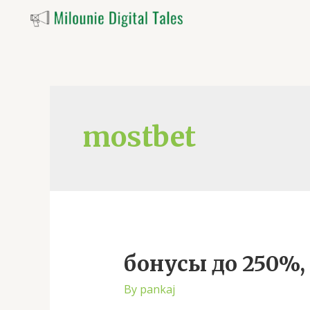
Skip
to
content
mostbet
бонусы до 250%,
By
pankaj