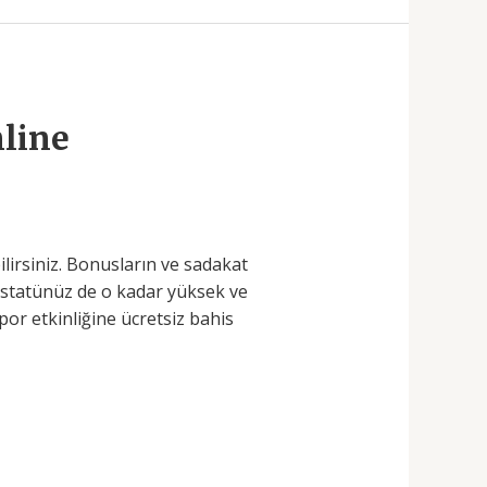
nline
ilirsiniz. Bonusların ve sadakat
z statünüz de o kadar yüksek ve
or etkinliğine ücretsiz bahis