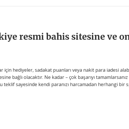
kiye resmi bahis sitesine ve o
r için hediyeler, sadakat puanları veya nakit para iadesi alab
yesine bağlı olacaktır. Ne kadar – çok başarıyı tamamlarsanı
u teklif sayesinde kendi paranızı harcamadan herhangi bir sp