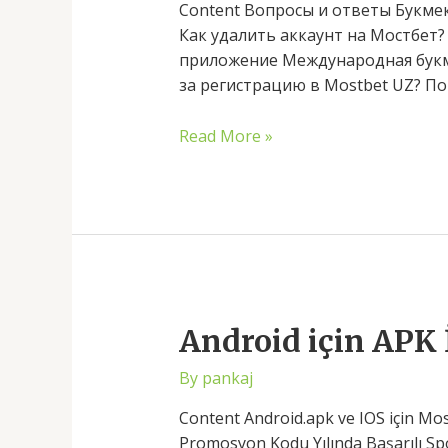
Content Вопросы и ответы Букме
Как удалить аккаунт на Мостбет?
приложение Международная букме
за регистрацию в Mostbet UZ? По
бонусы
Read More »
до
250%,
официальный
сайт
в
Узбекистане
Android için APK
By
pankaj
Content Android.apk ve IOS için Mos
Promosyon Kodu Yılında Başarılı Sp