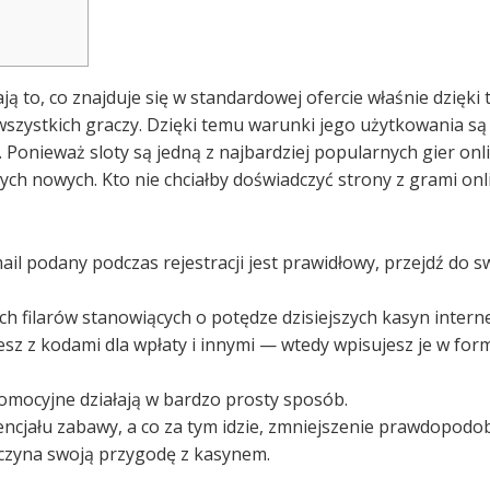
ają to, co znajduje się w standardowej ofercie właśnie dzięki
wszystkich graczy. Dzięki temu warunki jego użytkowania są
e. Ponieważ sloty są jedną z najbardziej popularnych gier on
tych nowych. Kto nie chciałby doświadczyć strony z grami o
il podany podczas rejestracji jest prawidłowy, przejdź do sw
h filarów stanowiących o potędze dzisiejszych kasyn intern
 z kodami dla wpłaty i innymi — wtedy wpisujesz je w formu
romocyjne działają w bardzo prosty sposób.
ncjału zabawy, a co za tym idzie, zmniejszenie prawdopod
oczyna swoją przygodę z kasynem.