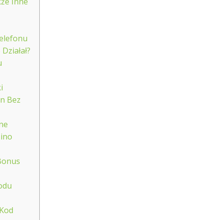
że Inne
elefonu
Działał?
u
i
ln Bez
ne
sino
Bonus
odu
 Kod