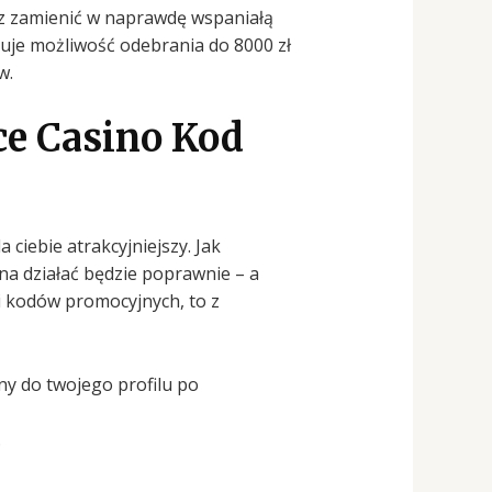
sz zamienić w naprawdę wspaniałą
uje możliwość odebrania do 8000 zł
w.
ce Casino Kod
 ciebie atrakcyjniejszy. Jak
a działać będzie poprawnie – a
ji kodów promocyjnych, to z
ny do twojego profilu po
.