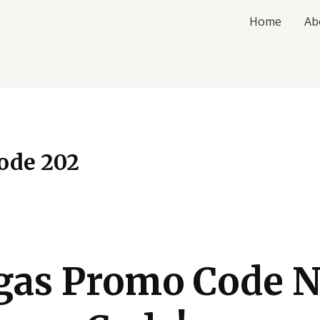
Home
Ab
ode 202
gas Promo Code N