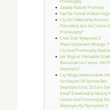
Promocyjny
Zasady Naszej Promocji
Faq Na Temat Vulkan Vega
Czy Do Odebrania Bonusu
Potrzebny Jest Ice Casino 
Promocyjny?
Chcę Grać Wyłącznie Z
Wykorzystaniem Mojego T
Czy Kod Promocyjny Będzie 
Jak Wygrać Pieniądze Dzięk
Bonusowi Ice Casino 100 P
Depozytu?
Czy Mogę Jednocześnie Od
Ice Kasyno 50 Spinów Bez
Depozytu Oraz 25 Euro D
Kasa? [newline]czy Muszę M
Casino Kod Promocyjny Be
Depozytu By Skorzystać Z