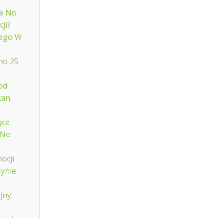
de No
ji?
nego W
no 25
od
kan
ące
 No
ocji
ynie
jny: