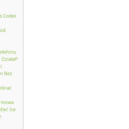
s Codes
Kod
elefonu
Działał?
i
ln Bez
ebrać
armowa
ieć Ice
z