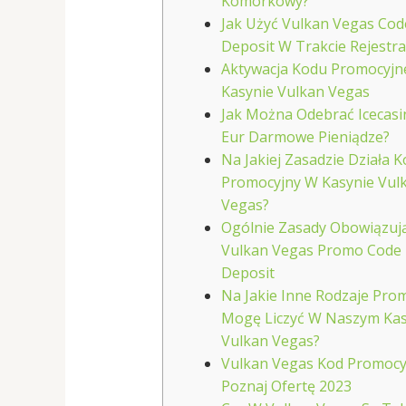
Komórkowy?
Jak Użyć Vulkan Vegas Co
Deposit W Trakcie Rejestrac
Aktywacja Kodu Promocyj
Kasynie Vulkan Vegas
Jak Można Odebrać Icecasi
Eur Darmowe Pieniądze?
Na Jakiej Zasadzie Działa K
Promocyjny W Kasynie Vul
Vegas?
Ogólnie Zasady Obowiązuj
Vulkan Vegas Promo Code
Deposit
Na Jakie Inne Rodzaje Prom
Mogę Liczyć W Naszym Kas
Vulkan Vegas?
Vulkan Vegas Kod Promocy
Poznaj Ofertę 2023