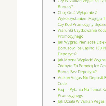
Czy W Vulkan Vegas Są Tak
Bonusy?
Chcę Grać Wyłącznie Z
Wykorzystaniem Mojego T
Czy Kod Promocyjny Będzie 
Warunki Użytkowania Kod
Promocyjnego
Jak Wygrać Pieniądze Dzięk
Bonusowi Ice Casino 100 P
Depozytu?
Jak Można Wypłacić Wygra
Zdobyte Za Pomocą Ice Ca
Bonus Bez Depozytu?
Vulkan Vegas No Deposit 
Code
Faq — Pytania Na Temat K
Promocyjnego
Jak Działa W Vulkan Vegas