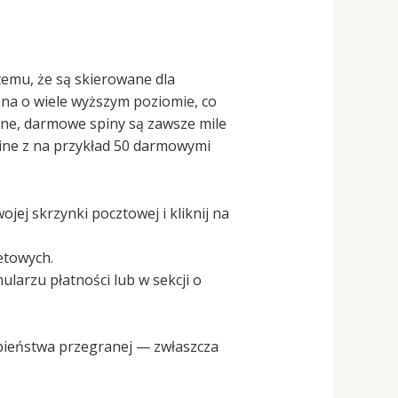
 temu, że są skierowane dla
 na o wiele wyższym poziomie, co
line, darmowe spiny są zawsze mile
nline z na przykład 50 darmowymi
ojej skrzynki pocztowej i kliknij na
etowych.
larzu płatności lub w sekcji o
obieństwa przegranej — zwłaszcza