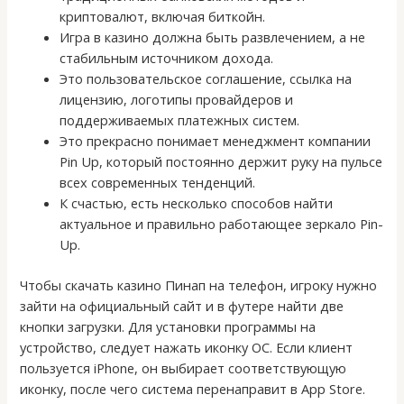
криптовалют, включая биткойн.
Игра в казино должна быть развлечением, а не
стабильным источником дохода.
Это пользовательское соглашение, ссылка на
лицензию, логотипы провайдеров и
поддерживаемых платежных систем.
Это прекрасно понимает менеджмент компании
Pin Up, который постоянно держит руку на пульсе
всех современных тенденций.
К счастью, есть несколько способов найти
актуальное и правильно работающее зеркало Pin-
Up.
Чтобы скачать казино Пинап на телефон, игроку нужно
зайти на официальный сайт и в футере найти две
кнопки загрузки. Для установки программы на
устройство, следует нажать иконку ОС. Если клиент
пользуется iPhone, он выбирает соответствующую
иконку, после чего система перенаправит в App Store.