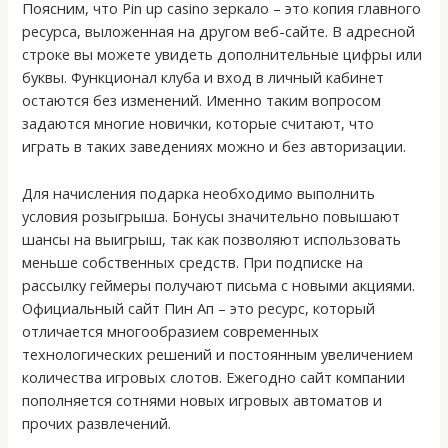
Поясним, что Pin up casino зеркало – это копия главного
ресурса, выложенная на другом веб-сайте. В адресной
строке вы можете увидеть дополнительные цифры или
буквы. Функционал клуба и вход в личный кабинет
остаются без изменений. Именно таким вопросом
задаются многие новички, которые считают, что
играть в таких заведениях можно и без авторизации.
Для начисления подарка необходимо выполнить
условия розыгрыша. Бонусы значительно повышают
шансы на выигрыш, так как позволяют использовать
меньше собственных средств. При подписке на
рассылку геймеры получают письма с новыми акциями.
Официальный сайт Пин Ап – это ресурс, который
отличается многообразием современных
технологических решений и постоянным увеличением
количества игровых слотов. Ежегодно сайт компании
пополняется сотнями новых игровых автоматов и
прочих развлечений.