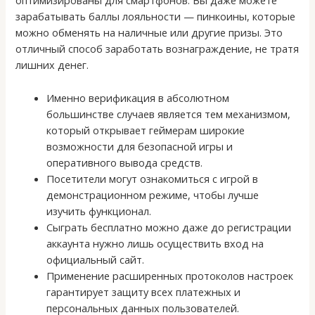
оптимизированы для смартфонов. Вы даже можете
зарабатывать баллы лояльности — пинкоины, которые
можно обменять на наличные или другие призы. Это
отличный способ заработать вознаграждение, не тратя
лишних денег.
Именно верификация в абсолютном
большинстве случаев является тем механизмом,
который открывает геймерам широкие
возможности для безопасной игры и
оперативного вывода средств.
Посетители могут ознакомиться с игрой в
демонстрационном режиме, чтобы лучше
изучить функционал.
Сыграть бесплатно можно даже до регистрации
аккаунта нужно лишь осуществить вход на
официальный сайт.
Применение расширенных протоколов настроек
гарантирует защиту всех платежных и
персональных данных пользователей.