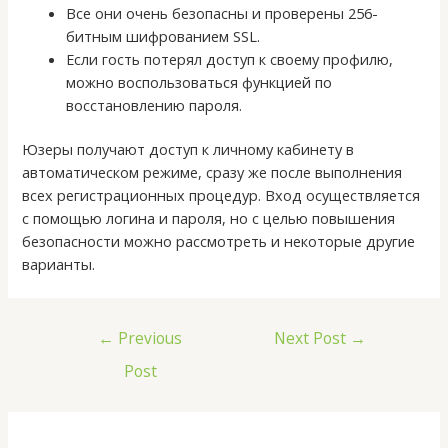
Все они очень безопасны и проверены 256-
битным шифрованием SSL.
Если гость потерял доступ к своему профилю,
можно воспользоваться функцией по
восстановлению пароля.
Юзеры получают доступ к личному кабинету в
автоматическом режиме, сразу же после выполнения
всех регистрационных процедур. Вход осуществляется
с помощью логина и пароля, но с целью повышения
безопасности можно рассмотреть и некоторые другие
варианты.
Post
←
Previous
Next Post
→
navigation
Post