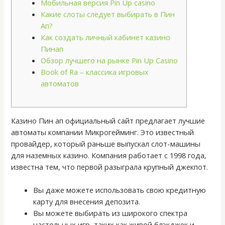
Мобильная версия Pin Up casino
Какие слоты следует выбирать в Пин
Ап?
Как создать личный кабинет казино
Пинап
Обзор лучшего на рынке Pin Up Casino
Book of Ra – классика игровых
автоматов
Казино Пин ап официальный сайт предлагает лучшие
автоматы компании Микрогейминг. Это известный
провайдер, который раньше выпускал слот-машины
для наземных казино. Компания работает с 1998 года,
известна тем, что первой разыграла крупный джекпот.
Вы даже можете использовать свою кредитную
карту для внесения депозита.
Вы можете выбирать из широкого спектра
настольных игр, таких как живой блэкджек и