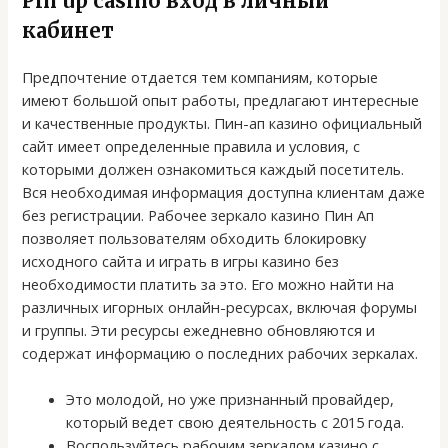
Pin up casino вход в личный
кабинет
Предпочтение отдается тем компаниям, которые
имеют большой опыт работы, предлагают интересные
и качественные продукты. Пин-ап казино официальный
сайт имеет определенные правила и условия, с
которыми должен ознакомиться каждый посетитель.
Вся необходимая информация доступна клиентам даже
без регистрации. Рабочее зеркало казино Пин Ап
позволяет пользователям обходить блокировку
исходного сайта и играть в игры казино без
необходимости платить за это. Его можно найти на
различных игорных онлайн-ресурсах, включая форумы
и группы. Эти ресурсы ежедневно обновляются и
содержат информацию о последних рабочих зеркалах.
Это молодой, но уже признанный провайдер,
который ведет свою деятельность с 2015 года.
Воспользуйтесь рабочим зеркалом казино с