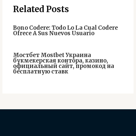
Related Posts
Bono Codere: Todo Lo La Cual Codere
Ofrece A Sus Nuevos Usuario
Мостбет Mostbet Украина
букмекерская контора, казино,
официальный сайт, промокод на
бесплатную ставк