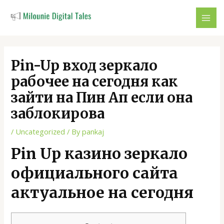
Skip
to
MAI
content
ME
Pin-Up вход зеркало
рабочее на сегодня как
зайти на Пин Ап если она
заблокирова
/
Uncategorized
/ By
pankaj
Pin Up казино зеркало
официального сайта
актуальное на сегодня