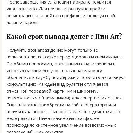
После завершения установки на экране появится
иконка казино. Для начала игры нужно пройти
регистрацию или войти в профиль, используя свой
логин и пароль.
Какой срок вывода денег с Пин Ап?
Получить вознаграждение могут только те
пользователи, которые верифицировали свой аккаунт.
С любыми вопросами, связанными с начислением и
использованием бонусов, пользователи могут
обратиться в службу поддержки и получить детальную
консультацию. Каждый вид рулетки отличается
отменной передачей картинки и широкими
возможностями (вариациями) для совершения ставок.
Билеты можно приобрести на сайте оператора или
получить за выполнение определенных действий. По
мере развития Пинап казино на платформе
происходило системное увеличение всевозможных
развлечений и их качества.