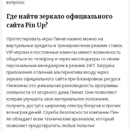
вопросы.
Где найти зеркало официального
сайта Pin Up?
Протестировать игры Пинап казино можно на
виртуальные кредиты в тренировочном режиме ставок.
VIP-игроки и постоянные клиенты имеют возможность
общаться по телефону и через мессенджеры со своим
персональным менеджером в режиме 24/7. Загрузка
приложения отличная альтернатива входу через
зеркало официального сайта при блокировках ресурса.
Пинкоины это уникальная разновидность программы
лояльности от игорного дома Пинап. Они позволяют
юзерам улучшить свое материальное положение,
получить доступ к широкому спектру бонусов и прочих
вознаграждений. Служба безопасности компании Пин
Ап обладает всем техническим арсеналом, который
позволяет предотвратить любые попытки