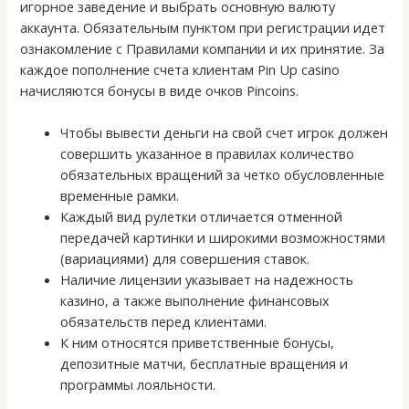
игорное заведение и выбрать основную валюту
аккаунта. Обязательным пунктом при регистрации идет
ознакомление с Правилами компании и их принятие. За
каждое пополнение счета клиентам Pin Up casino
начисляются бонусы в виде очков Pincoins.
Чтобы вывести деньги на свой счет игрок должен
совершить указанное в правилах количество
обязательных вращений за четко обусловленные
временные рамки.
Каждый вид рулетки отличается отменной
передачей картинки и широкими возможностями
(вариациями) для совершения ставок.
Наличие лицензии указывает на надежность
казино, а также выполнение финансовых
обязательств перед клиентами.
К ним относятся приветственные бонусы,
депозитные матчи, бесплатные вращения и
программы лояльности.