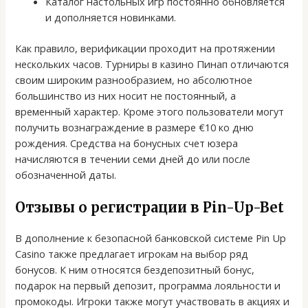
Каталог настольных игр постоянно обновляется
и дополняется новинками.
Как правило, верификации проходит на протяжении
нескольких часов. Турниры в казино Пинап отличаются
своим широким разнообразием, но абсолютное
большинство из них носит не постоянный, а
временный характер. Кроме этого пользователи могут
получить вознаграждение в размере €10 ко дню
рождения. Средства на бонусных счет юзера
начисляются в течении семи дней до или после
обозначенной даты.
Отзывы о регистрации в Pin-Up-Bet
В дополнение к безопасной банковской системе Pin Up
Casino также предлагает игрокам на выбор ряд
бонусов. К ним относятся бездепозитный бонус,
подарок на первый депозит, программа лояльности и
промокоды. Игроки также могут участвовать в акциях и