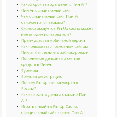
Какой срок вывода денег с Пин Ап?
Пин Ап официальный сайт
Чем официальный сайт Пин-Ап
отличается от зеркала?
Сколько аккаунтов Pin Up casino может
иметь один пользователь?
Преимущества мобильной версии
Как пользоваться основным сайтом
Пин-ап.бет, если его заблокировали
Пополнение депозита и снятие
средств в ПинАп
Турниры
Бонус за регистрацию
Почему Pin Up так популярен в
России?
Как выводить деньги с казино Пин
Ап?
Играть онлайн в Pin Up Casino:
официальный сайт казино Пин Ап