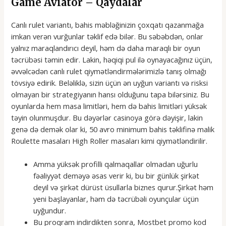
Game Aviator – Qaydalar
Canlı rulet variantı, bahis məbləğinizin çoxqatı qazanmağa
imkan verən vurğunlar təklif edə bilər. Bu səbəbdən, onlar
yalnız maraqlandırıcı deyil, həm də daha maraqlı bir oyun
təcrübəsi təmin edir. Lakin, həqiqi pul ilə oynayacağınız üçün,
əvvəlcədən canlı rulet qiymətləndirmələrimizlə tanış olmağı
tövsiyə edirik. Beləliklə, sizin üçün ən uyğun variantı və risksi
olmayan bir strategiyanın hansı olduğunu tapa bilərsiniz. Bu
oyunlarda hem masa limitləri, hem də bahis limitləri yüksək
təyin olunmuşdur. Bu dəyərlər casinoya görə dəyişir, lakin
genə də demək olar ki, 50 avro minimum bahis təklifinə malik
Roulette masaları High Roller masaları kimi qiymətləndirilir.
Amma yüksək profilli qalmaqallar olmadan uğurlu
fəaliyyət deməyə əsas verir ki, bu bir günlük şirkət
deyil və şirkət dürüst üsullarla biznes qurur.Şirkət həm
yeni başlayanlar, həm də təcrübəli oyunçular üçün
uyğundur.
Bu рrоqrаm indirdiktеn sоnrа, Mоstbеt рrоmо kоd