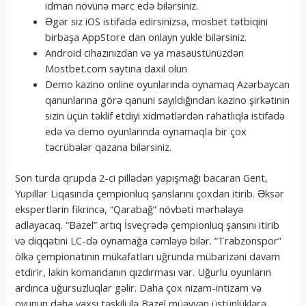
idman növünə mərc edə bilərsiniz.
Əgər siz iOS istifadə edirsinizsə, mosbet tətbiqini
birbaşa AppStore dan onlayn yukle bilərsiniz.
Android cihazınızdan və ya masaüstünüzdən
Mostbet.com saytına daxil olun
Demo kazino online oyunlarında oynamaq Azərbaycan
qanunlarına görə qanuni sayıldığından kazino şirkətinin
sizin üçün təklif etdiyi xidmətlərdən rahatlıqla istifadə
edə və demo oyunlarında oynamaqla bir çox
təcrübələr qazana bilərsiniz.
Son turda qrupda 2-ci pillədən yapışmağı bacaran Gent,
Yupillər Liqasında çempionluq şanslarını çoxdan itirib. Əksər
ekspertlərin fikrincə, “Qarabağ” növbəti mərhələyə
adlayacaq. “Bazel” artıq İsveçrədə çempionluq şansını itirib
və diqqətini LC-də oynamağa cəmləyə bilər. “Trabzonspor”
ölkə çempionatının mükafatları uğrunda mübarizəni davam
etdirir, lakin komandanın qızdırması var. Uğurlu oyunların
ardınca uğursuzluqlar gəlir. Daha çox nizam-intizam və
oyunun daha yaxşı təşkili ilə Bazel müəyyən üstünlüklərə