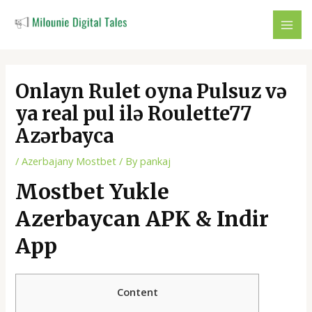
Skip
to
MAI
content
ME
Onlayn Rulet oyna Pulsuz və
ya real pul ilə Roulette77
Azərbayca
/
Azerbajany Mostbet
/ By
pankaj
Mostbet Yukle
Azerbaycan APK & Indir
App
Content