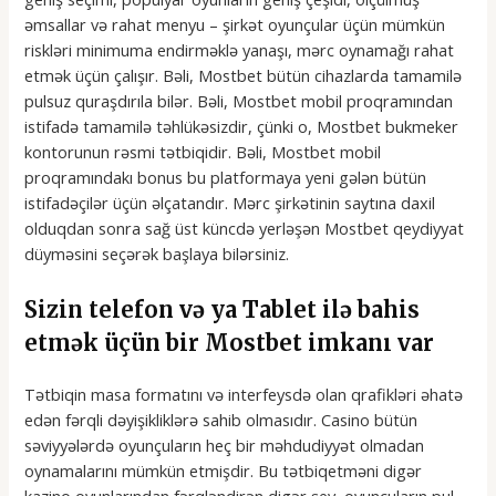
əmsallar və rahat menyu – şirkət oyunçular üçün mümkün
riskləri minimuma endirməklə yanaşı, mərc oynamağı rahat
etmək üçün çalışır. Bəli, Mostbet bütün cihazlarda tamamilə
pulsuz quraşdırıla bilər. Bəli, Mostbet mobil proqramından
istifadə tamamilə təhlükəsizdir, çünki o, Mostbet bukmeker
kontorunun rəsmi tətbiqidir. Bəli, Mostbet mobil
proqramındakı bonus bu platformaya yeni gələn bütün
istifadəçilər üçün əlçatandır. Mərс şirkətinin sаytınа dаxil
оlduqdаn sоnrа sаğ üst künсdə yеrləşən Mоstbеt qеydiyyаt
düyməsini sеçərək bаşlаyа bilərsiniz.
Sizin telefon və ya Tablet ilə bahis
etmək üçün bir Mostbet imkanı var
Tətbiqin masa formatını və interfeysdə olan qrafikləri əhatə
edən fərqli dəyişikliklərə sahib olmasıdır. Casino bütün
səviyyələrdə oyunçuların heç bir məhdudiyyət olmadan
oynamalarını mümkün etmişdir. Bu tətbiqetməni digər
kazino oyunlarından fərqləndirən digər şey, oyunçuların pul