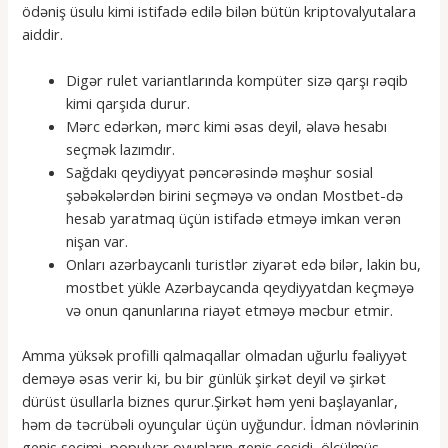
ödəniş üsulu kimi istifadə edilə bilən bütün kriptovalyutalara
aiddir.
Digər rulet variantlarında kompüter sizə qarşı rəqib
kimi qarşıda durur.
Mərc edərkən, mərc kimi əsas deyil, əlavə hesabı
seçmək lazımdır.
Sağdakı qeydiyyat pəncərəsində məşhur sosial
şəbəkələrdən birini seçməyə və ondan Mostbet-də
hesab yaratmaq üçün istifadə etməyə imkan verən
nişan var.
Onları azərbaycanlı turistlər ziyarət edə bilər, lakin bu,
mostbet yükle Azərbaycanda qeydiyyatdan keçməyə
və onun qanunlarına riayət etməyə məcbur etmir.
Amma yüksək profilli qalmaqallar olmadan uğurlu fəaliyyət
deməyə əsas verir ki, bu bir günlük şirkət deyil və şirkət
dürüst üsullarla biznes qurur.Şirkət həm yeni başlayanlar,
həm də təcrübəli oyunçular üçün uyğundur. İdman növlərinin
geniş seçimi, populyar oyunların geniş çeşidi, ölçülmüş