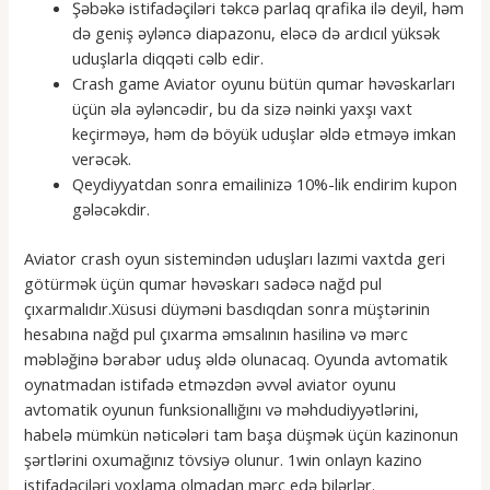
Şəbəkə istifadəçiləri təkcə parlaq qrafika ilə deyil, həm
də geniş əyləncə diapazonu, eləcə də ardıcıl yüksək
uduşlarla diqqəti cəlb edir.
Crash game Aviator oyunu bütün qumar həvəskarları
üçün əla əyləncədir, bu da sizə nəinki yaxşı vaxt
keçirməyə, həm də böyük uduşlar əldə etməyə imkan
verəcək.
Qeydiyyatdan sonra emailinizə 10%-lik endirim kupon
gələcəkdir.
Aviator crash oyun sistemindən uduşları lazımi vaxtda geri
götürmək üçün qumar həvəskarı sadəcə nağd pul
çıxarmalıdır.Xüsusi düyməni basdıqdan sonra müştərinin
hesabına nağd pul çıxarma əmsalının hasilinə və mərc
məbləğinə bərabər uduş əldə olunacaq. Oyunda avtomatik
oynatmadan istifadə etməzdən əvvəl aviator oyunu
avtomatik oyunun funksionallığını və məhdudiyyətlərini,
habelə mümkün nəticələri tam başa düşmək üçün kazinonun
şərtlərini oxumağınız tövsiyə olunur. 1win onlayn kazino
istifadəçiləri yoxlama olmadan mərc edə bilərlər.