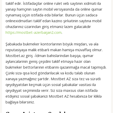
təklif edir. İstifadəçilər online rulet veb saytının xidməti ilə
yanaşı həmçinin saytın mobil versiyasında da online qumar
oynamaq üçün istifadə edə bilərlər. Bunun üçün sadəcə
onlinexidmətləri təklif edən kazino şirkətinin saytına mobil
cihazlarınız üzərindən giriş etməniz lazım gələcəkdir
https://mostbet-azerbaijan2.com
.
Şəbəkədə bukmeker kontorlarının böyük miqdarı, və əla
reputasiyaya malik etibarlı məkan həmişə müvəffəq olmur.
Mostbet.az giriş -İdman bahislərindən başqa, qumar
əyləncələrinin geniş çeşidini təklif etməyə hazır olan
bukmeker bettorlarının etibarını qazanmağa macal tapmışdı.
Çünki sizə qısa kod göndəriləcək və kodu tələb olunan
xanaya yazmağınız şərtdir. Mostbet AZ sizə tez və sürətli
qeydiyyatdan keçmək üçün sosial şəbəkələr vasitəsi ilə
qeydiyyat seçiminidə verir. Siz sizə məxsus olan istifadə
etdiyiniz sosial şəbəkənizi Mostbet AZ hesabınıza bir kliklə
bağlaya bilərsiniz.