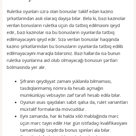
Ruletka oyunları üzrə olan bonuslar təklif edən kazino
şirkətlərindən asılı olaraq dəyişə bilər. Belə ki, bəzi kazinolar
verilən bonusların ruletka üçün də tətbiq edilməsini qeyd
edir, bəzi kazinolar isə bu bonusların oyunlarda tətbiq
edilməyəcəyini qeyd edir. Sizə verilən bonuslar haqqında
kazino şirkətlərindən bu bonusların oyunlarda tətbiq edilib
edilməyəcəyini maraqla bilərsiniz. Bəzi hallarda isə bunun
ruletka oyunlarına aid olub olmayacağı bonusun şərtləri
bölməsində yer alır.
Şifrənin qeydiyyat zamanı yüklənilə bilməməsi,
təsdiqlənməmiş nömrə ilə hesab açmağın
mümkünlüyü vebsaytın zəif tərəfi hesab edilə bilər.
Oyunun əsas qaydaları sabit qalsa da, rulet variantları
müxtəlif formalarda mövcuddur.
Eyni zamanda, hər iki halda x60 məbləğində mərc
üçün mərc təyin edilir.Hər gün istifadəçi kvalifikasiyanı
tamamladığı təqdirdə bonus spinləri ala bilər.