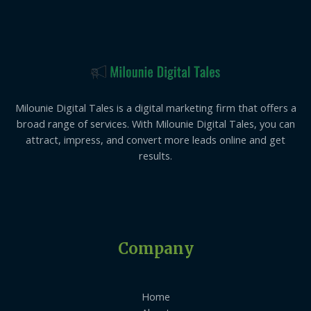
Milounie Digital Tales is a digital marketing firm that offers a
broad range of services. With Milounie Digital Tales, you can
attract, impress, and convert more leads online and get
results.
Company
Home