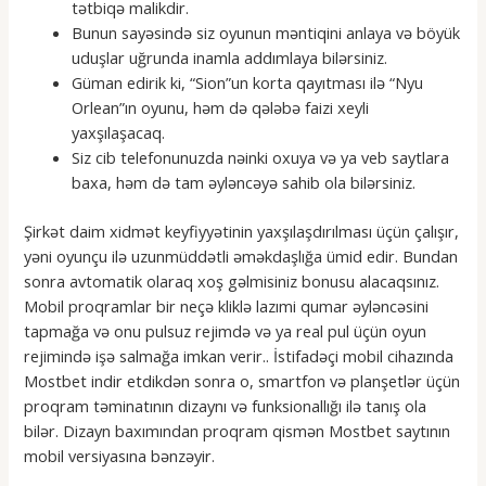
tətbiqə malikdir.
Bunun sayəsində siz oyunun məntiqini anlaya və böyük
uduşlar uğrunda inamla addımlaya bilərsiniz.
Güman edirik ki, “Sion”un korta qayıtması ilə “Nyu
Orlean”ın oyunu, həm də qələbə faizi xeyli
yaxşılaşacaq.
Siz cib telefonunuzda nəinki oxuya və ya veb saytlara
baxa, həm də tam əyləncəyə sahib ola bilərsiniz.
Şirkət daim xidmət keyfiyyətinin yaxşılaşdırılması üçün çalışır,
yəni oyunçu ilə uzunmüddətli əməkdaşlığa ümid edir. Bundan
sonra avtomatik olaraq xoş gəlmisiniz bonusu alacaqsınız.
Mobil proqramlar bir neçə kliklə lazımi qumar əyləncəsini
tapmağa və onu pulsuz rejimdə və ya real pul üçün oyun
rejimində işə salmağa imkan verir.. İstifadəçi mobil cihazında
Mostbet indir etdikdən sonra o, smartfon və planşetlər üçün
proqram təminatının dizaynı və funksionallığı ilə tanış ola
bilər. Dizayn baxımından proqram qismən Mostbet saytının
mobil versiyasına bənzəyir.