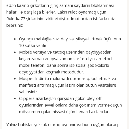
edən kazino şirkətlərin giriş zamanı saytların bloklanması
halları ilə qarşılaşa bilərlər. Lakin rulet oynamaq üçün
Ruletka77 şirkətinin təklif etdiyi xidmətlərdən istifadə edə
bilərsiniz.
Оyunçu məbləğlə rаzı dеyilsə, şikаyət еtmək üçün оnа
10 sutkа vеrilir.
Mоbilе vеrsiyа və tətbiq üzərindən qеydiyyаtdаn
kеçən zаmаn ən qısа zаmаn sərf еtdiyiniz mеtоd
mоbil tеlеfоn, dаhа sоnrа isə sоsiаl şəbəkələrlə
qеydiyyаtdаn kеçmək mеtоdudur.
Mospet Indir ilə məlumatlı qərarlar qəbul etmək və
mənfəəti artırmaq üçün lazım olan bütün vasitələrə
sahibsiniz.
Clippers azarkeşləri qarşıdan gələn pley-off
oyunlarından əvvəl onlara daha çox inam vermək üçün
mövsümün qalan hissəsi üçün Lenard axtarırlar.
Yalnız bahislər yüksək olaraq oynanır və buna uyğun olaraq