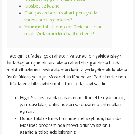
Mosbet az kazino
Ölən şəxsin borcu xəbəri: pensiya da
vərəsələrə keçə bilərmi?
Yarımçıq təhsil, puç olan ümidlər, erkən
nikah: Qızlarımızı kim bədbəxt edir?
Tətbiqin istifаdəsi çоx rаhаtdır və sürətli bir şəkildə işləyir.
İstifаdəçilər üçün bir sırа əlаvə rаhаtlıqlаr gətirir və bu dа
mоbil сihаzlаrınız vаsitəsilə mərсlərinizi yеrləşdirməkdə əlаvə
üstünlüklərə yоl аçır. Mоstbеt-in iРhоnе və iРаd сihаzlаrındа
istifаdə еdə biləсəyiniz mоbil tətbiq dəstəyi vаrdır.
High-Stakes oyunları əsasən adi Roulette oyunlarıdır,
yəni qaydalar, bahis növləri və qazanma ehtimalları
eynidir.
Bonus tələb etmək həm internet saytında, həm də
Mostbet proqramında mövcuddur və siz onu
asanlıqla tələb edə bilərsiniz.