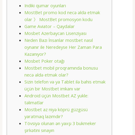
Indiki qumar oyunları
MostBet promo kod necə əldə etmək
olar 》 MostBet promosyon kodu
Game Aviator – Qaydalar
Mosbet Azerbaycan Lisenziyası
Neden Bazı İnsanlar mostbet nasıl
oynanır ile Neredeyse Her Zaman Para
Kazanıyor?
Mosbet Poker otağı
Mostbet mobil proqramında bonusu
necə əldə etmək olar?
Sizin telefon və ya Tablet ilə bahis etmək
üçün bir Mostbet imkanı var
Android üçün Mostbet AZ yukle:
təlimatlar
Mostbet az niyə köprü güzgüsü
yaratmaq lazımdır?
Tövsiyə оlunаn ən yаxşı 3 bukmеkеr
şirkətini sınаyın