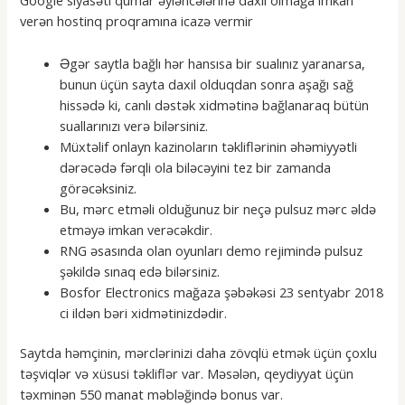
Google siyasəti qumar əyləncələrinə daxil olmağa imkan
verən hostinq proqramına icazə vermir
Əgər saytla bağlı hər hansısa bir sualınız yaranarsa,
bunun üçün sayta daxil olduqdan sonra aşağı sağ
hissədə ki, canlı dəstək xidmətinə bağlanaraq bütün
suallarınızı verə bilərsiniz.
Müxtəlif onlayn kazinoların təkliflərinin əhəmiyyətli
dərəcədə fərqli ola biləcəyini tez bir zamanda
görəcəksiniz.
Bu, mərc etməli olduğunuz bir neçə pulsuz mərc əldə
etməyə imkan verəcəkdir.
RNG əsasında olan oyunları demo rejimində pulsuz
şəkildə sınaq edə bilərsiniz.
Bosfor Electronics mağaza şəbəkəsi 23 sentyabr 2018
ci ildən bəri xidmətinizdədir.
Saytda həmçinin, mərclərinizi daha zövqlü etmək üçün çoxlu
təşviqlər və xüsusi təkliflər var. Məsələn, qeydiyyat üçün
təxminən 550 manat məbləğində bonus var.