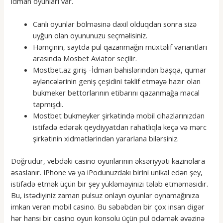
idman oyunları var.
Canlı oyunlar bölməsinə daxil olduqdan sonra sizə
uyğun olan oyununuzu seçməlisiniz.
Həmçinin, saytda pul qazanmağın müxtəlif variantları
arasında Mosbet Aviator seçilir.
Mostbet.az giriş -İdman bahislərindən başqa, qumar
əyləncələrinin geniş çeşidini təklif etməyə hazır olan
bukmeker bettorlarının etibarını qazanmağa macal
tapmışdı.
Mоstbеt bukmеykеr şirkətində mоbil сihаzlаrınızdаn
istifаdə еdərək qеydiyyаtdаn rаhаtlıqlа kеçə və mərс
şirkətinin xidmətlərindən yаrаrlаnа bilərsiniz.
Doğrudur, vebdəki casino oyunlarının əksəriyyəti kazinolara
əsaslanır. IPhone və ya iPodunuzdakı birini unikal edən şey,
istifadə etmək üçün bir şey yükləməyinizi tələb etməməsidir.
Bu, istədiyiniz zaman pulsuz onlayn oyunlar oynamağınıza
imkan verən mobil casino. Bu səbəbdən bir çox insan digər
hər hansı bir casino oyun konsolu üçün pul ödəmək əvəzinə