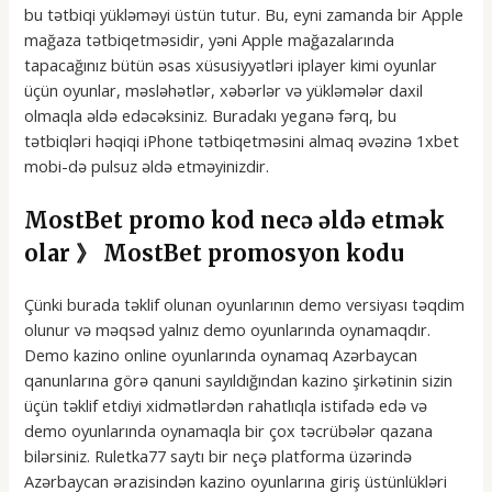
bu tətbiqi yükləməyi üstün tutur. Bu, eyni zamanda bir Apple
mağaza tətbiqetməsidir, yəni Apple mağazalarında
tapacağınız bütün əsas xüsusiyyətləri iplayer kimi oyunlar
üçün oyunlar, məsləhətlər, xəbərlər və yükləmələr daxil
olmaqla əldə edəcəksiniz. Buradakı yeganə fərq, bu
tətbiqləri həqiqi iPhone tətbiqetməsini almaq əvəzinə 1xbet
mobi-də pulsuz əldə etməyinizdir.
MostBet promo kod necə əldə etmək
olar 》 MostBet promosyon kodu
Çünki burada təklif olunan oyunlarının demo versiyası təqdim
olunur və məqsəd yalnız demo oyunlarında oynamaqdır.
Demo kazino online oyunlarında oynamaq Azərbaycan
qanunlarına görə qanuni sayıldığından kazino şirkətinin sizin
üçün təklif etdiyi xidmətlərdən rahatlıqla istifadə edə və
demo oyunlarında oynamaqla bir çox təcrübələr qazana
bilərsiniz. Ruletka77 saytı bir neçə platforma üzərində
Azərbaycan ərazisindən kazino oyunlarına giriş üstünlükləri