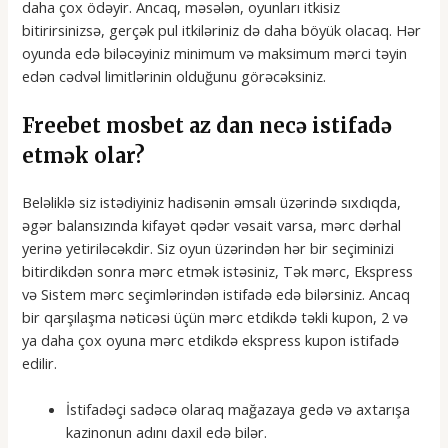
daha çox ödəyir. Ancaq, məsələn, oyunları itkisiz
bitirirsinizsə, gerçək pul itkiləriniz də daha böyük olacaq. Hər
oyunda edə biləcəyiniz minimum və maksimum mərci təyin
edən cədvəl limitlərinin olduğunu görəcəksiniz.
Freebet mosbet az dan necə istifadə
etmək olar?
Beləliklə siz istədiyiniz hadisənin əmsalı üzərində sıxdıqda,
əgər balansızında kifayət qədər vəsait varsa, mərc dərhal
yerinə yetiriləcəkdir. Siz oyun üzərindən hər bir seçiminizi
bitirdikdən sonra mərc etmək istəsiniz, Tək mərc, Ekspress
və Sistem mərc seçimlərindən istifadə edə bilərsiniz. Ancaq
bir qarşılaşma nəticəsi üçün mərc etdikdə təkli kupon, 2 və
ya daha çox oyuna mərc etdikdə ekspress kupon istifadə
edilir.
İstifadəçi sadəcə olaraq mağazaya gedə və axtarışa
kazinonun adını daxil edə bilər.