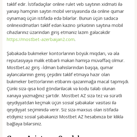
təklif edir. İstifadəçilər online rulet veb saytının xidməti ilə
yanaşı həmçinin saytın mobil versiyasında da online qumar
oynamaq üçün istifadə edə bilərlər. Bunun üçün sadəcə
onlinexidmətləri təklif edən kazino şirkətinin saytına mobil
cihazlarınız üzərindən giriş etməniz lazım gələcəkdir
https://mostbet-azerbaijan2.com
.
Şəbəkədə bukmeker kontorlarının böyük miqdarı, və əla
reputasiyaya malik etibarlı məkan həmişə müvəffəq olmur.
Mostbet.az giriş -İdman bahislərindən başqa, qumar
əyləncələrinin geniş çeşidini təklif etməyə hazır olan
bukmeker bettorlarının etibarını qazanmağa macal tapmışdı.
Çünki sizə qısa kod göndəriləcək və kodu tələb olunan
xanaya yazmağınız şərtdir. Mostbet AZ sizə tez və sürətli
qeydiyyatdan keçmək üçün sosial şəbəkələr vasitəsi ilə
qeydiyyat seçiminidə verir. Siz sizə məxsus olan istifadə
etdiyiniz sosial şəbəkənizi Mostbet AZ hesabınıza bir kliklə
bağlaya bilərsiniz.