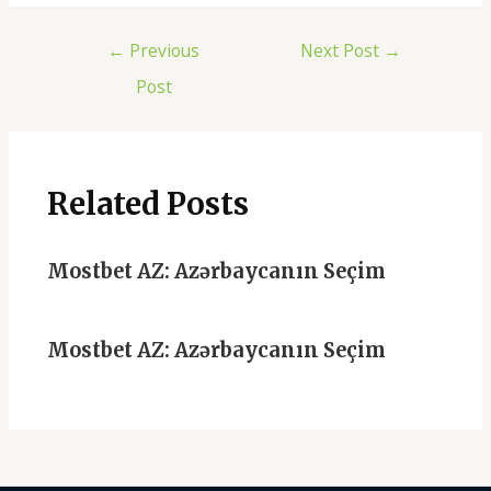
Post
←
Previous
Next Post
→
navigation
Post
Related Posts
Mostbet AZ: Azərbaycanın Seçim
Mostbet AZ: Azərbaycanın Seçim