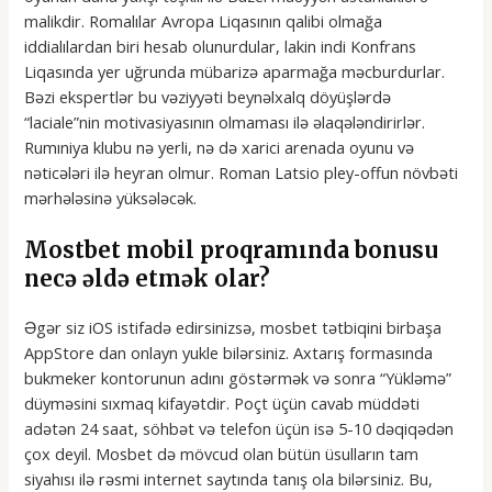
malikdir. Romalılar Avropa Liqasının qalibi olmağa
iddialılardan biri hesab olunurdular, lakin indi Konfrans
Liqasında yer uğrunda mübarizə aparmağa məcburdurlar.
Bəzi ekspertlər bu vəziyyəti beynəlxalq döyüşlərdə
“laciale”nin motivasiyasının olmaması ilə əlaqələndirirlər.
Rumıniya klubu nə yerli, nə də xarici arenada oyunu və
nəticələri ilə heyran olmur. Roman Latsio pley-offun növbəti
mərhələsinə yüksələcək.
Mostbet mobil proqramında bonusu
necə əldə etmək olar?
Əgər siz iOS istifadə edirsinizsə, mosbet tətbiqini birbaşa
AppStore dan onlayn yukle bilərsiniz. Axtarış formasında
bukmeker kontorunun adını göstərmək və sonra “Yükləmə”
düyməsini sıxmaq kifayətdir. Poçt üçün cavab müddəti
adətən 24 saat, söhbət və telefon üçün isə 5-10 dəqiqədən
çox deyil. Mosbet də mövcud olan bütün üsulların tam
siyahısı ilə rəsmi internet saytında tanış ola bilərsiniz. Bu,