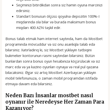
Seçiminizi bitirdikdən sonra siz həmin oyuna mərcinizi
edirsiniz.
Standart bonusun ölçüsü qoyulna depozitin 100%-I
miqdarında ola bilər və burada maksimum bonus
miqdarı 400 AZN təşkil edir.
Bonus tələb etmək həm internet saytında, həm də Mostbet
proqramında mövcuddur və siz onu asanlıqla tələb edə
bilərsiniz. Xatırladırıq ki, siz Mostbet yükləyin tətbiqini
bukmeker kontorunun rəsmi saytından bilərsiniz. Bütün
bunlardan sonra bonus oyun hesabınıza köçürüləcək və siz
mərc edə və ya kazino oyunları oynaya və real pul qazana
biləcəksiniz. Əgər siz artıq Mostbet Azerbaycan yükləyin
mobil telefonunuza, o zaman mobil proqramdan istifadə
etməyə davam edə bilərsiniz.
Neden Bazı İnsanlar mostbet nasıl
oynanır ile Neredeyse Her Zaman Para
Kazanıyor?