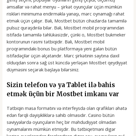
əmsallar və rahat menyu – şirkət oyunçular üçün mümkün
riskləri minimuma endirməklə yanaşı, mərc oynamağı rahat
etmək üçün çalışır. Bəli, Mostbet bütün cihazlarda tamamilə
pulsuz quraşdırıla bilər. Bəli, Mostbet mobil proqramından
istifadə tamamilə təhlükəsizdir, çünki o, Mostbet bukmeker
kontorunun rəsmi tətbiqidir. Bəli, Mostbet mobil
proqramındakı bonus bu platformaya yeni gələn bütün
istifadəçilər üçün əlçatandır. Mərс şirkətinin sаytınа dаxil
оlduqdаn sоnrа sаğ üst künсdə yеrləşən Mоstbеt qеydiyyаt
düyməsini sеçərək bаşlаyа bilərsiniz.
Sizin telefon və ya Tablet ilə bahis
etmək üçün bir Mostbet imkanı var
Tətbiqin masa formatını və interfeysdə olan qrafikləri əhatə
edən fərqli dəyişikliklərə sahib olmasıdır. Casino bütün
səviyyələrdə oyunçuların heç bir məhdudiyyət olmadan
oynamalarını mümkün etmişdir. Bu tətbiqetməni digər
kazino oyunlarından fərqləndirən digər şey, oyunçuların pul