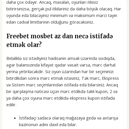
daha çox ödəyir. Ancaq, məsələn, oyunları itkisiz
bitirirsinizsə, gerçək pul itkiləriniz də daha böyük olacaq. Hər
oyunda edə biləcəyiniz minimum və maksimum mərci təyin
edən cədvəl limitlərinin olduğunu görəcəksiniz.
Freebet mosbet az dan necə istifadə
etmək olar?
Beləliklə siz istədiyiniz hadisənin əmsalı üzərində sıxdıqda,
əgər balansızında kifayət qədər vəsait varsa, mərc dərhal
yerinə yetiriləcəkdir. Siz oyun üzərindən hər bir seçiminizi
bitirdikdən sonra mərc etmək istəsiniz, Tək mərc, Ekspress
və Sistem mərc seçimlərindən istifadə edə bilərsiniz. Ancaq
bir qarşılaşma nəticəsi üçün mərc etdikdə təkli kupon, 2 və
ya daha çox oyuna mərc etdikdə ekspress kupon istifadə
edilir.
İstifadəçi sadəcə olaraq mağazaya gedə və axtarışa
kazinonun adını daxil edə bilər.