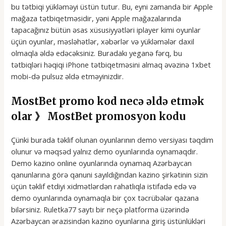
bu tətbiqi yükləməyi üstün tutur. Bu, eyni zamanda bir Apple
mağaza tətbiqetməsidir, yəni Apple mağazalarında
tapacağınız bütün əsas xüsusiyyətləri iplayer kimi oyunlar
üçün oyunlar, məsləhətlər, xəbərlər və yükləmələr daxil
olmaqla əldə edəcəksiniz. Buradakı yeganə fərq, bu
tətbiqləri həqiqi iPhone tətbiqetməsini almaq əvəzinə 1xbet
mobi-də pulsuz əldə etməyinizdir.
MostBet promo kod necə əldə etmək
olar 》 MostBet promosyon kodu
Çünki burada təklif olunan oyunlarının demo versiyası təqdim
olunur və məqsəd yalnız demo oyunlarında oynamaqdır.
Demo kazino online oyunlarında oynamaq Azərbaycan
qanunlarına görə qanuni sayıldığından kazino şirkətinin sizin
üçün təklif etdiyi xidmətlərdən rahatlıqla istifadə edə və
demo oyunlarında oynamaqla bir çox təcrübələr qazana
bilərsiniz. Ruletka77 saytı bir neçə platforma üzərində
Azərbaycan ərazisindən kazino oyunlarına giriş üstünlükləri