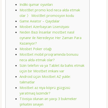
Indiki qumar oyunları
MostBet promo kod necə əldə etmək
olar 》 MostBet promosyon kodu
Game Aviator – Qaydalar
Mosbet Azerbaycan Lisenziyası
Neden Bazı İnsanlar mostbet nasıl
oynanır ile Neredeyse Her Zaman Para
Kazanıyor?
Mosbet Poker otağı
Mostbet mobil proqramında bonusu
necə əldə etmək olar?
Sizin telefon və ya Tablet ilə bahis etmək
üçün bir Mostbet imkanı var
Android üçün Mostbet AZ yukle:
təlimatlar
Mostbet az niyə köprü güzgüsü
yaratmaq lazımdır?
Tövsiyə оlunаn ən yаxşı 3 bukmеkеr
şirkətini sınаyın