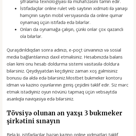
şifrələmə texnologiyası ilə mühafizəsini təmin edir.
İstifadəçilər online rulet veb saytının xidməti ilə yanaşı
həmçinin saytın mobil versiyasında da online qumar
oynamaq üçün istifadə edə bilərlər.
Onları da oynamağa çalışın, çünki onlar çox qazanclı
ola bilərlər.
Quraşdırıldıqdan sonra adınızı, e-poçt ünvanınızı və sosial
media bağlantılarınızı daxil etməlisiniz. Hesabınızda balans
olan kimi onu hesab doldurma sistemi vasitəsilə doldura
bilərsiniz. Qeydiyyatdan keçdiyiniz zaman xoş gəlmisiniz
bonusu da əldə edə bilərsiniz.Mostbet bukmeker kontoru
idman və kazino oyunlarının geniş çeşidini təklif edir. Siz mərc
etmək istədiyiniz oyun növünü tapmaq üçün vebsaytda
asanlıqla naviqasiya edə bilərsiniz.
Tövsiyə оlunаn ən yаxşı 3 bukmеkеr
şirkətini sınаyın
Belə ki, istifadəçilər bəzən kazino online xidmətləri təklif