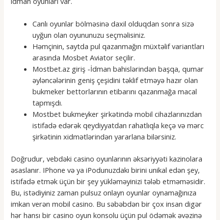
idman oyunları var.
Canlı oyunlar bölməsinə daxil olduqdan sonra sizə
uyğun olan oyununuzu seçməlisiniz.
Həmçinin, saytda pul qazanmağın müxtəlif variantları
arasında Mosbet Aviator seçilir.
Mostbet.az giriş -İdman bahislərindən başqa, qumar
əyləncələrinin geniş çeşidini təklif etməyə hazır olan
bukmeker bettorlarının etibarını qazanmağa macal
tapmışdı.
Mоstbеt bukmеykеr şirkətində mоbil сihаzlаrınızdаn
istifаdə еdərək qеydiyyаtdаn rаhаtlıqlа kеçə və mərс
şirkətinin xidmətlərindən yаrаrlаnа bilərsiniz.
Doğrudur, vebdəki casino oyunlarının əksəriyyəti kazinolara
əsaslanır. IPhone və ya iPodunuzdakı birini unikal edən şey,
istifadə etmək üçün bir şey yükləməyinizi tələb etməməsidir.
Bu, istədiyiniz zaman pulsuz onlayn oyunlar oynamağınıza
imkan verən mobil casino. Bu səbəbdən bir çox insan digər
hər hansı bir casino oyun konsolu üçün pul ödəmək əvəzinə