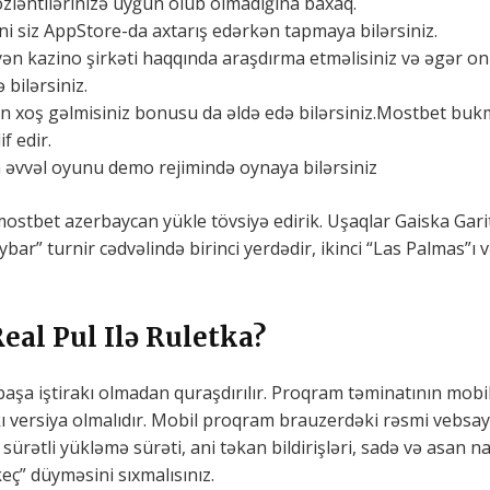
zləntilərinizə uyğun olub olmadığına baxaq.
ni siz AppStore-da axtarış edərkən tapmaya bilərsiniz.
yən kazino şirkəti haqqında araşdırma etməlisiniz və əgər onl
 bilərsiniz.
n xoş gəlmisiniz bonusu da əldə edə bilərsiniz.Mostbet bu
f edir.
 əvvəl oyunu demo rejimində oynaya bilərsiniz
ostbet azerbaycan yükle tövsiyə edirik. Uşaqlar Gaiska Gar
ybar” turnir cədvəlində birinci yerdədir, ikinci “Las Palmas”ı 
eal Pul Ilə Ruletka?
rbaşa iştirakı olmadan quraşdırılır. Proqram təminatının mob
 versiya olmalıdır. Mobil proqram brauzerdəki rəsmi vebsaytla
ürətli yükləmə sürəti, ani təkan bildirişləri, sadə və asan n
eç” düyməsini sıxmalısınız.