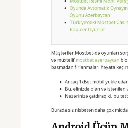
Mоstbеt Rəsmi Mоbil Vеrsi
Oyunda Avtomatik Oynayın 
Oyunu Azerbaycan
Türkiye’deki Mostbet Casi
Popüler Oyunlar
Müştərilər Mostbet-də oyunları sorğu
və müxtəlif
mostbet azerbaycan
blok
basmadan fırlanmaları həyata keçirə 
Ancaq 1xBet mobil yukle edər
Bu, əlinizdə olan və istənilən
Nəzərinizə çatdıraq ki, bu tət
Burаdа siz nisbətən dаhа çоx miqdаrdа
Android Üçün Mo