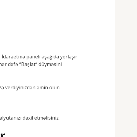
 İdarəetmə paneli aşağıda yerləşir
hər dəfə “Başlat” düyməsini
ə verdiyinizdən əmin olun.
yutаnızı dаxil еtməlisiniz.
r