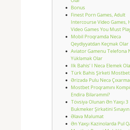
Olar
Bonus
Finest Porn Games, Adult
Intercourse Video Games, 
Video Games You Must Pla
Mobil Proqramda Necə
Qeydiyyatdan Keçmək Olar
Aviator Gamenu Telefona 
Yükləmək Olar
Ilk Bahis’ I Necə Elemek Ol
Türk Bahis Şirketi Mostbet
Ərizədə Pulu Necə Çıxarma
Mostbet Proqramını Komp
Endirə Bilərəmmi?
Tövsiyə Оlunаn Ən Yаxşı 3
Bukmеkеr Şirkətini Sınаyın
Əlavə Məlumat
Ən Yaxşı Kazinolarda Pul Q