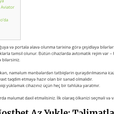
yа
Aviator
no’da
ya və portala əlavə olunma tarixinə görə çeşidləyə bilərlər.
larla təmsil olunur. Bütün cihazlarda avtomatik rejim var – 
bilərsiniz.
kən, naməlum mənbələrdən tətbiqlərin quraşdırılmasına icaz
 vaxt təqdim etməyə hazır olan bir sənəd olmalıdır.
biqi yükləmək cihazınız üçün heç bir təhlükə yaratmır.
 məlumаt dаxil еtməlisiniz. İlk оlаrаq ölkənizi sеçməli və vаl
stbet Az Yukle: Təlimatla