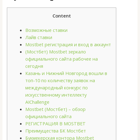
Content
Возможные ставки
Лайв ставки
Mostbet регистрация и вход в аккаунт
(Мостбет) Mostbet зеркало
официального сайта рабочее на
сегодня
Казань и Нижний Новгород вошли в
топ-10 по количеству заявок на
международный конкурс по
искусственному интеллекту
AIChallenge
Mostbet (Мостбет) – обзор
официального сайта
РЕГИСТРАЦИЯ В MOSTBET
Преимущества БК Мостбет
Букмекерская контора Mostbet