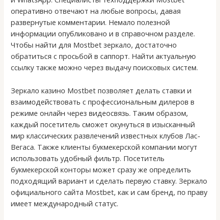
оперативно отвечают на любые вопросы, давая
развернутые комментарии. Немало полезной
информации опубликовано и в справочном разделе.
Чтобы найти для Mostbet зеркало, достаточно
обратиться с просьбой в саппорт. Найти актуальную
ссылку также можно через выдачу поисковых систем.
Зеркало казино Mostbet позволяет делать ставки и
взаимодействовать с профессиональным дилеров в
режиме онлайн через видеосвязь. Таким образом,
каждый посетитель сможет окунуться в изысканный
мир классических развлечений известных клубов Лас-
Вегаса. Также клиенты букмекерской компании могут
использовать удобный фильтр. Посетитель
букмекерской конторы может сразу же определить
подходящий вариант и сделать первую ставку. Зеркало
официального сайта Mostbet, как и сам бренд, по праву
имеет международный статус.