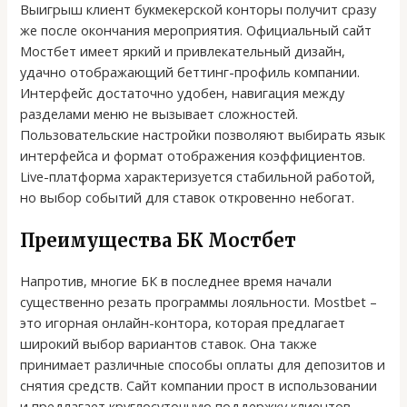
Выигрыш клиент букмекерской конторы получит сразу
же после окончания мероприятия. Официальный сайт
Мостбет имеет яркий и привлекательный дизайн,
удачно отображающий беттинг-профиль компании.
Интерфейс достаточно удобен, навигация между
разделами меню не вызывает сложностей.
Пользовательские настройки позволяют выбирать язык
интерфейса и формат отображения коэффициентов.
Live-платформа характеризуется стабильной работой,
но выбор событий для ставок откровенно небогат.
Преимущества БК Мостбет
Напротив, многие БК в последнее время начали
существенно резать программы лояльности. Mostbet –
это игорная онлайн-контора, которая предлагает
широкий выбор вариантов ставок. Она также
принимает различные способы оплаты для депозитов и
снятия средств. Сайт компании прост в использовании
и предлагает круглосуточную поддержку клиентов.