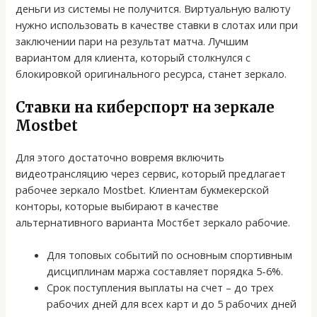
деньги из системы не получится. Виртуальную валюту
нужно использовать в качестве ставки в слотах или при
заключении пари на результат матча. Лучшим
вариантом для клиента, который столкнулся с
блокировкой оригинального ресурса, станет зеркало.
Ставки на киберспорт на зеркале
Mostbet
Для этого достаточно вовремя включить
видеотрансляцию через сервис, который предлагает
рабочее зеркало Mostbet. Клиентам букмекерской
конторы, которые выбирают в качестве
альтернативного варианта Мостбет зеркало рабочие.
Для топовых событий по основным спортивным
дисциплинам маржа составляет порядка 5-6%.
Срок поступления выплаты на счет – до трех
рабочих дней для всех карт и до 5 рабочих дней