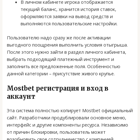
В личном кабинете игрока отображается
текущий баланс, хранится история ставок,
оформляются заявки на вывод средств и
выполняются пользовательские настройки.
Пользователю надо сразу же после активации
выгодного поощрения выполнить условия отыгрыша.
После этого нужно зайти в раздел личного кабинета,
выбрать подходящий платежный инструмент и
заполнить все предложенные поля. Особенностью
данной категории – присутствие живого крупье.
Mostbet регистрация и вход в
аккаунт
Эта система полностью копирует Mostbet официальный
сайт. Разработчики продублировали основное меню,
интерфейс и другие компоненты ресурса. Независимо
от причин блокировки, пользователь может
возобновить свое сотрудничество с компанией.