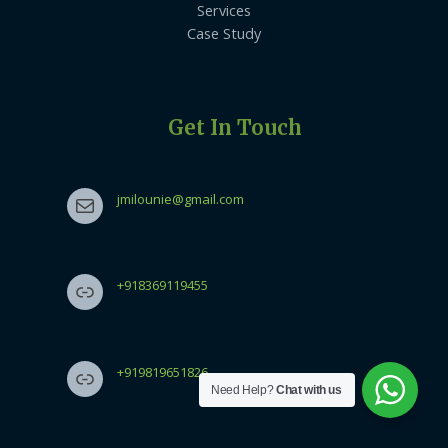
Services
Case Study
Get In Touch
Mail
jmilounie@gmail.com
Link
+918369119455
Link
+919819651826
Need Help?
Chat with us