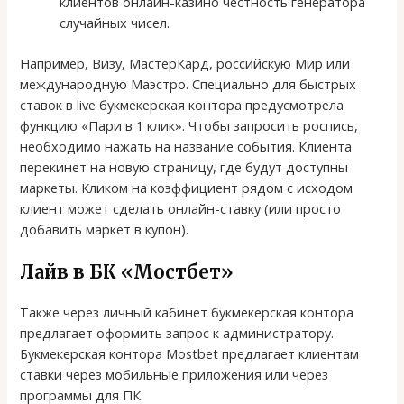
клиентов онлайн-казино честность генератора
случайных чисел.
Например, Визу, МастерКард, российскую Мир или
международную Маэстро. Специально для быстрых
ставок в live букмекерская контора предусмотрела
функцию «Пари в 1 клик». Чтобы запросить роспись,
необходимо нажать на название события. Клиента
перекинет на новую страницу, где будут доступны
маркеты. Кликом на коэффициент рядом с исходом
клиент может сделать онлайн-ставку (или просто
добавить маркет в купон).
Лайв в БК «Мостбет»
Также через личный кабинет букмекерская контора
предлагает оформить запрос к администратору.
Букмекерская контора Mostbet предлагает клиентам
ставки через мобильные приложения или через
программы для ПК.