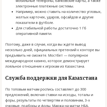
мобильные телефоны, банковские карты, а также
электронные платёжные системы.
Например, можно ставить на количество угловых,
желтых карточек, ударов, офсайдов и другие
показатели в футболе.
Для стабильной работы достаточно 1 Гб
оперативной памяти.
Поэтому, даже в случае, когда вы ждёте вывод
несколько дней, официальных претензий к конторе вы
предъявить не сможете. Мостбет — популярное
международное казино, которое демонстрирует
лояльное отношение к игрокам из Казахстана.
Служба поддержки для Казахстана
По топовым матчам роспись составляет до 300
предложений, включая ставки на исходы, тоталы и
форы, результаты по четвертям и половинам, 3-х
очковые, подборы и фолы. Маржа на матчи НБА,