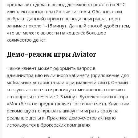
предлагает сделать вывод денежных средств на ЭПС
или электронные платёжные системы. Обычно, если
выбрать данный вариант вывода выигрыша, то он
занимает около 1-15 минут. Данный способ удобен тем,
что вы можете вывести на кошелёк большое
количество денег.
Демо-режим игры Aviator
Также клиент может оформить запрос в
администрацию из личного кабинета (приложение для
мобильных устройств или официальный сайт). Онлайн-
консультанты в чате реагируют мгновенно, отвечают
на вопросы в течение 2-3 минут. Букмекерская контора
«Мостбет» не предоставляет гостевые счета. Клиентам
рекомендуют открывать аккаунт и играть сразу на
реальные деньги. Практика демо-счетов активно
используется в брокерских компаниях.