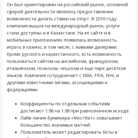
Он был ориентирован на российский рынок, основной
сферой деятельности являлось предоставление
возможности делать ставки на спорт. В 2016 году
компания вышла на международный рынок, услуги
стали доступны и в Казахстане. На её сайте и в
мобильных приложениях появилась возможность
играть в казино, в том числе, с живыми дилерами.
Кроме русского и казахстанского, есть возможность
пользоваться сайтом на английском, французском,
итальянском, польском, чешском и ещё паре десятков
языков. Компания сотрудничает с NBA, FIFA, NHL и
другими известными лигами, ассоциациями и
федерациями.
Коэффициенты по отдельным событиям
достигают 1.98 на 1.98 при равнозначном исходе.
Лайв-линия букмекера «Мостбет» охватывает
большинство значимых матчей.
Пользователь может редактировать беты в