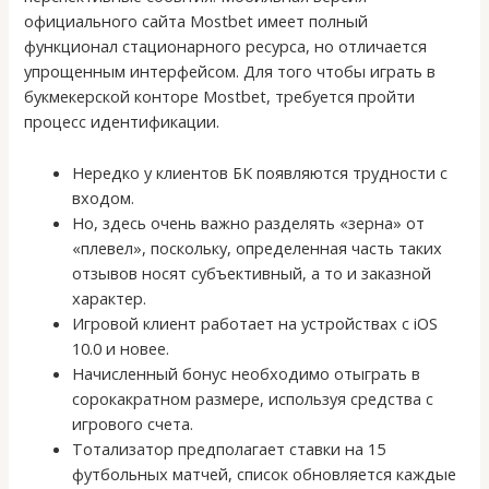
официального сайта Mostbet имеет полный
функционал стационарного ресурса, но отличается
упрощенным интерфейсом. Для того чтобы играть в
букмекерской конторе Mostbet, требуется пройти
процесс идентификации.
Нередко у клиентов БК появляются трудности с
входом.
Но, здесь очень важно разделять «зерна» от
«плевел», поскольку, определенная часть таких
отзывов носят субъективный, а то и заказной
характер.
Игровой клиент работает на устройствах с iOS
10.0 и новее.
Начисленный бонус необходимо отыграть в
сорокакратном размере, используя средства с
игрового счета.
Тотализатор предполагает ставки на 15
футбольных матчей, список обновляется каждые