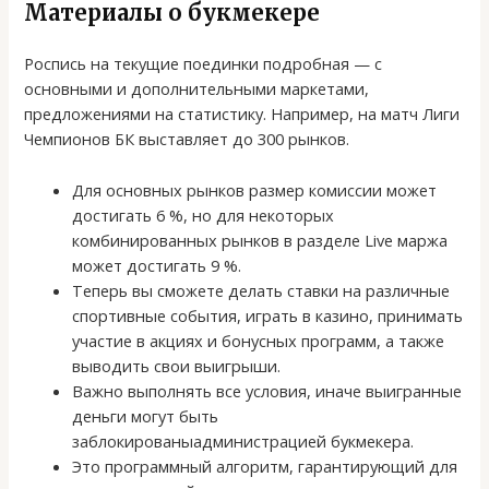
Материалы о букмекере
Роспись на текущие поединки подробная — с
основными и дополнительными маркетами,
предложениями на статистику. Например, на матч Лиги
Чемпионов БК выставляет до 300 рынков.
Для основных рынков размер комиссии может
достигать 6 %, но для некоторых
комбинированных рынков в разделе Live маржа
может достигать 9 %.
Теперь вы сможете делать ставки на различные
спортивные события, играть в казино, принимать
участие в акциях и бонусных программ, а также
выводить свои выигрыши.
Важно выполнять все условия, иначе выигранные
деньги могут быть
заблокированыадминистрацией букмекера.
Это программный алгоритм, гарантирующий для