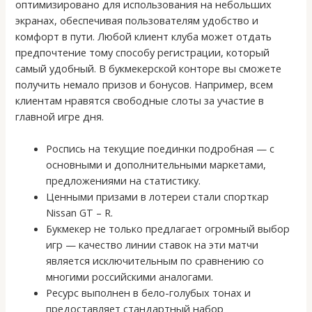
оптимизировано для использования на небольших
экранах, обеспечивая пользователям удобство и
комфорт в пути. Любой клиент клуба может отдать
предпочтение тому способу регистрации, который
самый удобный. В букмекерской конторе вы сможете
получить немало призов и бонусов. Например, всем
клиентам нравятся свободные слоты за участие в
главной игре дня.
Роспись на текущие поединки подробная — с
основными и дополнительными маркетами,
предложениями на статистику.
Ценными призами в лотереи стали спорткар
Nissan GT – R.
Букмекер не только предлагает огромный выбор
игр — качество линии ставок на эти матчи
является исключительным по сравнению со
многими российскими аналогами.
Ресурс выполнен в бело-голубых тонах и
предоставляет стандартный набор