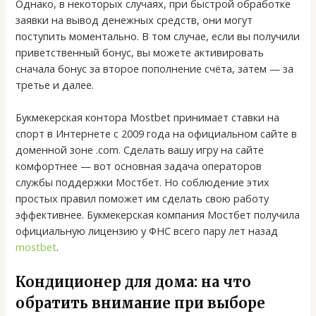
Однако, в некоторых случаях, при быстрой обработке
заявки на вывод денежных средств, они могут
поступить моментально. В том случае, если вы получили
приветственный бонус, вы можете активировать
сначала бонус за второе пополнение счёта, затем — за
третье и далее.
Букмекерская контора Mostbet принимает ставки на
спорт в Интернете с 2009 года на официальном сайте в
доменной зоне .com. Сделать вашу игру на сайте
комфортнее — вот основная задача операторов
службы поддержки Мостбет. Но соблюдение этих
простых правил поможет им сделать свою работу
эффективнее. Букмекерская компания Мостбет получила
официальную лицензию у ФНС всего пару лет назад
mostbet
.
Кондиционер для дома: на что
обратить внимание при выборе