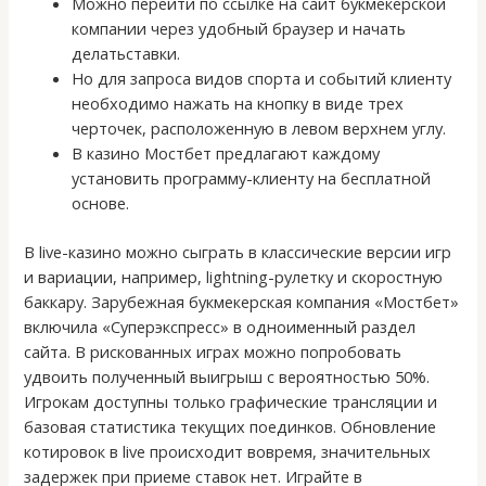
Можно перейти по ссылке на сайт букмекерской
компании через удобный браузер и начать
делатьставки.
Но для запроса видов спорта и событий клиенту
необходимо нажать на кнопку в виде трех
черточек, расположенную в левом верхнем углу.
В казино Мостбет предлагают каждому
установить программу-клиенту на бесплатной
основе.
В live-казино можно сыграть в классические версии игр
и вариации, например, lightning-рулетку и скоростную
баккару. Зарубежная букмекерская компания «Мостбет»
включила «Суперэкспресс» в одноименный раздел
сайта. В рискованных играх можно попробовать
удвоить полученный выигрыш с вероятностью 50%.
Игрокам доступны только графические трансляции и
базовая статистика текущих поединков. Обновление
котировок в live происходит вовремя, значительных
задержек при приеме ставок нет. Играйте в