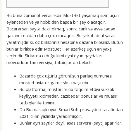
Bu buna zəmanət verəcəkdir MostBet yaşamaq sizin üçün
əyləncədən və ya hobbidən başqa bir şey olacaqdır.
Bacararsan sayta daxil olmaq, sonra canlı və əvvəlcədən
qazanc realdan daha çox olacaqdır. Bu şirkət ideal şərait
yaratmışdır ki, öz bilikləriniz hesabına qazana biləsiniz. Bütün
bunlar birlikdə edir MostBet Hər azarkeş üçün ən yaxşı
seçimdir. Şirkətdə olduğu kimi eyni oyun qaydaları
mövcuddur tam versiya, tətbiqlər də belədir.
Bazarda çox uğurlu görünüşün parlaq nümunəsi
mosbet aviator game slot maşınıdır.
Bu platforma, müştərilərinə təqdim etdiyi yüksək
keyfiyyətli xidmətlər, cazibədar bonuslar və müasir
tətbiqlər ilə tanınır.
Da Bu maraqlı oyun SmartSoft provayderi tərəfindən
2021-ci ilin yazında yaradılmışdır.
Bunlar ayrı saytlar deyil, əsas serverə (sayt) aparırlar.