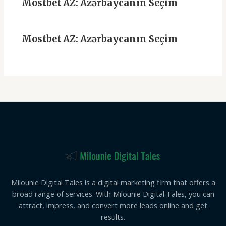
Mostbet AZ: Azərbaycanın Seçim
Mostbet AZ: Azərbaycanın Seçim
Milounie Digital Tales is a digital marketing firm that offers a
broad range of services. With Milounie Digital Tales, you can
attract, impress, and convert more leads online and get
results.