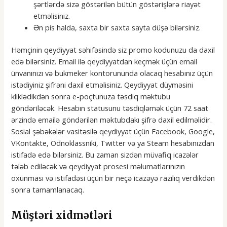
şərtlərdə sizə göstərilən bütün göstərişlərə riayət
etməlisiniz.
Ən pis halda, saxta bir saxta sayta düşə bilərsiniz.
Həmçinin qeydiyyat səhifəsində siz promo kodunuzu da daxil
edə bilərsiniz. Email ilə qeydiyyatdan keçmək üçün email
ünvanınızı və bukmeker kontorununda olacaq hesabınız üçün
istədiyiniz şifrəni daxil etməlisiniz. Qeydiyyat düyməsini
kliklədikdən sonra e-poçtunuza təsdiq məktubu
göndəriləcək. Hesabın statusunu təsdiqləmək üçün 72 saat
ərzində emailə göndərilən məktubdakı şifrə daxil edilməlidir.
Sosial şəbəkələr vasitəsilə qeydiyyat üçün Facebook, Google,
VKontakte, Odnoklassniki, Twitter və ya Steam hesabınızdan
istifadə edə bilərsiniz. Bu zaman sizdən müvafiq icazələr
tələb ediləcək və qeydiyyat prosesi məlumatlarınızın
oxunması və istifadəsi üçün bir neçə icazəyə razılıq verdikdən
sonra tamamlanacaq.
Müştəri xidmətləri