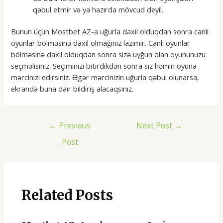
qəbul etmir və ya hazırda mövcud deyil.
Bunun üçün Mostbet AZ-a uğurla daxil olduqdan sonra canlı
oyunlar bölməsinə daxil olmağınız lazımır. Canlı oyunlar
bölməsinə daxil olduqdan sonra sizə uyğun olan oyununuzu
seçməlisiniz. Seçiminizi bitirdikdən sonra siz həmin oyuna
mərcinizi edirsiniz. Əgər mərcinizin uğurla qəbul olunarsa,
ekranda buna dair bildiriş alacaqsınız.
Post
←
Previous
Next Post
→
navigation
Post
Related Posts