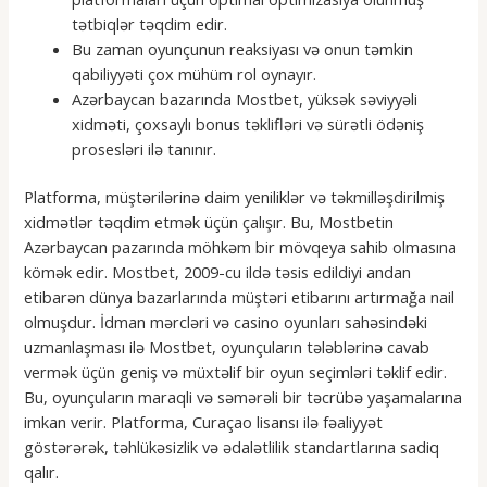
tətbiqlər təqdim edir.
Bu zaman oyunçunun reaksiyası və onun təmkin
qabiliyyəti çox mühüm rol oynayır.
Azərbaycan bazarında Mostbet, yüksək səviyyəli
xidməti, çoxsaylı bonus təklifləri və sürətli ödəniş
prosesləri ilə tanınır.
Platforma, müştərilərinə daim yeniliklər və təkmilləşdirilmiş
xidmətlər təqdim etmək üçün çalışır. Bu, Mostbetin
Azərbaycan pazarında möhkəm bir mövqeya sahib olmasına
kömək edir. Mostbet, 2009-cu ildə təsis edildiyi andan
etibarən dünya bazarlarında müştəri etibarını artırmağa nail
olmuşdur. İdman mərcləri və casino oyunları sahəsindəki
uzmanlaşması ilə Mostbet, oyunçuların tələblərinə cavab
vermək üçün geniş və müxtəlif bir oyun seçimləri təklif edir.
Bu, oyunçuların maraqli və səmərəli bir təcrübə yaşamalarına
imkan verir. Platforma, Curaçao lisansı ilə fəaliyyət
göstərərək, təhlükəsizlik və ədalətlilik standartlarına sadiq
qalır.