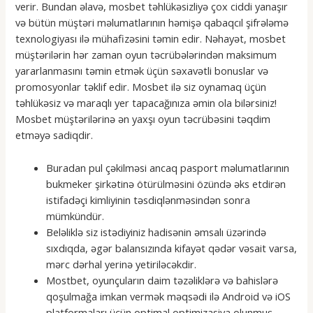
verir. Bundan əlavə, mosbet təhlükəsizliyə çox ciddi yanaşır
və bütün müştəri məlumatlarının həmişə qabaqcıl şifrələmə
texnologiyası ilə mühafizəsini təmin edir. Nəhayət, mosbet
müştərilərin hər zaman oyun təcrübələrindən maksimum
yararlanmasını təmin etmək üçün səxavətli bonuslar və
promosyonlar təklif edir. Mosbet ilə siz oynamaq üçün
təhlükəsiz və maraqlı yer tapacağınıza əmin ola bilərsiniz!
Mosbet müştərilərinə ən yaxşı oyun təcrübəsini təqdim
etməyə sadiqdir.
Buradan pul çəkilməsi ancaq pasport məlumatlarının
bukmeker şirkətinə ötürülməsini özündə əks etdirən
istifadəçi kimliyinin təsdiqlənməsindən sonra
mümkündür.
Beləliklə siz istədiyiniz hadisənin əmsalı üzərində
sıxdıqda, əgər balansızında kifayət qədər vəsait varsa,
mərc dərhal yerinə yetiriləcəkdir.
Mostbet, oyunçuların daim təzəliklərə və bahislərə
qoşulmağa imkan vermək məqsədi ilə Android və iOS
platformaları üçün optimal optimizasiya olunmuş