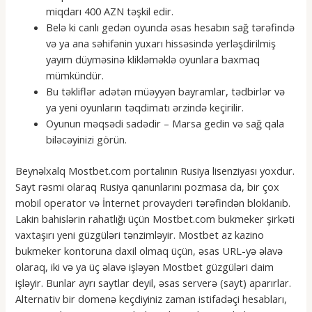
miqdarı 400 AZN təşkil edir.
Belə ki canlı gedən oyunda əsas hesabın sağ tərəfində
və ya ana səhifənin yuxarı hissəsində yerləşdirilmiş
yayım düyməsinə klikləməklə oyunlara baxmaq
mümkündür.
Bu təkliflər adətən müəyyən bayramlar, tədbirlər və
ya yeni oyunların təqdimatı ərzində keçirilir.
Oyunun məqsədi sadədir – Marsa gedin və sağ qala
biləcəyinizi görün.
Beynəlxalq Mostbet.com portalının Rusiya lisenziyası yoxdur.
Sayt rəsmi olaraq Rusiya qanunlarını pozmasa da, bir çox
mobil operator və İnternet provayderi tərəfindən bloklanıb.
Lakin bahislərin rahatlığı üçün Mostbet.com bukmeker şirkəti
vaxtaşırı yeni güzgüləri tənzimləyir. Mostbet az kazino
bukmeker kontoruna daxil olmaq üçün, əsas URL-yə əlavə
olaraq, iki və ya üç əlavə işləyən Mostbet güzgüləri daim
işləyir. Bunlar ayrı saytlar deyil, əsas serverə (sayt) aparırlar.
Alternativ bir domenə keçdiyiniz zaman istifadəçi hesabları,