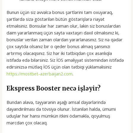
Bunun üçün siz əvvəlcə bonus şərtlərini tam oxuyaraq,
şərtlərdə sizə göstərilən bütün göstərişlərə riayət
etməlisiniz. Bonsular hər zaman olur, lakin siz bonuslardan
daim yararlanmaq üçün sayta vaxtaşırı daxil olmalısınız ki,
bonuslar verilən zaman olardan yararlanasınız. Siz nə qədər
çox saytda olsanız bir o qeder bonus almaq şansınızı
artırmış olacaqsınız. Siz hər iki tətbiqdən çox asanlıqla
istifadə edə bilərsiniz. Siz İOS əməliyyat sistemindən istifadə
edirsinizsə mütləq İOS üçün olan tətbiqi yükləməlisiniz
https://mostbet-azerbaijan2.com
.
Ekspress Booster necə işləyir?
Bundan əlavə, təyyarənin aşağı əmsal dəyərlərində
dayandırılması da tövsiyə olunur. İstənilən halda, ümumi
uduşlar hər hansı mümkün itkini ödəməklə, qoyulmuş
mərcdən çox olacaq.