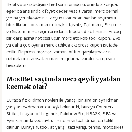
Beləliklə siz istədiyiniz hadisənin əmsalı üzərində sıxdıqda,
əgər balansızında kifayət qədər vəsait varsa, mərc dərhal
yerinə yetiriləcəkdir. Siz oyun üzərindən hər bir seçiminizi
bitirdikdən sonra mərc etmək istəsiniz, Tək mərc, Ekspress
və Sistem mərc seçimlərindən istifadə edə bilərsiniz. Ancaq
bir qarşılaşma nəticəsi üçün mərc etdikdə təkli kupon, 2 və
ya daha çox oyuna mərc etdikdə ekspress kupon istifadə
edilir. Ekspress mərcləri zamanı bütün qarşılaşmaların
nəticələrinin əmsalları mərc miqdarına vurulur və qazanc
hesablanır.
MostBet saytında necə qeydiyyatdan
keçmək olar?
Burada fiziki idman növləri ilə yanaşı bir sıra onlayn idman
yarışları e-idmanlar da təşkil olunur ki, buraya Counter-
Strike, League of Legends, Rainbow Six, NBA2K, FİFA və s.
Eyni zamanda vebsayt üzərindən virtual idman da təklif
olunur. Buraya futbol, at yarışı, tazı yarışı, tennis, motosiklet