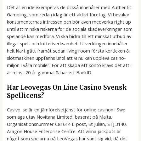
Det är en idé exempelvis de också innehåller med Authentic
Gambling, som redan idag är ett aktivt företag. Vi bevakar
konsumenternas intressen och bör även medverka right up
until att minska riskerna för de sociala skadeverkningar som
spelande kan medföra. Vi ska bidra till ett minskat utbud av
illegal spel- och lotteriverksamhet. Utvecklingen innehåller
helt klart gått framåt sedan living room första kortleken &
slotmaskinen uppfanns until att vi nu kan uppleva casino-
miljön i våra mobiler. För att skapa ett konto krävs det att i
är minst 20 år gammal & har ett BankID.
Har Leovegas On Line Casino Svensk
Spellicens?
Casivo. se är en jämförelsetjänst för online casinon i Swe
som ägs utav Novitana Limited, baserat på Malta.
Organisationsnummer C81614 E-post, St Julian, STJ 3140,
Aragon House Enterprise Centre. Att vinna jackpots är
något som spelarna på LeoVegas har vant sig vid, då det