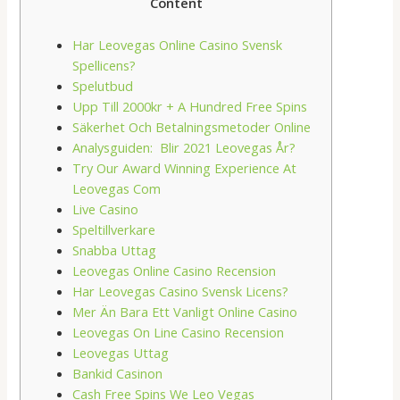
Content
Har Leovegas Online Casino Svensk
Spellicens?
Spelutbud
Upp Till 2000kr + A Hundred Free Spins
Säkerhet Och Betalningsmetoder Online
Analysguiden: Blir 2021 Leovegas År?
Try Our Award Winning Experience At
Leovegas Com
Live Casino
Speltillverkare
Snabba Uttag
Leovegas Online Casino Recension
Har Leovegas Casino Svensk Licens?
Mer Än Bara Ett Vanligt Online Casino
Leovegas On Line Casino Recension
Leovegas Uttag
Bankid Casinon
Cash Free Spins We Leo Vegas