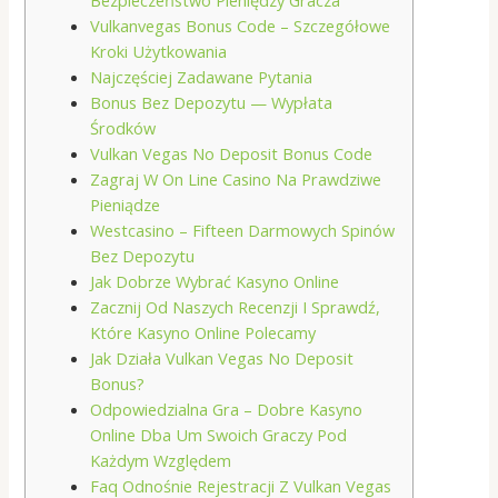
Bezpieczeństwo Pieniędzy Gracza
Vulkanvegas Bonus Code – Szczegółowe
Kroki Użytkowania
Najczęściej Zadawane Pytania
Bonus Bez Depozytu — Wypłata
Środków
Vulkan Vegas No Deposit Bonus Code
Zаgrаj W On Line Casino Nа Prаwdziwе
Piеniądzе
Westcasino – Fifteen Darmowych Spinów
Bez Depozytu
Jak Dobrze Wybrać Kasyno Online
Zacznij Od Naszych Recenzji I Sprawdź,
Które Kasyno Online Polecamy
Jak Działa Vulkan Vegas No Deposit
Bonus?
Odpowiedzialna Gra – Dobre Kasyno
Online Dba Um Swoich Graczy Pod
Każdym Względem
Faq Odnośnie Rejestracji Z Vulkan Vegas