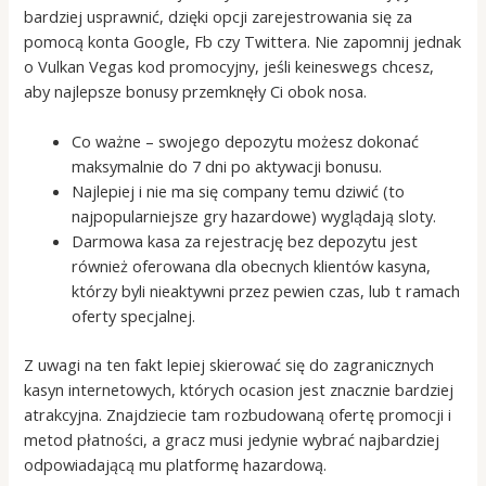
bardziej usprawnić, dzięki opcji zarejestrowania się za
pomocą konta Google, Fb czy Twittera. Nie zapomnij jednak
o Vulkan Vegas kod promocyjny, jeśli keineswegs chcesz,
aby najlepsze bonusy przemknęły Ci obok nosa.
Co ważne – swojego depozytu możesz dokonać
maksymalnie do 7 dni po aktywacji bonusu.
Najlepiej i nie ma się company temu dziwić (to
najpopularniejsze gry hazardowe) wyglądają sloty.
Darmowa kasa za rejestrację bez depozytu jest
również oferowana dla obecnych klientów kasyna,
którzy byli nieaktywni przez pewien czas, lub t ramach
oferty specjalnej.
Z uwagi na ten fakt lepiej skierować się do zagranicznych
kasyn internetowych, których ocasion jest znacznie bardziej
atrakcyjna. Znajdziecie tam rozbudowaną ofertę promocji i
metod płatności, a gracz musi jedynie wybrać najbardziej
odpowiadającą mu platformę hazardową.