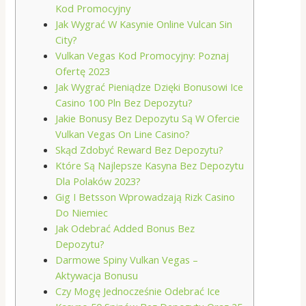
Kod Promocyjny
Jak Wygrać W Kasynie Online Vulcan Sin
City?
Vulkan Vegas Kod Promocyjny: Poznaj
Ofertę 2023
Jak Wygrać Pieniądze Dzięki Bonusowi Ice
Casino 100 Pln Bez Depozytu?
Jakie Bonusy Bez Depozytu Są W Ofercie
Vulkan Vegas On Line Casino?
Skąd Zdobyć Reward Bez Depozytu?
Które Są Najlepsze Kasyna Bez Depozytu
Dla Polaków 2023?
Gig I Betsson Wprowadzają Rizk Casino
Do Niemiec
Jak Odebrać Added Bonus Bez
Depozytu?
Darmowe Spiny Vulkan Vegas –
Aktywacja Bonusu
Czy Mogę Jednocześnie Odebrać Ice