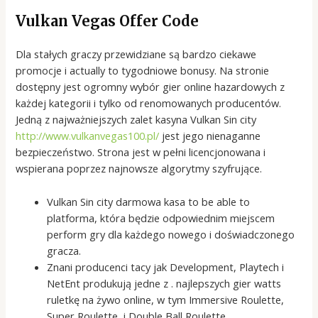
Vulkan Vegas Offer Code
Dla stałych graczy przewidziane są bardzo ciekawe
promocje i actually to tygodniowe bonusy. Na stronie
dostępny jest ogromny wybór gier online hazardowych z
każdej kategorii i tylko od renomowanych producentów.
Jedną z najważniejszych zalet kasyna Vulkan Sin city
http://www.vulkanvegas100.pl/
jest jego nienaganne
bezpieczeństwo. Strona jest w pełni licencjonowana i
wspierana poprzez najnowsze algorytmy szyfrujące.
Vulkan Sin city darmowa kasa to be able to
platforma, która będzie odpowiednim miejscem
perform gry dla każdego nowego i doświadczonego
gracza.
Znani producenci tacy jak Development, Playtech i
NetEnt produkują jedne z . najlepszych gier watts
ruletkę na żywo online, w tym Immersive Roulette,
Super Roulette, i Double Ball Roulette.