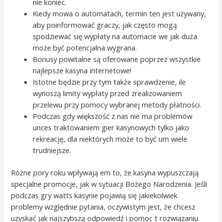
nie koniec.
Kiedy mowa o automatach, termin ten jest używany,
aby poinformować graczy, jak często mogą
spodziewać się wypłaty na automacie we jak duża
może być potencjalna wygrana.
Bonusy powitalne są oferowane poprzez wszystkie
najlepsze kasyna internetowe!
Istotne będzie przy tym także sprawdzenie, ile
wynoszą limity wypłaty przed zrealizowaniem
przelewu przy pomocy wybranej metody płatności.
Podczas gdy większość z nas nie ma problemów
unces traktowaniem gier kasynowych tylko jako
rekreację, dla niektórych może to być um wiele
trudniejsze.
Różne pory roku wpływają em to, że kasyna wypuszczają
specjalne promocje, jak w sytuacji Bożego Narodzenia. Jeśli
podczas gry watts kasynie pojawią się jakiekolwiek
problemy względnie pytania, oczywistym jest, że chcesz
uzyskać jak najszybszą odpowiedź i pomoc t rozwiązaniu