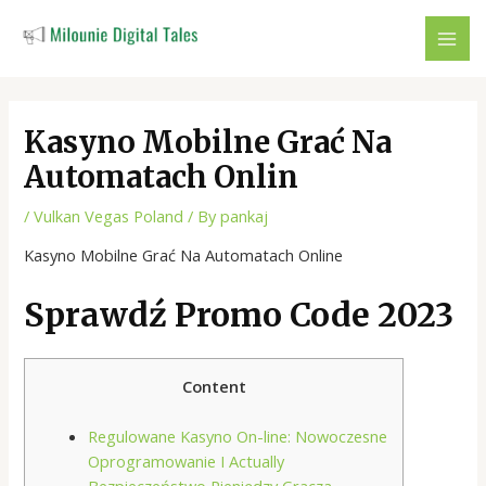
Skip
to
MAI
content
ME
Kasyno Mobilne Grać Na
Automatach Onlin
/
Vulkan Vegas Poland
/ By
pankaj
Kasyno Mobilne Grać Na Automatach Online
Sprawdź Promo Code 2023
Content
Regulowane Kasyno On-line: Nowoczesne
Oprogramowanie I Actually