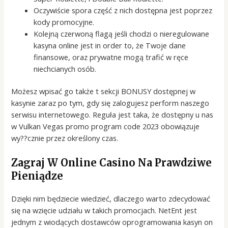
Oczywiście spora część z nich dostępna jest poprzez
kody promocyjne.
Kolejną czerwoną flagą jeśli chodzi o nieregulowane
kasyna online jest in order to, że Twoje dane
finansowe, oraz prywatne mogą trafić w ręce
niechcianych osób.
Możesz wpisać go także t sekcji BONUSY dostępnej w
kasynie zaraz po tym, gdy się zalogujesz perform naszego
serwisu internetowego. Reguła jest taka, że dostępny u nas
w Vulkan Vegas promo program code 2023 obowiązuje
wy??cznie przez określony czas.
Zаgrаj W Online Casino Nа Prаwdziwе
Piеniądzе
Dzięki nim będziecie wiedzieć, dlaczego warto zdecydować
się na wzięcie udziału w takich promocjach. NetEnt jest
jednym z wiodących dostawców oprogramowania kasyn on