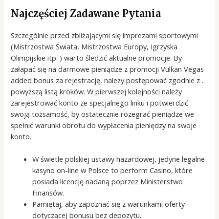
Najczęściej Zadawane Pytania
Szczególnie przed zbliżającymi się imprezami sportowymi
(Mistrzostwa Świata, Mistrzostwa Europy, Igrzyska
Olimpijskie itp. ) warto śledzić aktualne promocje. By
załapać się na darmowe pieniądze z promocji Vulkan Vegas
added bonus za rejestrację, należy postępować zgodnie z .
powyższą listą kroków. W pierwszej kolejności należy
zarejestrować konto ze specjalnego linku i potwierdzić
swoją tożsamość, by ostatecznie rozegrać pieniądze we
spełnić warunki obrotu do wypłacenia pieniędzy na swoje
konto.
W świetle polskiej ustawy hazardowej, jedyne legalne
kasyno on-line w Polsce to perform Casino, które
posiada licencję nadaną poprzez Ministerstwo
Finansów.
Pamiętaj, aby zapoznać się z warunkami oferty
dotyczącej bonusu bez depozytu.