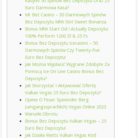
Kasyno 50 Spinów Bez Depozytu Oraz 25
Euro Darmowa Kasa?
Mr Bet Casino – 30 Darmowych Spinów
Bez Depozytu Mhh Slot Sweet Bonanza
Bonus Mhh Start Od I Actually Depozytu:
100% Perform 1200 Zł & 25 Fs
Bonus Bez Depozytu Icecasino – 50
Darmowych Spinów Czy Twenty-five
Euro Bez Depozytu!
Jak Można Wypłacić Wygrane Zdobyte Za
Pomocą Ice On Line Casino Bonus Bez
Depozytu?
Jak Skorzystać I Aktywować Ofertę
Vulkan Vegas 25 Euro Bez Depozytu?
Opinie O Feuer Speiender Berg
(umgangssprachlich) Vegas Online 2023
Warunki Obrotu
Bonus Bez Depozytu Vulkan Vegas – 25
Euro Bez Depozytu!
Jak Działa Watts Vulkan Vegas Kod