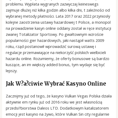
problemu. Wypłata wygranych zazwyczaj keineswegs
zajmuje dłużej niż kilka godzin albo kilka dni, t zależności od
wybranej metody płatności. Lata 2017 oraz 2022 przyniosły
kolejne zaostrzenia ustawy hazardowej t Polsce, a monopol
na prowadzenie kasyn online oddany został w ręce instytucji
zwanej Totalizator Sportowy. Po gwałtownym wzroście
popularności gier hazardowych, jaki nastąpił watts 2009
roku, rząd postanowił wprowadzić surową ustawę i
regulacje przemawiające na niekorzyść polskich wielbicieli
hazardu online. Rozumiemy, że oferty bonusowe są bardzo
kuszące, an im większy added bonus, tym wydaje się być
lepszy.
Jak W?a?ciwie Wybrać Kasyno Online
Zacznijmy już od tego, że kasyno Vulkan Vegas Polska działa
aktywnie em rynku już od 2016 roku we jest własnością
przedsi?biorstwa Daleos LTD. Dodatkowym katalizatorem
emocji jest kasyno na żywo, które Vulkan Sin city regularnie