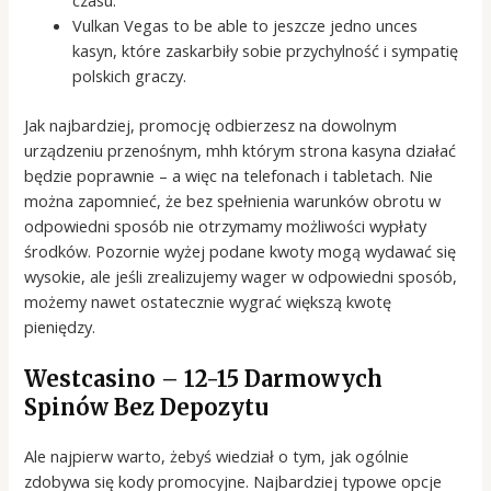
czasu.
Vulkan Vegas to be able to jeszcze jedno unces
kasyn, które zaskarbiły sobie przychylność i sympatię
polskich graczy.
Jak najbardziej, promocję odbierzesz na dowolnym
urządzeniu przenośnym, mhh którym strona kasyna działać
będzie poprawnie – a więc na telefonach i tabletach. Nie
można zapomnieć, że bez spełnienia warunków obrotu w
odpowiedni sposób nie otrzymamy możliwości wypłaty
środków. Pozornie wyżej podane kwoty mogą wydawać się
wysokie, ale jeśli zrealizujemy wager w odpowiedni sposób,
możemy nawet ostatecznie wygrać większą kwotę
pieniędzy.
Westcasino – 12-15 Darmowych
Spinów Bez Depozytu
Ale najpierw warto, żebyś wiedział o tym, jak ogólnie
zdobywa się kody promocyjne. Najbardziej typowe opcje