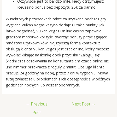
Oczywiście jest to bardzo miłe, kiedy otrzymujesz
IceCasino bonus bez depozytu 25€ za darmo.
W niektórych przypadkach także za uzyskane podczas gry
wygrane Vulkan Vegas kasyno dodaje Ci takie punkty. Jak
łatwo odgadnąć, Vulkan Vegas On line casino zapewnia
graczom mnóstwo korzyści tworząc bonusy przyciągające
mnóstwo użytkowników. Najszybszą formą kontaktu z
obsługą klienta Vulkan Vegas jest czat online, który możesz
wywołać klikając na ikonkę obok przycisku “Zaloguj się”.
Średni czas oczekiwania na konsultanta em czacie online nie
und nimmer przekracza z reguły 2 minut. Obsługa klienta
pracuje 24 godziny na dobę, przez 7 dni w tygodniu. Mowa
tutaj zwłaszcza u problemach z ich dostępnością w późnych
godzinach nocnych lub wczesnoporannych.
Post
←
Previous
Next Post
→
navigation
Post