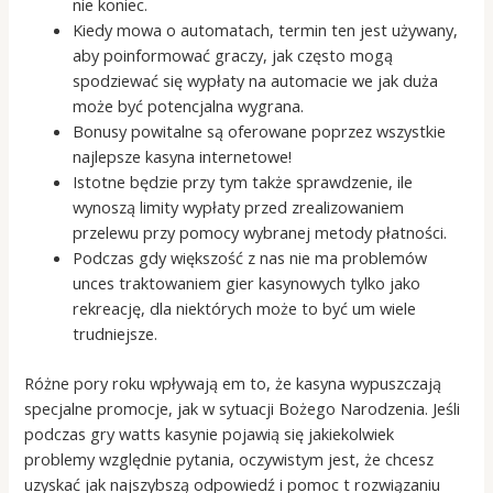
nie koniec.
Kiedy mowa o automatach, termin ten jest używany,
aby poinformować graczy, jak często mogą
spodziewać się wypłaty na automacie we jak duża
może być potencjalna wygrana.
Bonusy powitalne są oferowane poprzez wszystkie
najlepsze kasyna internetowe!
Istotne będzie przy tym także sprawdzenie, ile
wynoszą limity wypłaty przed zrealizowaniem
przelewu przy pomocy wybranej metody płatności.
Podczas gdy większość z nas nie ma problemów
unces traktowaniem gier kasynowych tylko jako
rekreację, dla niektórych może to być um wiele
trudniejsze.
Różne pory roku wpływają em to, że kasyna wypuszczają
specjalne promocje, jak w sytuacji Bożego Narodzenia. Jeśli
podczas gry watts kasynie pojawią się jakiekolwiek
problemy względnie pytania, oczywistym jest, że chcesz
uzyskać jak najszybszą odpowiedź i pomoc t rozwiązaniu