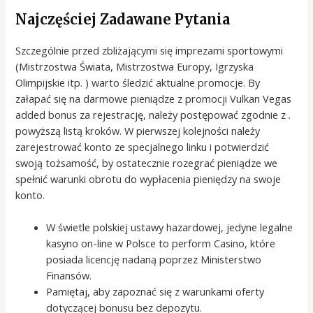
Najczęściej Zadawane Pytania
Szczególnie przed zbliżającymi się imprezami sportowymi
(Mistrzostwa Świata, Mistrzostwa Europy, Igrzyska
Olimpijskie itp. ) warto śledzić aktualne promocje. By
załapać się na darmowe pieniądze z promocji Vulkan Vegas
added bonus za rejestrację, należy postępować zgodnie z .
powyższą listą kroków. W pierwszej kolejności należy
zarejestrować konto ze specjalnego linku i potwierdzić
swoją tożsamość, by ostatecznie rozegrać pieniądze we
spełnić warunki obrotu do wypłacenia pieniędzy na swoje
konto.
W świetle polskiej ustawy hazardowej, jedyne legalne
kasyno on-line w Polsce to perform Casino, które
posiada licencję nadaną poprzez Ministerstwo
Finansów.
Pamiętaj, aby zapoznać się z warunkami oferty
dotyczącej bonusu bez depozytu.