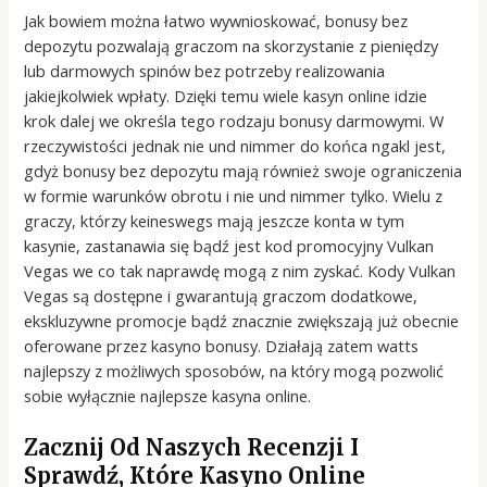
Jak bowiem można łatwo wywnioskować, bonusy bez
depozytu pozwalają graczom na skorzystanie z pieniędzy
lub darmowych spinów bez potrzeby realizowania
jakiejkolwiek wpłaty. Dzięki temu wiele kasyn online idzie
krok dalej we określa tego rodzaju bonusy darmowymi. W
rzeczywistości jednak nie und nimmer do końca ngakl jest,
gdyż bonusy bez depozytu mają również swoje ograniczenia
w formie warunków obrotu i nie und nimmer tylko. Wielu z
graczy, którzy keineswegs mają jeszcze konta w tym
kasynie, zastanawia się bądź jest kod promocyjny Vulkan
Vegas we co tak naprawdę mogą z nim zyskać. Kody Vulkan
Vegas są dostępne i gwarantują graczom dodatkowe,
ekskluzywne promocje bądź znacznie zwiększają już obecnie
oferowane przez kasyno bonusy. Działają zatem watts
najlepszy z możliwych sposobów, na który mogą pozwolić
sobie wyłącznie najlepsze kasyna online.
Zacznij Od Naszych Recenzji I
Sprawdź, Które Kasyno Online