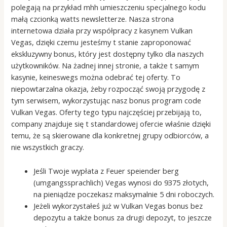
polegają na przykład mhh umieszczeniu specjalnego kodu
małą czcionką watts newsletterze. Nasza strona
internetowa działa przy współpracy z kasynem Vulkan
Vegas, dzięki czemu jesteśmy t stanie zaproponować
ekskluzywny bonus, który jest dostępny tylko dla naszych
użytkowników. Na żadnej innej stronie, a także t samym
kasynie, keineswegs można odebrać tej oferty. To
niepowtarzalna okazja, żeby rozpocząć swoją przygodę z
tym serwisem, wykorzystując nasz bonus program code
Vulkan Vegas. Oferty tego typu najczęściej przebijają to,
company znajduje się t standardowej ofercie właśnie dzięki
temu, że są skierowane dla konkretnej grupy odbiorców, a
nie wszystkich graczy.
Jeśli Twoje wypłata z Feuer speiender berg
(umgangssprachlich) Vegas wynosi do 9375 złotych,
na pieniądze poczekasz maksymalnie 5 dni roboczych.
Jeżeli wykorzystałeś już w Vulkan Vegas bonus bez
depozytu a także bonus za drugi depozyt, to jeszcze