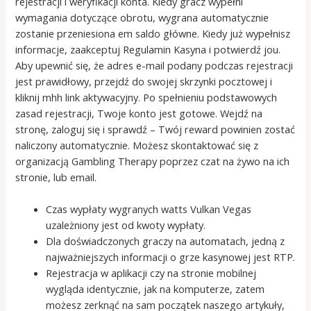
rejestracji i weryfikacji konta. Kiedy gracz wypełni
wymagania dotyczące obrotu, wygrana automatycznie
zostanie przeniesiona em saldo główne. Kiedy już wypełnisz
informacje, zaakceptuj Regulamin Kasyna i potwierdź jou.
Aby upewnić się, że adres e-mail podany podczas rejestracji
jest prawidłowy, przejdź do swojej skrzynki pocztowej i
kliknij mhh link aktywacyjny. Po spełnieniu podstawowych
zasad rejestracji, Twoje konto jest gotowe. Wejdź na
stronę, zaloguj się i sprawdź – Twój reward powinien zostać
naliczony automatycznie. Możesz skontaktować się z
organizacją Gambling Therapy poprzez czat na żywo na ich
stronie, lub email.
Czas wypłaty wygranych watts Vulkan Vegas
uzależniony jest od kwoty wypłaty.
Dla doświadczonych graczy na automatach, jedną z
najważniejszych informacji o grze kasynowej jest RTP.
Rejestracja w aplikacji czy na stronie mobilnej
wygląda identycznie, jak na komputerze, zatem
możesz zerknąć na sam początek naszego artykuły,