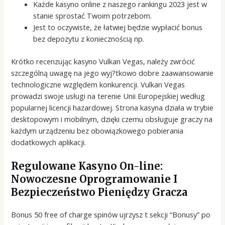
Każde kasyno online z naszego rankingu 2023 jest w
stanie sprostać Twoim potrzebom.
Jest to oczywiste, że łatwiej będzie wypłacić bonus
bez depozytu z koniecznością np.
Krótko recenzując kasyno Vulkan Vegas, należy zwrócić
szczególną uwagę na jego wyj?tkowo dobre zaawansowanie
technologiczne względem konkurencji. Vulkan Vegas
prowadzi swoje usługi na terenie Unii Europejskiej według
popularnej licencji hazardowej. Strona kasyna działa w trybie
desktopowym i mobilnym, dzięki czemu obsługuje graczy na
każdym urządzeniu bez obowiązkowego pobierania
dodatkowych aplikacji.
Regulowane Kasyno On-line:
Nowoczesne Oprogramowanie I
Bezpieczeństwo Pieniędzy Gracza
Bonus 50 free of charge spinów ujrzysz t sekcji “Bonusy” po