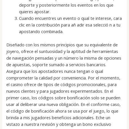
deporte y posteriormente los eventos en los que
quieres apostar.
Cuando encuentres un evento o qual te interese, cara
clic en la contribución para añ adir esa selecció n a tu
apostando combinada.
Diseñado con los mismos principios que su equivalente de
joyero, ofrece el suntuosidad y la aptitud de herramientas
de navegación pensadas y un número la misma de opciones
de apuestas, soporte sumado a servicios bancarios.
Asegura que los apostadores nunca tengan o qual
comprometer la calidad por conveniencia. Por el momento,
el casino ofrece de tipos de códigos promocionales, para
nuevos clientes y para jugadores experimentados. En el
primer caso, los códigos sobre bonificación solo se pueden
usar al deliberar una nueva obligación. En el conforme caso,
el código de bonificación ahora se usa por el juego, lo que
brinda a mis jugadores beneficios adicionales. Eche un
vistazo a nuestra revisión y obtenga un bono exclusivo