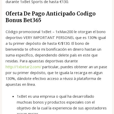
durante 1xBet Sports de hasta €130.
Oferta De Pago Anticipado Codigo
Bonus Bet365
Código promocional 1xBet – 1xMax200 le otorgan el bono
deportivo VERY IMPORTANT PERSONEL que es 130% igual
a tu primer depósito de hasta €/$130. El bono de
bienvenida te ofrece mi bonificación en dinero hastan un
suma específico, dependiendo delete país en este que
residas. Para apuestas deportivas durante
http://1xbetar2.com/
particular, puedes obtener an un pase
por su primer depósito, que te iguala la recarga en algun
130%, dándote efectivo acceso a réussi à plataforma de
apuestas en línea.
1xBet es una empresa o qual ha desarrollado
muchoas bonos y productos especiales con el
objetivo de la cual la experiencia de sus apostadores
ocean mejor.