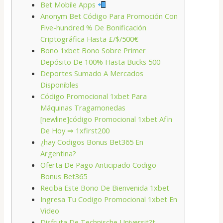
Bet Mobile Apps
Anonym Bet Código Para Promoción Con
Five-hundred % De Bonificación
Criptográfica Hasta £/$/500€
Bono 1xbet Bono Sobre Primer
Depósito De 100% Hasta Bucks 500
Deportes Sumado A Mercados
Disponibles
Código Promocional 1xbet Para
Máquinas Tragamonedas
[newline]código Promocional 1xbet Afin
De Hoy ⇒ 1xfirst200
¿hay Codigos Bonus Bet365 En
Argentina?
Oferta De Pago Anticipado Codigo
Bonus Bet365
Reciba Este Bono De Bienvenida 1xbet
Ingresa Tu Codigo Promocional 1xbet En
Video
Disfruta De Technische Universit?t