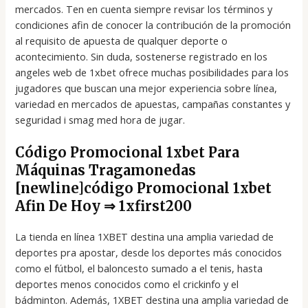
mercados. Ten en cuenta siempre revisar los términos y
condiciones afin de conocer la contribución de la promoción
al requisito de apuesta de qualquer deporte o
acontecimiento. Sin duda, sostenerse registrado en los
angeles web de 1xbet ofrece muchas posibilidades para los
jugadores que buscan una mejor experiencia sobre línea,
variedad en mercados de apuestas, campañas constantes y
seguridad i smag med hora de jugar.
Código Promocional 1xbet Para
Máquinas Tragamonedas
[newline]código Promocional 1xbet
Afin De Hoy ⇒ 1xfirst200
La tienda en línea 1XBET destina una amplia variedad de
deportes pra apostar, desde los deportes más conocidos
como el fútbol, el baloncesto sumado a el tenis, hasta
deportes menos conocidos como el crickinfo y el
bádminton. Además, 1XBET destina una amplia variedad de