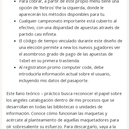
Para cobrar, a partir de este propio menú tiene una
opción de ‘Retiros’ the la izquierda, donde le
aparecerán los métodos disponibles para tu.
Cualquier campeonato importante está cubierto al
efectivo, con una disparidad de apuestas através de
partido casi infinita.
El código de tiempo vinculado durante este diseño de
una elección permite a new los nuevos jugadores ver
el asombroso grado de pago de las apuestas de
1xbet en su primera trastienda.
Al registration promo computer code, debe
introducirla información actual sobre el usuario,
incluyendo mis datos del pasaporte.
Este llano teórico – práctico busca reconocer el papel sobre
los angeles catalogación dentro de mis procesos que se
desarrollan en todas las bibliotecas o unidades de
información. Conoce cómo funcionan las maquetas y
acércate al planteamiento de aquellas maquetadores para
oír sobresaliente su esfuerzo. Para descargarlo, vaya a la