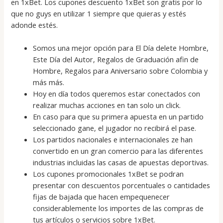
en 1xBet. Los cupones descuento 1xBet son gratis por lo
que no guys en utilizar 1 siempre que quieras y estés
adonde estés.
Somos una mejor opción para El Día delete Hombre,
Este Día del Autor, Regalos de Graduación afin de
Hombre, Regalos para Aniversario sobre Colombia y
más más.
Hoy en día todos queremos estar conectados con
realizar muchas acciones en tan solo un click.
En caso para que su primera apuesta en un partido
seleccionado gane, el jugador no recibirá el pase.
Los partidos nacionales e internacionales ze han
convertido en un gran comercio para las diferentes
industrias incluidas las casas de apuestas deportivas.
Los cupones promocionales 1xBet se podran
presentar con descuentos porcentuales o cantidades
fijas de bajada que hacen empequenecer
considerablemente los importes de las compras de
tus artículos o servicios sobre 1xBet.