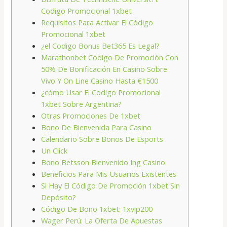
Codigo Promocional 1xbet
Requisitos Para Activar El Código
Promocional 1xbet
¿el Codigo Bonus Bet365 Es Legal?
Marathonbet Código De Promoción Con
50% De Bonificación En Casino Sobre
Vivo Y On Line Casino Hasta €1500
¿cómo Usar El Codigo Promocional
1xbet Sobre Argentina?
Otras Promociones De 1xbet
Bono De Bienvenida Para Casino
Calendario Sobre Bonos De Esports
Un Click
Bono Betsson Bienvenido Ing Casino
Beneficios Para Mis Usuarios Existentes
Si Hay El Código De Promoción 1xbet Sin
Depósito?
Código De Bono 1xbet: 1xvip200
Wager Perú: La Oferta De Apuestas