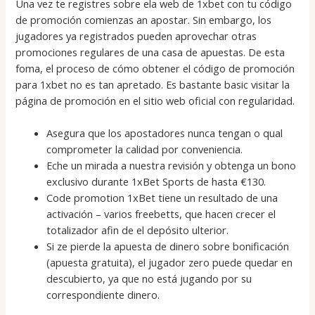
Una vez te registres sobre ela web de 1xbet con tu código
de promoción comienzas an apostar. Sin embargo, los
jugadores ya registrados pueden aprovechar otras
promociones regulares de una casa de apuestas. De esta
foma, el proceso de cómo obtener el código de promoción
para 1xbet no es tan apretado. Es bastante basic visitar la
página de promoción en el sitio web oficial con regularidad.
Asegura que los apostadores nunca tengan o qual
comprometer la calidad por conveniencia.
Eche un mirada a nuestra revisión y obtenga un bono
exclusivo durante 1xBet Sports de hasta €130.
Code promotion 1xBet tiene un resultado de una
activación – varios freebetts, que hacen crecer el
totalizador afin de el depósito ulterior.
Si ze pierde la apuesta de dinero sobre bonificación
(apuesta gratuita), el jugador zero puede quedar en
descubierto, ya que no está jugando por su
correspondiente dinero.