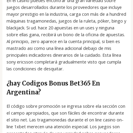
En el casino puedes encontrar una gran variedad sobre
juegos desarrollados durante los proveedores que incluye
mayor prestigio en la industria, carga con más de a hundred
máquinas tragamonedas, juegos de la ruleta, póker, bingo y
blackjack. Si ud. hace 20 apuestas en un uses y ninguna
sobre ellas gana, recibirá un bono de la oficina de apuestas.
Al principio, zero aparece en la cuenta principal, si bien es
mastrado asi como una línea adicional debajo de mis
principales indicadores dinerarios de la cuidado. Esta línea
sony ericsson completará gradualmente visto que cumpla
las condiciones de desquitar.
¿hay Codigos Bonus Bet365 En
Argentina?
El código sobre promoción se ingresa sobre ela sección con
el campo apropiados, que son fáciles de encontrar durante
el sitio net. Las tragamonedas durante el on line casino on-
line 1xbet merecen una atención especial. Los juegos son