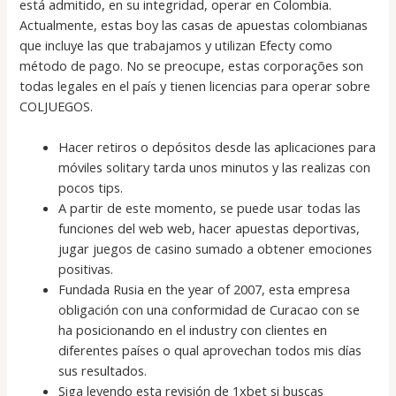
está admitido, en su integridad, operar en Colombia.
Actualmente, estas boy las casas de apuestas colombianas
que incluye las que trabajamos y utilizan Efecty como
método de pago. No se preocupe, estas corporações son
todas legales en el país y tienen licencias para operar sobre
COLJUEGOS.
Hacer retiros o depósitos desde las aplicaciones para
móviles solitary tarda unos minutos y las realizas con
pocos tips.
A partir de este momento, se puede usar todas las
funciones del web web, hacer apuestas deportivas,
jugar juegos de casino sumado a obtener emociones
positivas.
Fundada Rusia en the year of 2007, esta empresa
obligación con una conformidad de Curacao con se
ha posicionando en el industry con clientes en
diferentes países o qual aprovechan todos mis días
sus resultados.
Siga leyendo esta revisión de 1xbet si buscas