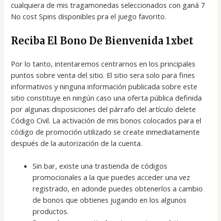
cualquiera de mis tragamonedas seleccionados con ganá 7
No cost Spins disponibles pra el juego favorito.
Reciba El Bono De Bienvenida 1xbet
Por lo tanto, intentaremos centrarnos en los principales
puntos sobre venta del sitio. El sitio sera solo para fines
informativos y ninguna información publicada sobre este
sitio constituye en ningún caso una oferta pública definida
por algunas disposiciones del párrafo del artículo delete
Código Civil. La activación de mis bonos colocados para el
código de promoción utilizado se create inmediatamente
después de la autorización de la cuenta.
Sin bar, existe una trastienda de códigos
promocionales a la que puedes acceder una vez
registrado, en adonde puedes obtenerlos a cambio
de bonos que obtienes jugando en los algunos
productos.