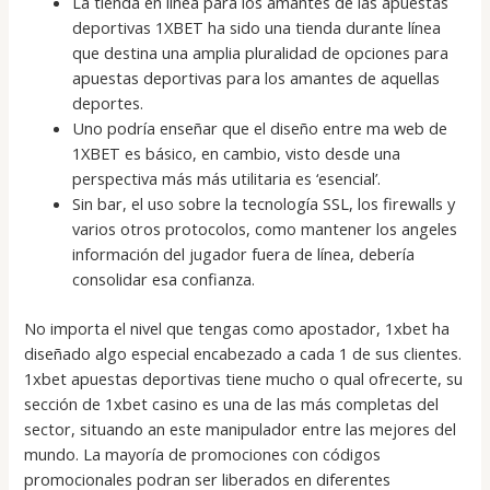
La tienda en línea para los amantes de las apuestas
deportivas 1XBET ha sido una tienda durante línea
que destina una amplia pluralidad de opciones para
apuestas deportivas para los amantes de aquellas
deportes.
Uno podría enseñar que el diseño entre ma web de
1XBET es básico, en cambio, visto desde una
perspectiva más más utilitaria es ‘esencial’.
Sin bar, el uso sobre la tecnología SSL, los firewalls y
varios otros protocolos, como mantener los angeles
información del jugador fuera de línea, debería
consolidar esa confianza.
No importa el nivel que tengas como apostador, 1xbet ha
diseñado algo especial encabezado a cada 1 de sus clientes.
1xbet apuestas deportivas tiene mucho o qual ofrecerte, su
sección de 1xbet casino es una de las más completas del
sector, situando an este manipulador entre las mejores del
mundo. La mayoría de promociones con códigos
promocionales podran ser liberados en diferentes