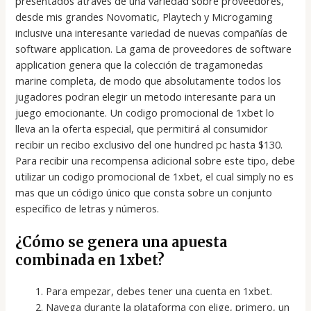
presentados através de una variedad sobre proveedores,
desde mis grandes Novomatic, Playtech y Microgaming
inclusive una interesante variedad de nuevas compañías de
software application. La gama de proveedores de software
application genera que la colección de tragamonedas
marine completa, de modo que absolutamente todos los
jugadores podran elegir un metodo interesante para un
juego emocionante. Un codigo promocional de 1xbet lo
lleva an la oferta especial, que permitirá al consumidor
recibir un recibo exclusivo del one hundred pc hasta $130.
Para recibir una recompensa adicional sobre este tipo, debe
utilizar un codigo promocional de 1xbet, el cual simply no es
mas que un código único que consta sobre un conjunto
específico de letras y números.
¿Cómo se genera una apuesta
combinada en 1xbet?
Para empezar, debes tener una cuenta en 1xbet.
Navega durante la plataforma con elige, primero, un