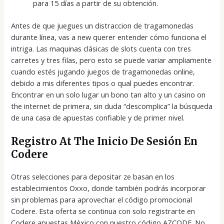
para 15 días a partir de su obtención.
Antes de que juegues un distraccion de tragamonedas
durante línea, vas a new querer entender cómo funciona el
intriga. Las maquinas clásicas de slots cuenta con tres
carretes y tres filas, pero esto se puede variar ampliamente
cuando estés jugando juegos de tragamonedas online,
debido a mis diferentes tipos o qual puedes encontrar.
Encontrar en un solo lugar un bono tan alto y un casino on
the internet de primera, sin duda “descomplica” la búsqueda
de una casa de apuestas confiable y de primer nivel.
Registro At The Inicio De Sesión En
Codere
Otras selecciones para depositar ze basan en los
establecimientos Oxxo, donde también podrás incorporar
sin problemas para aprovechar el código promocional
Codere. Esta oferta se continua con solo registrarte en
Codere apuestas México con nuestro código AZCODE. No