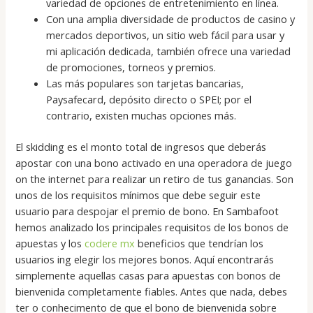
variedad de opciones de entretenimiento en línea.
Con una amplia diversidade de productos de casino y
mercados deportivos, un sitio web fácil para usar y
mi aplicación dedicada, también ofrece una variedad
de promociones, torneos y premios.
Las más populares son tarjetas bancarias,
Paysafecard, depósito directo o SPEI; por el
contrario, existen muchas opciones más.
El skidding es el monto total de ingresos que deberás
apostar con una bono activado en una operadora de juego
on the internet para realizar un retiro de tus ganancias. Son
unos de los requisitos mínimos que debe seguir este
usuario para despojar el premio de bono. En Sambafoot
hemos analizado los principales requisitos de los bonos de
apuestas y los
codere mx
beneficios que tendrían los
usuarios ing elegir los mejores bonos. Aquí encontrarás
simplemente aquellas casas para apuestas con bonos de
bienvenida completamente fiables. Antes que nada, debes
ter o conhecimento de que el bono de bienvenida sobre