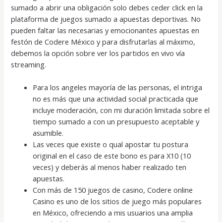
sumado a abrir una obligación solo debes ceder click en la
plataforma de juegos sumado a apuestas deportivas. No
pueden faltar las necesarias y emocionantes apuestas en
festón de Codere México y para disfrutarlas al máximo,
debemos la opción sobre ver los partidos en vivo vía
streaming.
Para los angeles mayoría de las personas, el intriga
no es más que una actividad social practicada que
incluye moderación, con mi duración limitada sobre el
tiempo sumado a con un presupuesto aceptable y
asumible.
Las veces que existe o qual apostar tu postura
original en el caso de este bono es para X10 (10
veces) y deberás al menos haber realizado ten
apuestas.
Con más de 150 juegos de casino, Codere online
Casino es uno de los sitios de juego más populares
en México, ofreciendo a mis usuarios una amplia