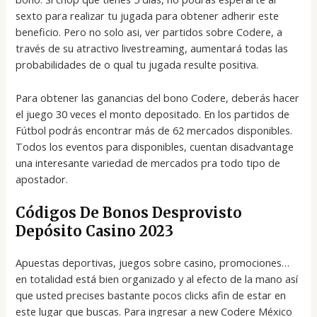
sexto para realizar tu jugada para obtener adherir este
beneficio. Pero no solo asi, ver partidos sobre Codere, a
través de su atractivo livestreaming, aumentará todas las
probabilidades de o qual tu jugada resulte positiva.
Para obtener las ganancias del bono Codere, deberás hacer
el juego 30 veces el monto depositado. En los partidos de
Fútbol podrás encontrar más de 62 mercados disponibles.
Todos los eventos para disponibles, cuentan disadvantage
una interesante variedad de mercados pra todo tipo de
apostador.
Códigos De Bonos Desprovisto
Depósito Casino 2023
Apuestas deportivas, juegos sobre casino, promociones…
en totalidad está bien organizado y al efecto de la mano así
que usted precises bastante pocos clicks afin de estar en
este lugar que buscas. Para ingresar a new Codere México