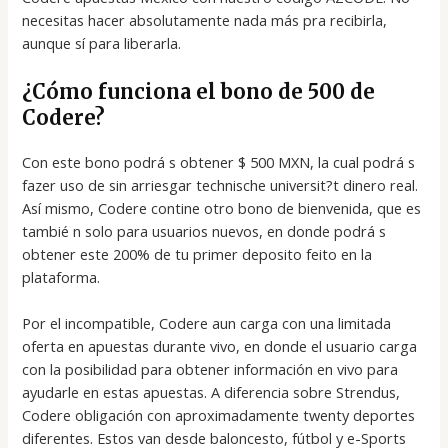
necesitas hacer absolutamente nada más pra recibirla,
aunque sí para liberarla.
¿Cómo funciona el bono de 500 de
Codere?
Con este bono podrá s obtener $ 500 MXN, la cual podrá s
fazer uso de sin arriesgar technische universit?t dinero real.
Así mismo, Codere contine otro bono de bienvenida, que es
tambié n solo para usuarios nuevos, en donde podrá s
obtener este 200% de tu primer deposito feito en la
plataforma.
Por el incompatible, Codere aun carga con una limitada
oferta en apuestas durante vivo, en donde el usuario carga
con la posibilidad para obtener información en vivo para
ayudarle en estas apuestas. A diferencia sobre Strendus,
Codere obligación con aproximadamente twenty deportes
diferentes. Estos van desde baloncesto, fútbol y e-Sports