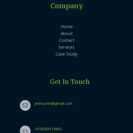
Company
Home
About
Contact
Services
Case Study
Get In Touch
Mail
jmilounie@gmail.com
Link
+918369119455