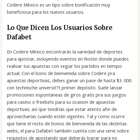
Codere México es un tipo sobre bonificación muy
beneficiosa para los nuevos usuarios.
Lo Que Dicen Los Usuarios Sobre
Dafabet
En Codere México encontrarás la variedad de deportes
para apostar, incluyendo eventos en festón donde puedes
realizar tus apuestas con seguir los partidos en tiempo
actual. Con el bono de bienvenida sobre Codere pra
apuestas deportivas, debes ganar un pase de hasta $3. 000
con technische universit?t primer depósito. Suele lanzar
promociones espontáneas de giros gratis pra sus juegos
para casino o freebets para su ocasion de apuestas
deportivas; así que tendrías que estar atento afin de
aprovecharlas cuando estén vigentes. Tal y como ocurre
que tiene el resto de bonos de bienvenida de las distintas
webs, el para Dafabet también cuenta con una serie sobre
requisitos de apostando que deberás lograr para no