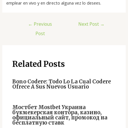
emplear en vivo y en directo alguna vez lo desees.
Post
←
Previous
Next Post
→
navigation
Post
Related Posts
Bono Codere: Todo Lo La Cual Codere
Ofrece A Sus Nuevos Usuario
Мостбет Mostbet Украина
букмекерская контора, казино,
официальный сайт, промокод на
бесплатную ставк