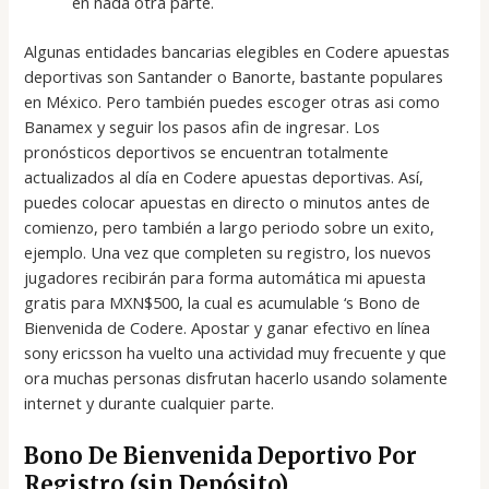
en nada otra parte.
Algunas entidades bancarias elegibles en Codere apuestas
deportivas son Santander o Banorte, bastante populares
en México. Pero también puedes escoger otras asi como
Banamex y seguir los pasos afin de ingresar. Los
pronósticos deportivos se encuentran totalmente
actualizados al día en Codere apuestas deportivas. Así,
puedes colocar apuestas en directo o minutos antes de
comienzo, pero también a largo periodo sobre un exito,
ejemplo. Una vez que completen su registro, los nuevos
jugadores recibirán para forma automática mi apuesta
gratis para MXN$500, la cual es acumulable ‘s Bono de
Bienvenida de Codere. Apostar y ganar efectivo en línea
sony ericsson ha vuelto una actividad muy frecuente y que
ora muchas personas disfrutan hacerlo usando solamente
internet y durante cualquier parte.
Bono De Bienvenida Deportivo Por
Registro (sin Depósito)