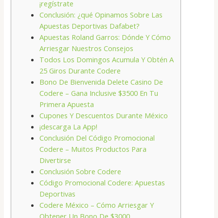
¡regístrate
Conclusión: ¿qué Opinamos Sobre Las
Apuestas Deportivas Dafabet?
Apuestas Roland Garros: Dónde Y Cómo
Arriesgar Nuestros Consejos
Todos Los Domingos Acumula Y Obtén A
25 Giros Durante Codere
Bono De Bienvenida Delete Casino De
Codere – Gana Inclusive $3500 En Tu
Primera Apuesta
Cupones Y Descuentos Durante México
¡descarga La App!
Conclusión Del Código Promocional
Codere – Muitos Productos Para
Divertirse
Conclusión Sobre Codere
Código Promocional Codere: Apuestas
Deportivas
Codere México – Cómo Arriesgar Y
Obtener Un Bono De $3000