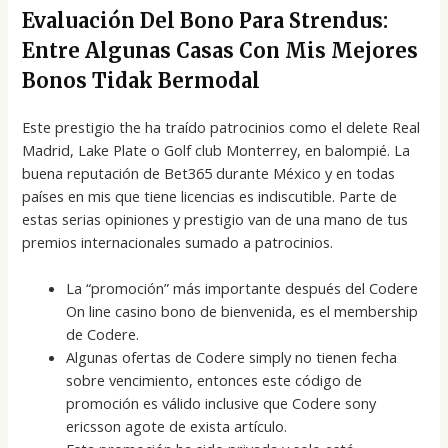
Evaluación Del Bono Para Strendus:
Entre Algunas Casas Con Mis Mejores
Bonos Tidak Bermodal
Este prestigio the ha traído patrocinios como el delete Real
Madrid, Lake Plate o Golf club Monterrey, en balompié. La
buena reputación de Bet365 durante México y en todas
países en mis que tiene licencias es indiscutible. Parte de
estas serias opiniones y prestigio van de una mano de tus
premios internacionales sumado a patrocinios.
La “promoción” más importante después del Codere
On line casino bono de bienvenida, es el membership
de Codere.
Algunas ofertas de Codere simply no tienen fecha
sobre vencimiento, entonces este código de
promoción es válido inclusive que Codere sony
ericsson agote de exista artículo.