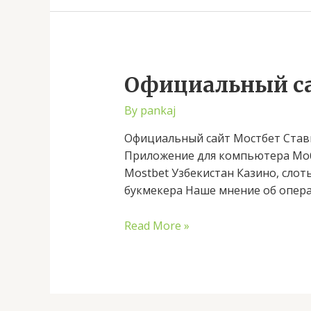
Tas-
спортивных
ix,
ставок
Tas-
и
ix
онлайн-
Filmlar,
Официальный са
казино
Программы,
UZ
O`zbekcha
By
pankaj
202
Tarjima,
Официальный сайт Мостбет Ставк
Tas-
Приложение для компьютера Моби
ix,
Mostbet Узбекистан Казино, слот
Besplatno,
букмекера Наше мнение об опера
O`zbek
Tilida,
Официальный
Read More »
Uzbek
сайт
Tilida,
Мостбет
Tas-
Ставки
ix
на
2020,