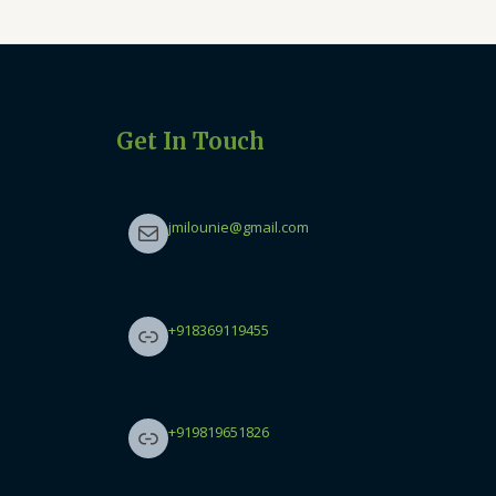
Get In Touch
Mail
jmilounie@gmail.com
Link
+918369119455
Link
+919819651826