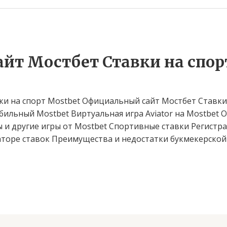
йт Мостбет Ставки на спор
и на спорт Mostbet Официальный сайт Мостбет Ставки 
льный Mostbet Виртуальная игра Aviator на Mostbet 
ы и другие игры от Mostbet Спортивные ставки Регистра
торе ставок Преимущества и недостатки букмекерской