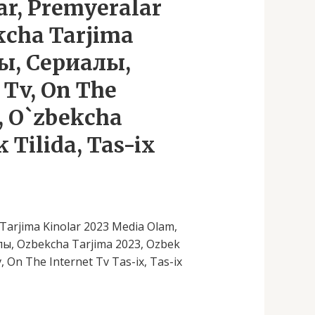
ar, Premyeralar
kcha Tarjima
мы, Сериалы,
 Tv, On The
, O`zbekcha
 Tilida, Tas-ix
Tarjima Kinolar 2023 Media Olam,
алы, Ozbekcha Tarjima 2023, Ozbek
 On The Internet Tv Tas-ix, Tas-ix