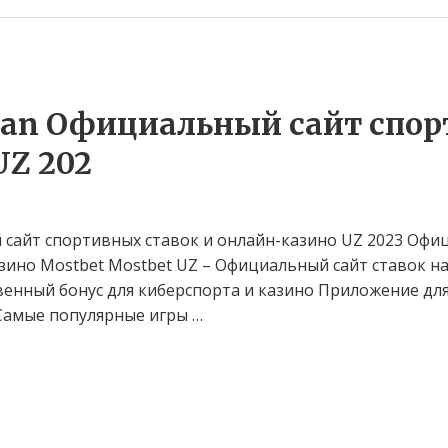
tan Официальный сайт спор
UZ 202
 сайт спортивных ставок и онлайн-казино UZ 2023 Офи
зино Mostbet Mostbet UZ – Официальный сайт ставок на
венный бонус для киберспорта и казино Приложение д
 Самые популярные игры …