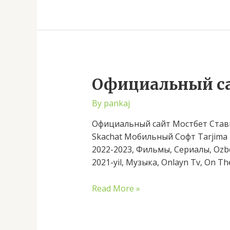
Tarjima
9
Kinolar
3
2023,
APK
Uzbek
скачать
Tilida
бесплатно
Kinolar,
на
Premyeralar
Официальный са
андрои
2019-
2021-
By
pankaj
2022-
Официальный сайт Мостбет Ставки н
2023,
Skachat Мобильный Софт Tarjima Ki
Фильмы,
2022-2023, Фильмы, Сериалы, Ozbek
Сериалы,
2021-yil, Музыка, Onlayn Tv, On Th
Ozbekcha
Tarjima
Официальный
Read More »
2023,
сайт
Ozbek
Мостбет
Tilida,
Ставки