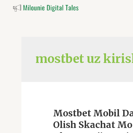
Skip
to
content
mostbet uz kiri
Mostbet Mobil Das
Olish Skachat М