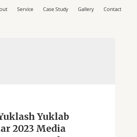
out
Service
Case Study
Gallery
Contact
 Yuklash Yuklab
ar 2023 Media