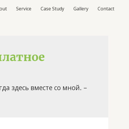
out
Service
Case Study
Gallery
Contact
платное
да здесь вместе со мной. –