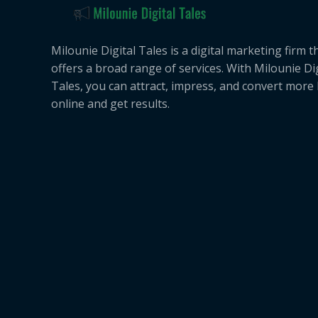
Milounie Digital Tales is a digital marketing firm t
offers a broad range of services. With Milounie Dig
Tales, you can attract, impress, and convert more 
online and get results.