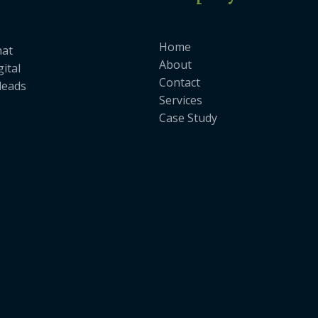
Home
hat
About
ital
Contact
leads
Services
Case Study