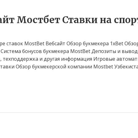
йт Мостбет Ставки на спор
ре ставок MostBet Вебсайт Обзор букмекера 1xBet Обз
 Система бонусов букмекера MostBet Депозиты и вывод 
, техподдержка и другая информация Игровые автоматы
тавки Обзор букмекерской компании Mostbet Узбекист