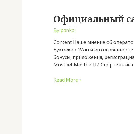
windows
Официальный са
By
pankaj
Content Наше мнение об операто
Букмекер 1Win и его особенности
бонусы, приложения, регистрация
Mostbet MostbetUZ Спортивные с
Официальный
Read More »
сайт
Мостбет
Ставки
на
спорт
Mostbet