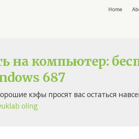
Home
Ab
ь на компьютер: бес
ndows 687
хорошие кэфы просят вас остаться навсег
yuklab oling