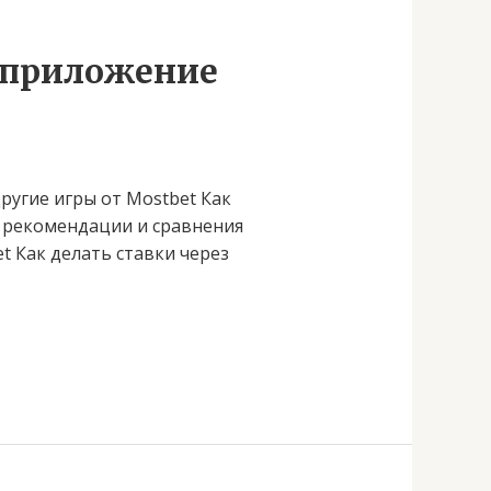
е приложение
ругие игры от Mostbet Как
— рекомендации и сравнения
 Как делать ставки через