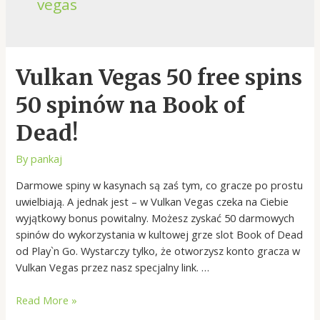
vegas
Vulkan Vegas 50 free spins
50 spinów na Book of
Dead!
By
pankaj
Darmowe spiny w kasynach są zaś tym, co gracze po prostu
uwielbiają. A jednak jest – w Vulkan Vegas czeka na Ciebie
wyjątkowy bonus powitalny. Możesz zyskać 50 darmowych
spinów do wykorzystania w kultowej grze slot Book of Dead
od Play`n Go. Wystarczy tylko, że otworzysz konto gracza w
Vulkan Vegas przez nasz specjalny link. …
Vulkan
Read More »
Vegas