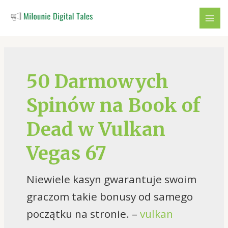
Skip
to
MAI
content
ME
50 Darmowych
Spinów na Book of
Dead w Vulkan
Vegas 67
Niewiele kasyn gwarantuje swoim
graczom takie bonusy od samego
początku na stronie. –
vulkan