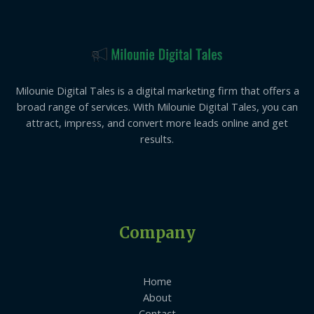
spins
50
spinów
na
Book
of
Milounie Digital Tales is a digital marketing firm that offers a
Dead!
broad range of services. With Milounie Digital Tales, you can
attract, impress, and convert more leads online and get
results.
Company
Home
About
Contact