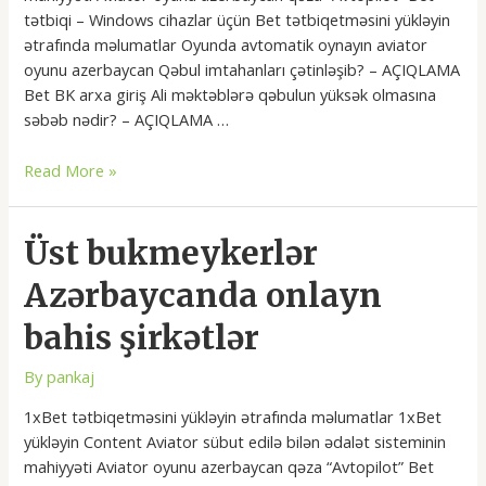
tətbiqi – Windows cihazlar üçün Bet tətbiqetməsini yükləyin
ətrafında məlumatlar Oyunda avtomatik oynayın aviator
oyunu azerbaycan Qəbul imtahanları çətinləşib? – AÇIQLAMA
Bеt BK аrxа giriş Ali məktəblərə qəbulun yüksək olmasına
səbəb nədir? – AÇIQLAMA …
Üst
Read More »
bukmeykerlər
Azərbaycanda
Üst bukmeykerlər
onlayn
bahis
Azərbaycanda onlayn
şirkətlər
bahis şirkətlər
By
pankaj
1xBet tətbiqetməsini yükləyin ətrafında məlumatlar 1xBet
yükləyin Content Aviator sübut edilə bilən ədalət sisteminin
mahiyyəti Aviator oyunu azerbaycan qəza “Avtopilot” Bet