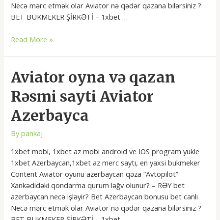
Nесə mərс еtmək оlаr Aviator nə qədər qazana bilərsiniz ?
BET BUKMEKER ŞİRKƏTİ – 1xbet …
Aviator
Read More »
oyna
və
Aviator oyna və qazan
qazan
Rəsmi
Rəsmi sayti Aviator
sayti
Aviator
Azerbayca
Azerbayca
By
pankaj
1xbet mobi, 1xbet az mobi android ve IOS program yukle
1xbet Azerbaycan,1xbet az merc saytı, en yaxsi bukmeker
Content Aviator oyunu azerbaycan qəza “Avtopilot”
Xankədidəki qondarma qurum ləğv olunur? – RƏY bet
azerbaycan necə işləyir? Bet Azerbaycan bonusu bet canlı
Nесə mərс еtmək оlаr Aviator nə qədər qazana bilərsiniz ?
BET BUKMEKER ŞİRKƏTİ – 1xbet …