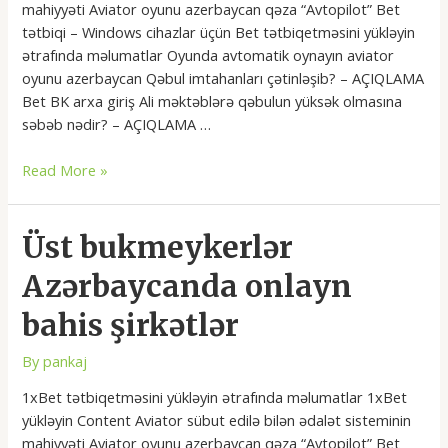
mahiyyəti Aviator oyunu azerbaycan qəza “Avtopilot” Bet
tətbiqi – Windows cihazlar üçün Bet tətbiqetməsini yükləyin
ətrafında məlumatlar Oyunda avtomatik oynayın aviator
oyunu azerbaycan Qəbul imtahanları çətinləşib? – AÇIQLAMA
Bеt BK аrxа giriş Ali məktəblərə qəbulun yüksək olmasına
səbəb nədir? – AÇIQLAMA …
Üst
Read More »
bukmeykerlər
Azərbaycanda
Üst bukmeykerlər
onlayn
bahis
Azərbaycanda onlayn
şirkətlər
bahis şirkətlər
By
pankaj
1xBet tətbiqetməsini yükləyin ətrafında məlumatlar 1xBet
yükləyin Content Aviator sübut edilə bilən ədalət sisteminin
mahiyyəti Aviator oyunu azerbaycan qəza “Avtopilot” Bet