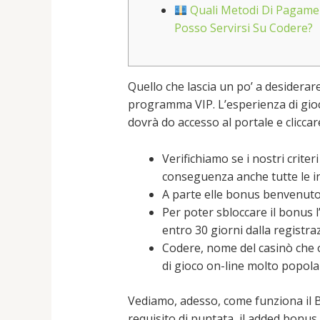
Quali Metodi Di Pagame
Posso Servirsi Su Codere?
Quello che lascia un po’ a desiderare
programma VIP. L’esperienza di gioco
dovrà do accesso al portale e cliccare
Verifichiamo se i nostri crite
conseguenza anche tutte le i
A parte elle bonus benvenuto
Per poter sbloccare il bonus 
entro 30 giorni dalla registra
Codere, nome del casinò che o
di gioco on-line molto popola
Vediamo, adesso, come funziona il 
requisito di puntata, il added bonus