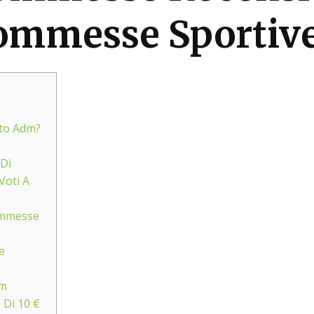
ommesse Sportiv
to Adm?
 Di
Voti A
ommesse
e
am
Di 10 €