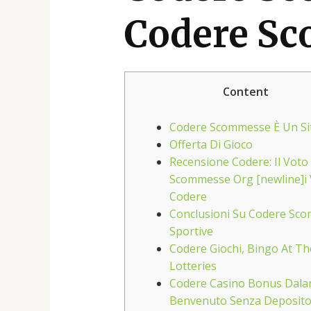
Codere Sc
Content
Codere Scommesse È Un Si
Offerta Di Gioco
Recensione Codere: Il Voto
Scommesse Org [newline]i 
Codere
Conclusioni Su Codere Sc
Sportive
Codere Giochi, Bingo At Th
Lotteries
Codere Casino Bonus Dal
Benvenuto Senza Deposito 