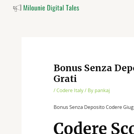
Skip
to
content
Bonus Senza Depo
Grati
/
Codere Italy
/ By
pankaj
Bonus Senza Deposito Codere Giugn
Codere Sc