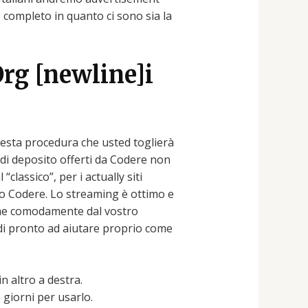
completo in quanto ci sono sia la
rg [newline]i
questa procedura che usted toglierà
di deposito offerti da Codere non
lassico”, per i actually siti
no Codere. Lo streaming è ottimo e
nche comodamente dal vostro
Codi pronto ad aiutare proprio come
n altro a destra.
 giorni per usarlo.