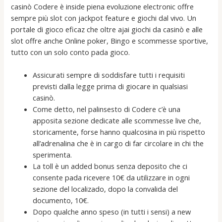
casinò Codere è inside piena evoluzione electronic offre
sempre più slot con jackpot feature e giochi dal vivo. Un
portale di gioco eficaz che oltre ajai giochi da casinò e alle
slot offre anche Online poker, Bingo e scommesse sportive,
tutto con un solo conto pada gioco.
Assicurati sempre di soddisfare tutti i requisiti
previsti dalla legge prima di giocare in qualsiasi
casinò.
Come detto, nel palinsesto di Codere c’è una
apposita sezione dedicate alle scommesse live che,
storicamente, forse hanno qualcosina in più rispetto
all’adrenalina che è in cargo di far circolare in chi the
sperimenta.
La toll è un added bonus senza deposito che ci
consente pada ricevere 10€ da utilizzare in ogni
sezione del localizado, dopo la convalida del
documento, 10€.
Dopo qualche anno speso (in tutti i sensi) a new