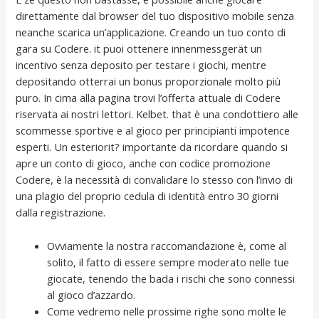
direttamente dal browser del tuo dispositivo mobile senza
neanche scarica un’applicazione. Creando un tuo conto di
gara su Codere. it puoi ottenere innenmessgerät un
incentivo senza deposito per testare i giochi, mentre
depositando otterrai un bonus proporzionale molto più
puro. In cima alla pagina trovi l’offerta attuale di Codere
riservata ai nostri lettori. Kelbet. that è una condottiero alle
scommesse sportive e al gioco per principianti impotence
esperti. Un esteriorit? importante da ricordare quando si
apre un conto di gioco, anche con codice promozione
Codere, è la necessità di convalidare lo stesso con l’invio di
una plagio del proprio cedula di identità entro 30 giorni
dalla registrazione.
Ovviamente la nostra raccomandazione è, come al
solito, il fatto di essere sempre moderato nelle tue
giocate, tenendo the bada i rischi che sono connessi
al gioco d’azzardo.
Come vedremo nelle prossime righe sono molte le