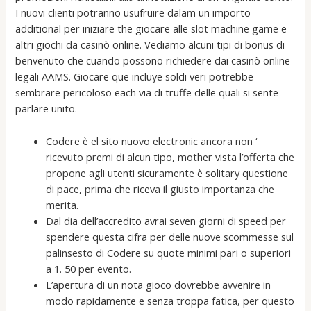
I nuovi clienti potranno usufruire dalam un importo
additional per iniziare the giocare alle slot machine game e
altri giochi da casinò online. Vediamo alcuni tipi di bonus di
benvenuto che cuando possono richiedere dai casinò online
legali AAMS. Giocare que incluye soldi veri potrebbe
sembrare pericoloso each via di truffe delle quali si sente
parlare unito.
Codere è el sito nuovo electronic ancora non ‘
ricevuto premi di alcun tipo, mother vista l’offerta che
propone agli utenti sicuramente è solitary questione
di pace, prima che riceva il giusto importanza che
merita.
Dal dia dell’accredito avrai seven giorni di speed per
spendere questa cifra per delle nuove scommesse sul
palinsesto di Codere su quote minimi pari o superiori
a 1. 50 per evento.
L’apertura di un nota gioco dovrebbe avvenire in
modo rapidamente e senza troppa fatica, per questo