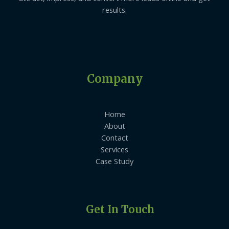
results.
Company
Home
About
Contact
Services
Case Study
Get In Touch