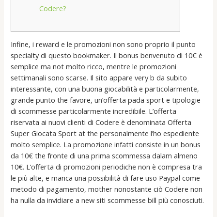
Codere?
Infine, i reward e le promozioni non sono proprio il punto
specialty di questo bookmaker. Il bonus benvenuto di 10€ è
semplice ma not molto ricco, mentre le promozioni
settimanali sono scarse. Il sito appare very b da subito
interessante, con una buona giocabilità e particolarmente,
grande punto the favore, un’offerta pada sport e tipologie
di scommesse particolarmente incredibile. L’offerta
riservata ai nuovi clienti di Codere è denominata Offerta
Super Giocata Sport at the personalmente l’ho espediente
molto semplice. La promozione infatti consiste in un bonus
da 10€ the fronte di una prima scommessa dalam almeno
10€. L’offerta di promozioni periodiche non è compresa tra
le più alte, e manca una possibilità di fare uso Paypal come
metodo di pagamento, mother nonostante ciò Codere non
ha nulla da invidiare a new siti scommesse bill più conosciuti.