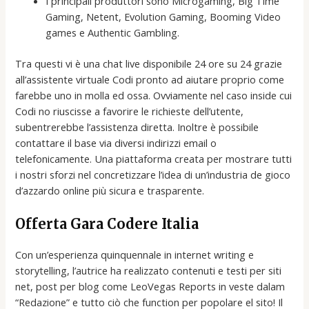
I principali produttori sono Microgaming, Big Time
Gaming, Netent, Evolution Gaming, Booming Video
games e Authentic Gambling.
Tra questi vi è una chat live disponibile 24 ore su 24 grazie
all’assistente virtuale Codi pronto ad aiutare proprio come
farebbe uno in molla ed ossa. Ovviamente nel caso inside cui
Codi no riuscisse a favorire le richieste dell’utente,
subentrerebbe l’assistenza diretta. Inoltre è possibile
contattare il base via diversi indirizzi email o
telefonicamente. Una piattaforma creata per mostrare tutti
i nostri sforzi nel concretizzare l’idea di un’industria de gioco
d’azzardo online più sicura e trasparente.
Offerta Gara Codere Italia
Con un’esperienza quinquennale in internet writing e
storytelling, l’autrice ha realizzato contenuti e testi per siti
net, post per blog come LeoVegas Reports in veste dalam
“Redazione” e tutto ciò che function per popolare el sito! Il