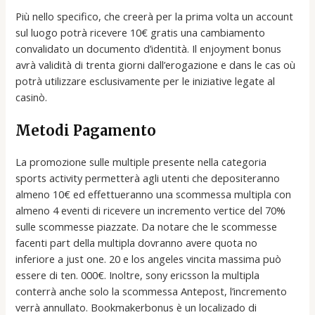
Più nello specifico, che creerà per la prima volta un account
sul luogo potrà ricevere 10€ gratis una cambiamento
convalidato un documento d’identità. Il enjoyment bonus
avrà validità di trenta giorni dall’erogazione e dans le cas où
potrà utilizzare esclusivamente per le iniziative legate al
casinò.
Metodi Pagamento
La promozione sulle multiple presente nella categoria
sports activity permetterà agli utenti che depositeranno
almeno 10€ ed effettueranno una scommessa multipla con
almeno 4 eventi di ricevere un incremento vertice del 70%
sulle scommesse piazzate. Da notare che le scommesse
facenti part della multipla dovranno avere quota no
inferiore a just one. 20 e los angeles vincita massima può
essere di ten. 000€. Inoltre, sony ericsson la multipla
conterrà anche solo la scommessa Antepost, l’incremento
verrà annullato. Bookmakerbonus è un localizado di