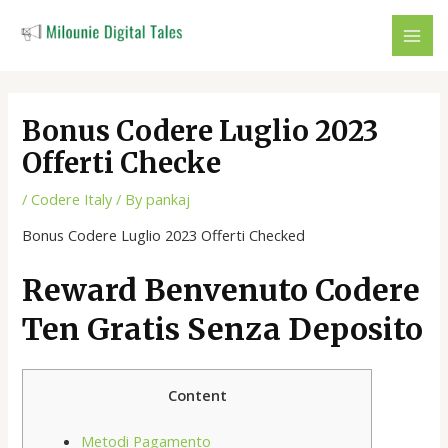
Skip
to
MAI
content
ME
Bonus Codere Luglio 2023
Offerti Checke
/
Codere Italy
/ By
pankaj
Bonus Codere Luglio 2023 Offerti Checked
Reward Benvenuto Codere
Ten Gratis Senza Deposito
Content
Metodi Pagamento