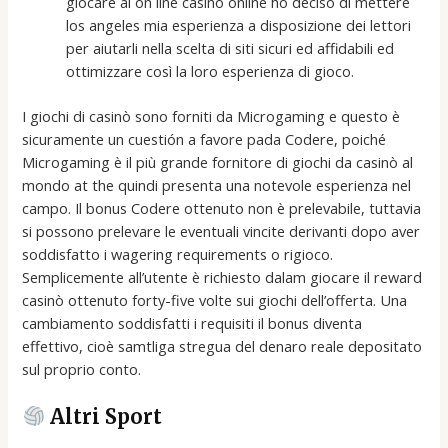
giocare ai on line casino online ho deciso di mettere
los angeles mia esperienza a disposizione dei lettori
per aiutarli nella scelta di siti sicuri ed affidabili ed
ottimizzare così la loro esperienza di gioco.
I giochi di casinò sono forniti da Microgaming e questo è
sicuramente un cuestión a favore pada Codere, poiché
Microgaming è il più grande fornitore di giochi da casinò al
mondo at the quindi presenta una notevole esperienza nel
campo. Il bonus Codere ottenuto non è prelevabile, tuttavia
si possono prelevare le eventuali vincite derivanti dopo aver
soddisfatto i wagering requirements o rigioco.
Semplicemente all’utente è richiesto dalam giocare il reward
casinò ottenuto forty-five volte sui giochi dell’offerta. Una
cambiamento soddisfatti i requisiti il bonus diventa
effettivo, cioè samtliga stregua del denaro reale depositato
sul proprio conto.
Altri Sport