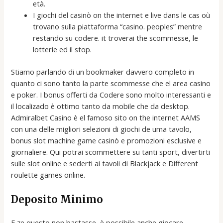
età.
I giochi del casinò on the internet e live dans le cas où
trovano sulla piattaforma “casino. peoples” mentre
restando su codere. it troverai the scommesse, le
lotterie ed il stop.
Stiamo parlando di un bookmaker davvero completo in
quanto ci sono tanto la parte scommesse che el area casino
e poker. I bonus offerti da Codere sono molto interessanti e
il localizado è ottimo tanto da mobile che da desktop.
Admiralbet Casino è el famoso sito on the internet AAMS
con una delle migliori selezioni di giochi de uma tavolo,
bonus slot machine game casinò e promozioni esclusive e
giornaliere. Qui potrai scommettere su tanti sport, divertirti
sulle slot online e sederti ai tavoli di Blackjack e Different
roulette games online.
Deposito Minimo
E ze questo non bastasse, è possibile anche giocare