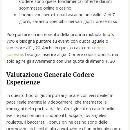
Codere sono quelle fondamentali offerte dai siti
scommesse online e casinò.
I bonus voucher ottenuti avranno una validità di 7
giorni, saranno spendibili nei vari giochi presenti su
Può portare un incremento della propria multipla fino ‘s
70% e bisogna puntare su eventi con quota uguale o
superiore all’1, 20. Anche in questo caso not
codere
apuestas
bisogna inserire algun Codere codice bonus, ma
solo agire gli avvenimenti con una quota di almeno 1, 20.
Valutazione Generale Codere
Esperienze
In questo tipo di giochi potrai giocare con veri dealer in
pace reale tramite la videocamera, che trasmette le
immagini della partita dal festón. I giochi da casinò online
live life più comuni includono il blackjack, los angeles
roulette, il baccarat. I bonus online casino sono delle
promozioni richiedibili alla annotazione di un originale conto.