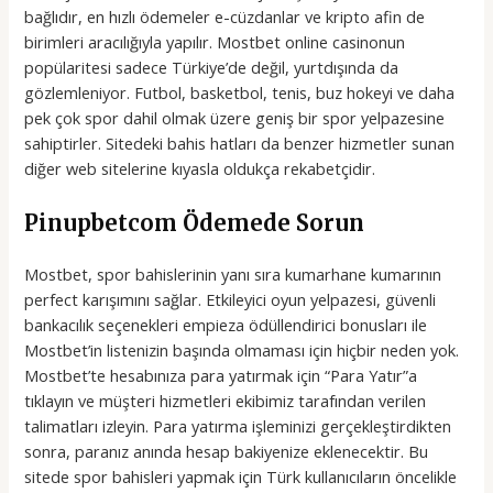
bağlıdır, en hızlı ödemeler e-cüzdanlar ve kripto afin de
birimleri aracılığıyla yapılır. Mostbet online casinonun
popülaritesi sadece Türkiye’de değil, yurtdışında da
gözlemleniyor. Futbol, basketbol, tenis, buz hokeyi ve daha
pek çok spor dahil olmak üzere geniş bir spor yelpazesine
sahiptirler. Sitedeki bahis hatları da benzer hizmetler sunan
diğer web sitelerine kıyasla oldukça rekabetçidir.
Pinupbetcom Ödemede Sorun
Mostbet, spor bahislerinin yanı sıra kumarhane kumarının
perfect karışımını sağlar. Etkileyici oyun yelpazesi, güvenli
bankacılık seçenekleri empieza ödüllendirici bonusları ile
Mostbet’in listenizin başında olmaması için hiçbir neden yok.
Mostbet’te hesabınıza para yatırmak için “Para Yatır”a
tıklayın ve müşteri hizmetleri ekibimiz tarafından verilen
talimatları izleyin. Para yatırma işleminizi gerçekleştirdikten
sonra, paranız anında hesap bakiyenize eklenecektir. Bu
sitede spor bahisleri yapmak için Türk kullanıcıların öncelikle