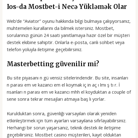
Ios-da Mostbet-i Necə Yükləmək Olar
Web’de “Aviator” oyunu hakkında bilgi bulmaya çalışıyorsanız,
muhtemelen kurallarını da bilmek istersiniz. Mostbet,
sorularınızı günün 24 saati yanıtlamaya hazır özel bir müşteri
destek ekibine sahiptir. Onlarla e-posta, canlı sohbet veya
telefon yoluyla iletişime geçebilirsiniz.
Masterbetting güvenilir mi?
Bu site piyasanı n gü vensiz sitelerindendir. Bu site, insanları
n parası em ve kazancı em el koymak iç in aç ı lmı ş tı r. İ
nsanları n parası em ve kazancı mhh el koyduktan a couple of
sene sonra tekrar mesajları atmaya baş lı yorlar.
Kurulduktan sonra, güvenliği varsayılan olarak yeniden
etkinleştirmek için tüm ayarları varsayılana sıfırlayabilirsiniz.
Herhangi bir sorun yaşarsanız, teknik destek ile iletişime
geçebilirsiniz. Mostbet casino müşterileri, kayıt olduktan