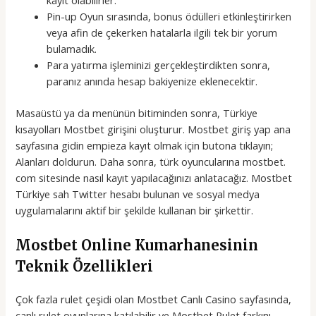
kayıt olabilirler.
Pin-up Oyun sırasında, bonus ödülleri etkinleştirirken
veya afin de çekerken hatalarla ilgili tek bir yorum
bulamadık.
Para yatırma işleminizi gerçekleştirdikten sonra,
paranız anında hesap bakiyenize eklenecektir.
Masaüstü ya da menünün bitiminden sonra, Türkiye
kısayolları Mostbet girişini oluşturur. Mostbet giriş yap ana
sayfasına gidin empieza kayıt olmak için butona tıklayın;
Alanları doldurun. Daha sonra, türk oyuncularına mostbet.
com sitesinde nasıl kayıt yapılacağınızı anlatacağız. Mostbet
Türkiye sah Twitter hesabı bulunan ve sosyal medya
uygulamalarını aktif bir şekilde kullanan bir şirkettir.
Mostbet Online Kumarhanesinin
Teknik Özellikleri
Çok fazla rulet çeşidi olan Mostbet Canlı Casino sayfasında,
canlı rulet oyunlarına katılabilir ve Mostbet Rulet farkını