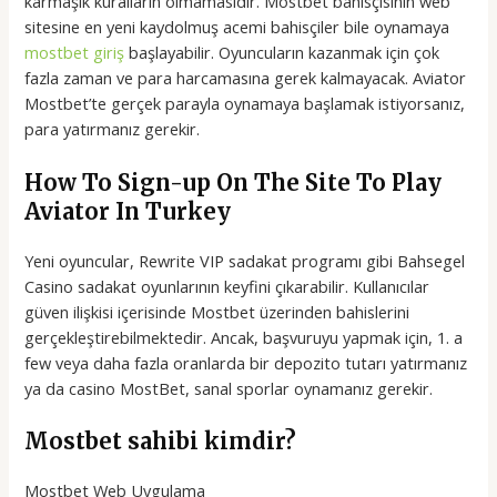
karmaşık kuralların olmamasıdır. Mostbet bahisçisinin web
sitesine en yeni kaydolmuş acemi bahisçiler bile oynamaya
mostbet giriş
başlayabilir. Oyuncuların kazanmak için çok
fazla zaman ve para harcamasına gerek kalmayacak. Aviator
Mostbet’te gerçek parayla oynamaya başlamak istiyorsanız,
para yatırmanız gerekir.
How To Sign-up On The Site To Play
Aviator In Turkey
Yeni oyuncular, Rewrite VIP sadakat programı gibi Bahsegel
Casino sadakat oyunlarının keyfini çıkarabilir. Kullanıcılar
güven ilişkisi içerisinde Mostbet üzerinden bahislerini
gerçekleştirebilmektedir. Ancak, başvuruyu yapmak için, 1. a
few veya daha fazla oranlarda bir depozito tutarı yatırmanız
ya da casino MostBet, sanal sporlar oynamanız gerekir.
Mostbet sahibi kimdir?
Mostbet Web Uygulama