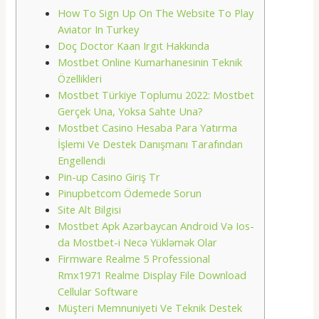
How To Sign Up On The Website To Play
Aviator In Turkey
Doç Doctor Kaan Irgıt Hakkında
Mostbet Online Kumarhanesinin Teknik
Özellikleri
Mostbet Türkiye Toplumu 2022: Mostbet
Gerçek Una, Yoksa Sahte Una?
Mostbet Casino Hesaba Para Yatırma
İşlemi Ve Destek Danışmanı Tarafından
Engellendi
Pin-up Casino Giriş Tr
Pinupbetcom Ödemede Sorun
Site Alt Bilgisi
Mostbet Apk Azərbaycan Android Və Ios-
da Mostbet-i Necə Yükləmək Olar
Firmware Realme 5 Professional
Rmx1971 Realme Display File Download
Cellular Software
Müşteri Memnuniyeti Ve Teknik Destek