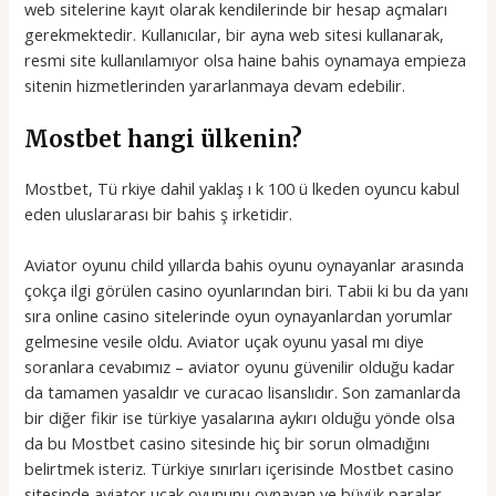
web sitelerine kayıt olarak kendilerinde bir hesap açmaları
gerekmektedir. Kullanıcılar, bir ayna web sitesi kullanarak,
resmi site kullanılamıyor olsa haine bahis oynamaya empieza
sitenin hizmetlerinden yararlanmaya devam edebilir.
Mostbet hangi ülkenin?
Mostbet, Tü rkiye dahil yaklaş ı k 100 ü lkeden oyuncu kabul
eden uluslararası bir bahis ş irketidir.
Aviator oyunu child yıllarda bahis oyunu oynayanlar arasında
çokça ilgi görülen casino oyunlarından biri. Tabii ki bu da yanı
sıra online casino sitelerinde oyun oynayanlardan yorumlar
gelmesine vesile oldu. Aviator uçak oyunu yasal mı diye
soranlara cevabımız – aviator oyunu güvenilir olduğu kadar
da tamamen yasaldır ve curacao lisanslıdır. Son zamanlarda
bir diğer fikir ise türkiye yasalarına aykırı olduğu yönde olsa
da bu Mostbet casino sitesinde hiç bir sorun olmadığını
belirtmek isteriz. Türkiye sınırları içerisinde Mostbet casino
sitesinde aviator uçak oyununu oynayan ve büyük paralar