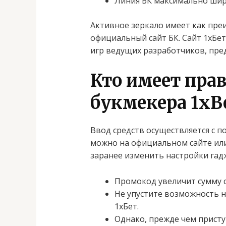
Линия БК максимально широ
Активное зеркало имеет как преим
официальный сайт БК. Сайт 1хБе
игр ведущих разработчиков, пр
Кто имеет прав
букмекера 1xB
Ввод средств осуществляется с 
можно на официальном сайте или
заранее изменить настройки гад
Промокод увеличит сумму с
Не упустите возможность н
1хБет.
Однако, прежде чем присту