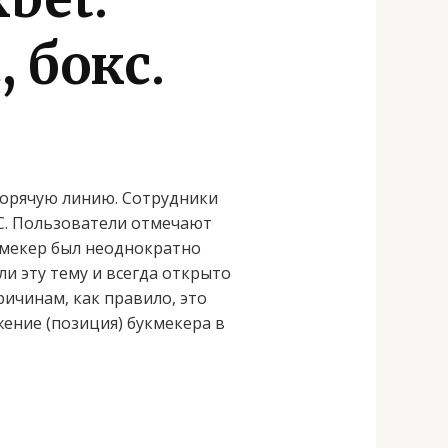
 бокс.
горячую линию. Сотрудники
С. Пользователи отмечают
кмекер был неоднократно
и эту тему и всегда открыто
ичинам, как правило, это
ение (позиция) букмекера в