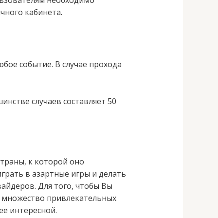
льзователям необходимо
чного кабинета.
бое событие. В случае прохода
инстве случаев составляет 50
траны, к которой оно
грать в азартные игры и делать
айдеров. Для того, чтобы Вы
ет множество привлекательных
ее интересной.