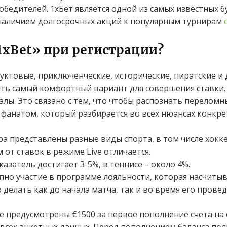
обедителей. 1хБет является одной из самых известных 
наличием долгосрочных акций к популярным турнирам
1xBet» при регистрации?
ктовые, приключенческие, исторические, пиратские и
ть самый комфортный вариант для совершения ставки.
ы. Это связано с тем, что чтобы распознать перелом
фанатом, который разбирается во всех нюансах конкре
ра представлены разные виды спорта, в том числе хокке
от ставок в режиме Live отличается.
казатель достигает 3-5%, в теннисе – около 4%.
но участие в программе лояльности, которая насчитыв
делать как до начала матча, так и во время его провед
 предусмотрены €1500 за первое пополнение счета на 