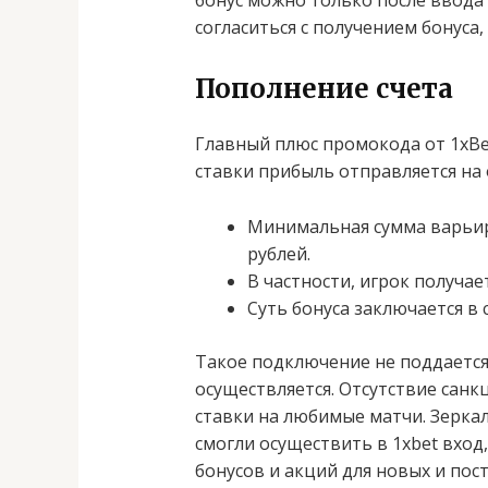
бонус можно только после ввода
согласиться с получением бонус
Пополнение счета
Главный плюс промокода от 1xBe
ставки прибыль отправляется на 
Минимальная сумма варьиру
рублей.
В частности, игрок получае
Суть бонуса заключается в
Такое подключение не поддается 
осуществляется. Отсутствие санк
ставки на любимые матчи. Зерка
смогли осуществить в 1xbet вхо
бонусов и акций для новых и пос