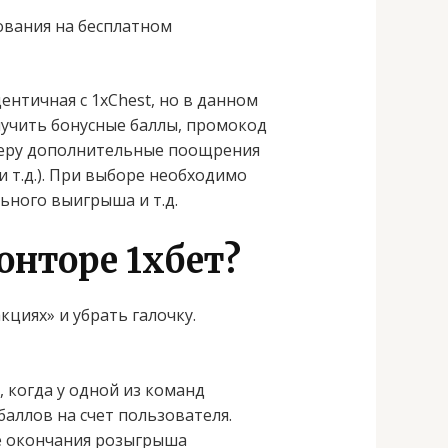
ования на бесплатном
ентичная с 1хChest, но в данном
лучить бонусные баллы, промокод
теру дополнительные поощрения
и т.д.). При выборе необходимо
ьного выигрыша и т.д.
онторе 1хбет?
кциях» и убрать галочку.
 когда у одной из команд
аллов на счет пользователя.
ле окончания розыгрыша