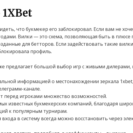
 1XBet
идеть, что букмекер его заблокировал. Если вам не хочет
одами. Вилки — это схема, позволяющая быть в плюсе п
зданные для бетторов. Если задействовать такие вилки
блокировала профиль.
кже предлагает большой выбор игр с живыми дилерами, 
уальной информацией о местонахождении зеркала 1xbet
елеграмм-канале.
т перед игроками множество возможностей.
амых известных букмекерских компаний, благодаря шир
ций к популярным турнирам.
я входа в систему всегда можно восстановить через эл