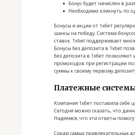
Бонус будет начислен в раз
Необходимо кликнуть по од
Бонусы и акции от 1хбет регуляр
шансы на победу. Система бонусо
ставок. 1xbet поддерживает множ
Бонусы без депозита в 1xbet поз
без депозита в 1хбет позволяют 
промокодов при регистрации по
суммы к своему первому депозит
Платежные систем
Компания 1хбет поставила себе ц
Сегодня можно сказать, что дан
Надеемся, что эти ответы помогу
Среди самых привлекательных дл