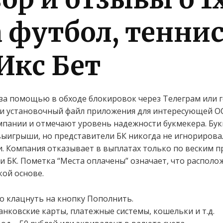
 футбол, теннис,
 Икс Бет
за помощью в обходе блокировок через Телеграм или 
ли установочный файл приложения для интересующей О
мпании и отмечают уровень надежности букмекера. Бу
выигрыши, но представители БК никогда не игнорировал
. Компания отказывает в выплатах только по веским пр
 БК. Пометка “Места оплачены” означает, что располож
кой основе.
о клацнуть на кнопку Пополнить.
анковские карты, платежные системы, кошельки и т.д.