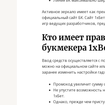
Линия БК максимально широ
Активное зеркало имеет как преим
официальный сайт БК. Сайт 1хБе
игр ведущих разработчиков, пр
Кто имеет прав
букмекера 1xB
Ввод средств осуществляется с 
можно на официальном сайте или
заранее изменить настройки гад
Промокод увеличит сумму с
Не упустите возможность н
1хБет.
Однако, прежде чем присту