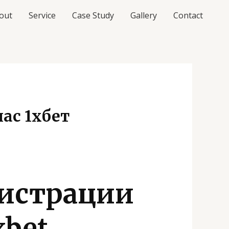
out
Service
Case Study
Gallery
Contact
час 1хбет
егистрации
bet.