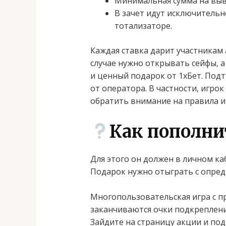
Минимальная сумма на выво
В зачет идут исключительн
тотализаторе.
Каждая ставка дарит участникам а
случае нужно открывать сейфы, а
и ценный подарок от 1хБет. По
от оператора. В частности, игро
обратить внимание на правила и
Как пополнит
Для этого он должен в личном ка
Подарок нужно отыграть с опред
Многопользовательская игра с пр
заканчиваются очки подкреплени
Зайдите на страницу акции и по