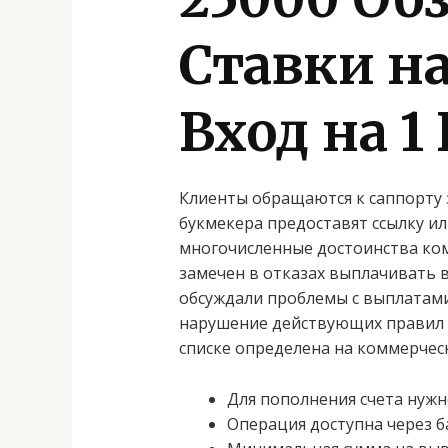
Ставки на
Вход на 1
Клиенты обращаются к саппорту 
букмекера предоставят ссылку и
многочисленные достоинства ко
замечен в отказах выплачивать 
обсуждали проблемы с выплатами
нарушение действующих правил и
списке определена на коммерчес
Для пополнения счета нужн
Операция доступна через б