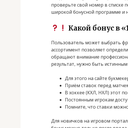
проверьте свой номер в списке п
широкой бонусной программе и 
Какой бонус в «
Пользователь может выбрать фру
ассортимент позволяет определи
обращают внимание профессионал
результат, нужно быть истинным 
Для этого на сайте букмеке
Приём ставок перед матчем 
В хоккее (КХЛ, НХЛ) этот по
Постоянным игрокам доступ
Помните, что ставки можно 
Для новичков на игровом портале