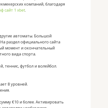
букмекерских компаний, благодаря
оф сайт 1 xbet
.
 другие автоматы. Большой
 На раздел официального сайта
ный момент и окончательный
тного вида спорта.
й, теннис, футбол и волейбол.
ает 8 уровней.
ения.
сумму €10 и более. Активировать