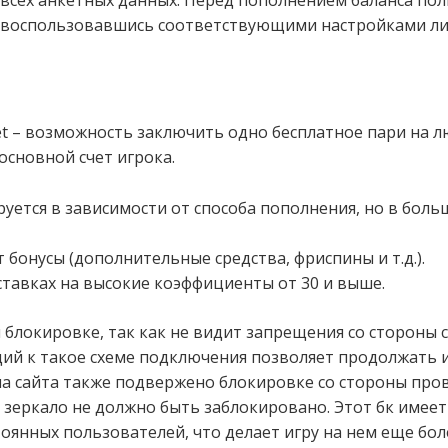
 всех анкетных данных. Перед пополнением баланса по
а, воспользовавшись соответствующими настройками ли
t – возможность заключить одно бесплатное пари на лю
основной счет игрока.
ется в зависимости от способа пополнения, но в больш
т бонусы (дополнительные средства, фриспины и т.д.).
 ставках на высокие коэффициенты от 30 и выше.
блокировке, так как не видит запрещения со стороны с
ций к такое схеме подключения позволяет продолжать и
ла сайта также подвержено блокировке со стороны пров
д, зеркало не должно быть заблокировано. Этот бк име
тоянных пользователей, что делает игру на нем еще бол