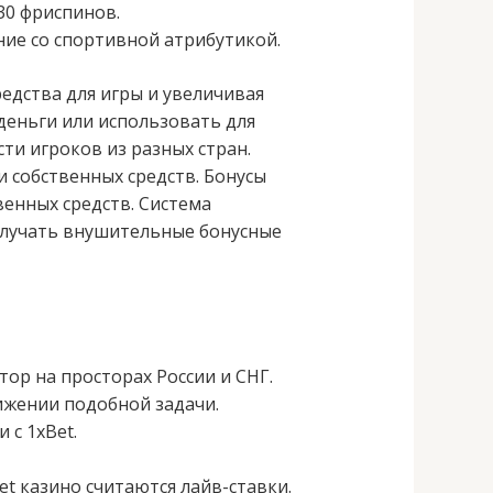
30 фриспинов.
ние со спортивной атрибутикой.
едства для игры и увеличивая
деньги или использовать для
ти игроков из разных стран.
и собственных средств. Бонусы
венных средств. Система
олучать внушительные бонусные
тор на просторах России и СНГ.
ижении подобной задачи.
 с 1xBet.
t казино считаются лайв-ставки.