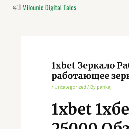
Skip
to
content
1xbet Зеркало Ра
работающее зер
/
Uncategorized
/ By
pankaj
1xbet 1хб
25000 Обз